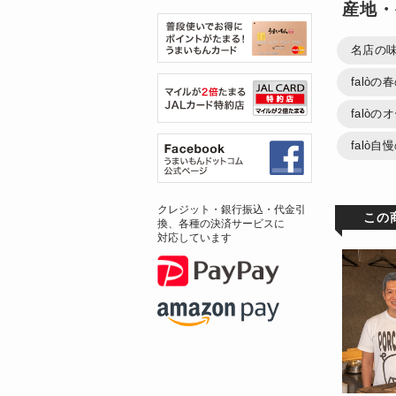
産地・
名店の
falòの
falò
falò
クレジット・銀行振込・代金引
この
換、各種の決済サービスに
対応しています