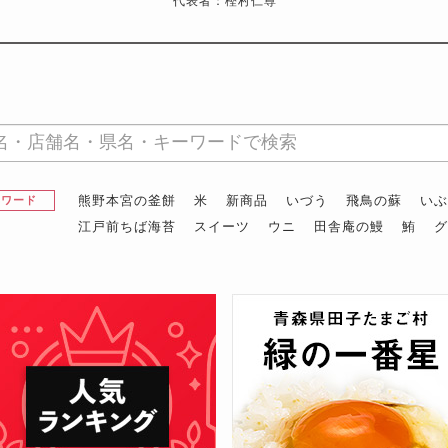
代表者：樫村仁尊
熊野本宮の釜餅
米
新商品
いづう
飛鳥の蘇
い
昇ワード
江戸前ちば海苔
スイーツ
ウニ
田舎庵の鰻
鮪