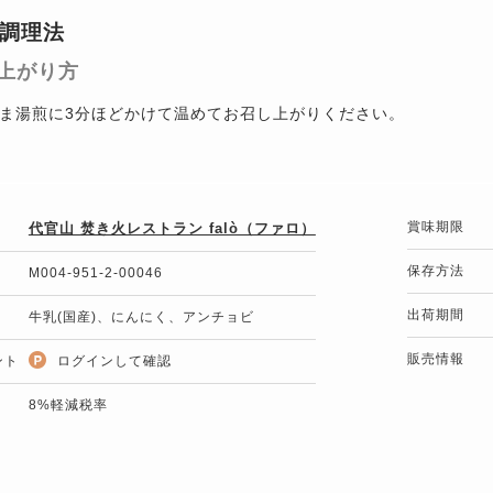
調理法
上がり方
ま湯煎に3分ほどかけて温めてお召し上がりください。
賞味期限
代官山 焚き火レストラン falò（ファロ）
保存方法
M004-951-2-00046
出荷期間
牛乳(国産)、にんにく、アンチョビ
販売情報
ント
ログインして確認
8%軽減税率