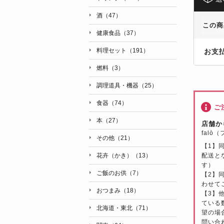
酒（47）
この商
健康食品（37）
料理セット（191）
お支
燃料（3）
調理道具・機器（25）
食器（74）
ご
本（27）
店舗か
falò
その他（21）
【1】
配送と
花卉（かき）（13）
す）
ご飯のお供（7）
【2】
わせて
おつまみ（18）
【3】
ている
北海道・東北（71）
望の場
問い合