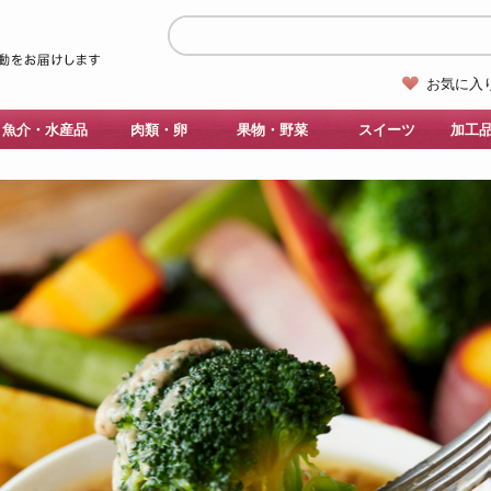
お気に入
魚介・水産品
肉類・卵
果物・野菜
スイーツ
加工