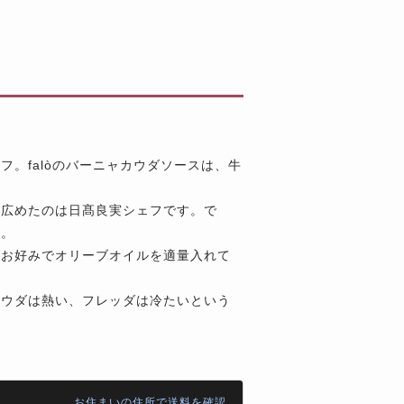
。falòのバーニャカウダソースは、牛
を広めたのは日髙良実シェフです。で
フ。
、お好みでオリーブオイルを適量入れて
カウダは熱い、フレッダは冷たいという
お住まいの住所で送料を確認