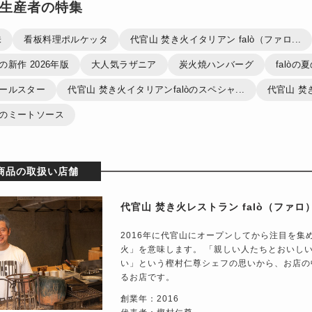
生産者の特集
味
看板料理ポルケッタ
代官山 焚き火イタリアン falò（ファロ...
春の新作 2026年版
大人気ラザニア
炭火焼ハンバーグ
falòの
のオールスター
代官山 焚き火イタリアンfalòのスペシャ...
代官山 焚き
自慢のミートソース
商品の取扱い店舗
代官山 焚き火レストラン falò（ファロ
2016年に代官山にオープンしてから注目を集め
火」を意味します。 「親しい人たちとおいし
い」という樫村仁尊シェフの思いから、お店の
るお店です。
創業年：2016