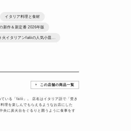
イタリア料理と食材
夏の新作＆新定番 2026年版
火イタリアンfalòの人気小皿...
この店舗の商品一覧
）
ている「falò」。 店名はイタリア語で「焚き
い料理を楽しんでもらえるようなお店にした
中央に炭火台をぐるりと囲うように食事をす