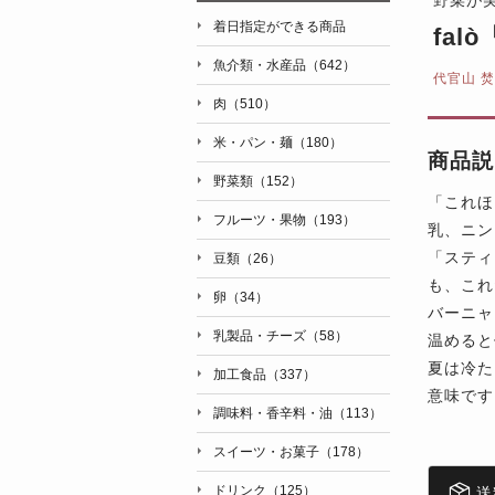
着日指定ができる商品
fa
魚介類・水産品（642）
代官山 焚
肉（510）
米・パン・麺（180）
商品説
野菜類（152）
「これほ
フルーツ・果物（193）
乳、ニン
「スティ
豆類（26）
も、これ
卵（34）
バーニャ
乳製品・チーズ（58）
温めると
夏は冷た
加工食品（337）
意味です
調味料・香辛料・油（113）
スイーツ・お菓子（178）
ドリンク（125）
送