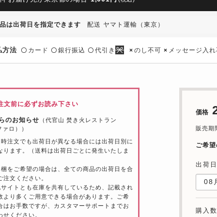
品は出荷日を指定できます
配送 ヤマト運輸（東京）
払方法
カード
銀行振込
代引き
のし不可
メッセージ入れ
〇
〇
〇
×
×
注文前に必ずお読み下さい
価格
らのお知らせ
（代官山 焚き火レストラン
販売期間：
（ファロ））
同時注文でも出荷日が異なる場合には出荷日別に
ご希望
なります。（送料は出荷日ごとに発生いたしま
出荷
同梱をご希望の場合は、全ての商品の出荷日を合
ご注文ください。
他サイトとも在庫を共有しているため、記載され
数より多くご用意できる場合があります。ご希
合はお手数ですが、カスタマーサポートまでお
購入
わせください。