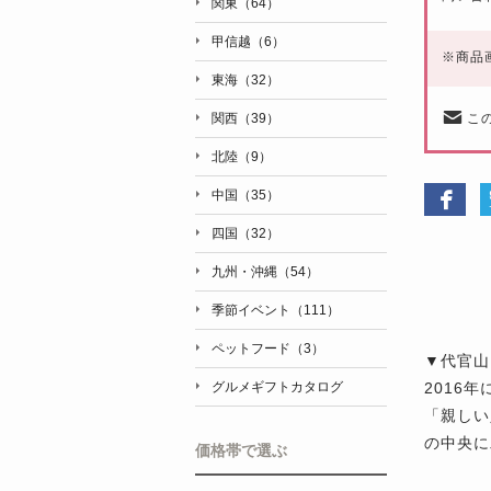
関東（64）
甲信越（6）
※
商品
東海（32）
こ
関西（39）
北陸（9）
中国（35）
四国（32）
九州・沖縄（54）
季節イベント（111）
ペットフード（3）
▼代官山
2016
グルメギフトカタログ
「親しい
の中央に
価格帯で選ぶ