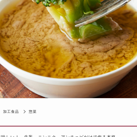
加工食品
惣菜
美味しい！ 牛乳、ニンニク、アンチョビだけで作る本格