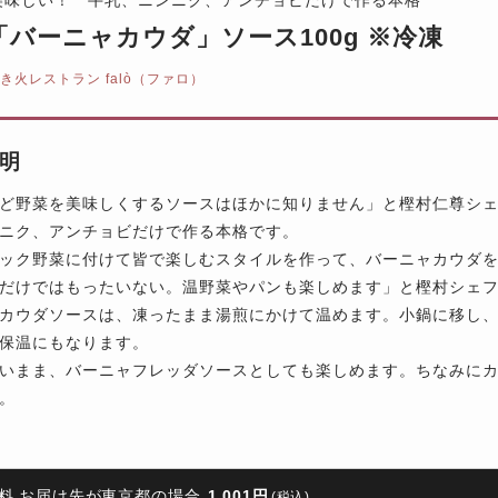
lò「バーニャカウダ」ソース100g ※冷凍
き火レストラン falò（ファロ）
明
ど野菜を美味しくするソースはほかに知りません」と樫村仁尊シェフ
ニク、アンチョビだけで作る本格です。
ック野菜に付けて皆で楽しむスタイルを作って、バーニャカウダ
だけではもったいない。温野菜やパンも楽しめます」と樫村シェ
カウダソースは、凍ったまま湯煎にかけて温めます。小鍋に移し
保温にもなります。
いまま、バーニャフレッダソースとしても楽しめます。ちなみに
。
料 お届け先が東京都の場合
1,001円
(税込)