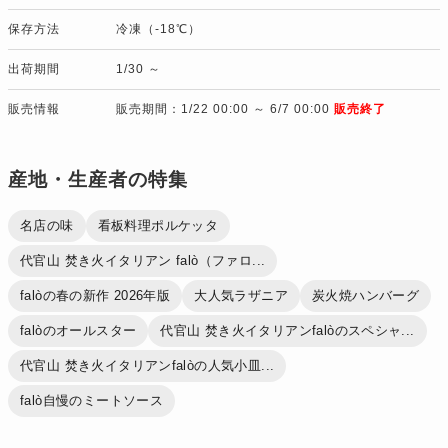
保存方法
冷凍（-18℃）
出荷期間
1/30 ～
販売情報
販売期間：1/22 00:00 ～ 6/7 00:00
販売終了
産地・生産者の特集
名店の味
看板料理ポルケッタ
代官山 焚き火イタリアン falò（ファロ...
falòの春の新作 2026年版
大人気ラザニア
炭火焼ハンバーグ
falòのオールスター
代官山 焚き火イタリアンfalòのスペシャ...
代官山 焚き火イタリアンfalòの人気小皿...
falò自慢のミートソース