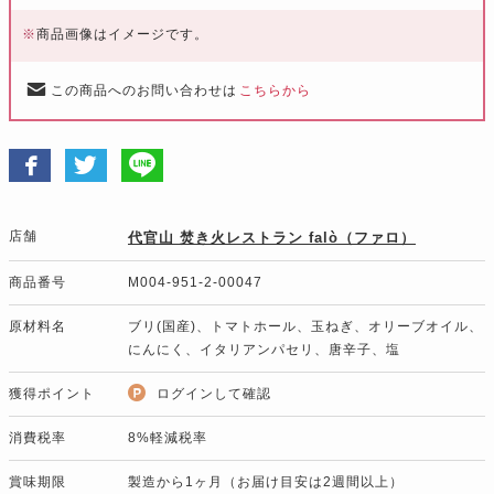
※
商品画像はイメージです。
この商品へのお問い合わせは
こちらから
店舗
代官山 焚き火レストラン falò（ファロ）
商品番号
M004-951-2-00047
原材料名
ブリ(国産)、トマトホール、玉ねぎ、オリーブオイル、
にんにく、イタリアンパセリ、唐辛子、塩
獲得ポイント
ログインして確認
消費税率
8%軽減税率
賞味期限
製造から1ヶ月（お届け目安は2週間以上）