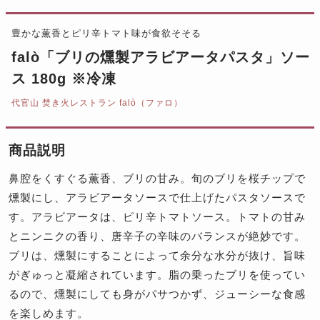
豊かな薫香とピリ辛トマト味が食欲そそる
falò「ブリの燻製アラビアータパスタ」ソー
ス 180g ※冷凍
代官山 焚き火レストラン falò（ファロ）
商品説明
鼻腔をくすぐる薫香、ブリの甘み。旬のブリを桜チップで
燻製にし、アラビアータソースで仕上げたパスタソースで
す。アラビアータは、ピリ辛トマトソース。トマトの甘み
とニンニクの香り、唐辛子の辛味のバランスが絶妙です。
ブリは、燻製にすることによって余分な水分が抜け、旨味
がぎゅっと凝縮されています。脂の乗ったブリを使ってい
るので、燻製にしても身がパサつかず、ジューシーな食感
を楽しめます。