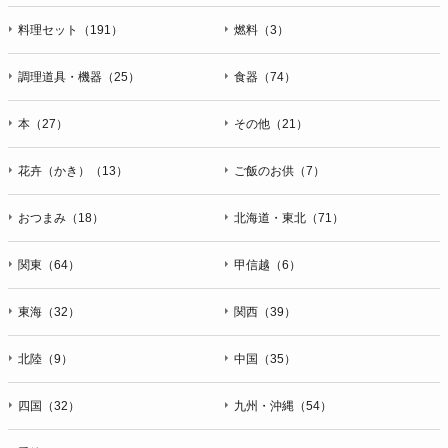
料理セット（191）
燃料（3）
調理道具・機器（25）
食器（74）
本（27）
その他（21）
花卉（かき）（13）
ご飯のお供（7）
おつまみ（18）
北海道・東北（71）
関東（64）
甲信越（6）
東海（32）
関西（39）
北陸（9）
中国（35）
四国（32）
九州・沖縄（54）