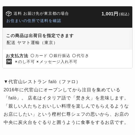
送料 お届け先が東京都の場合
1,001円
(税込)
お住まいの住所で送料を確認
この商品は出荷日を指定できます
配送 ヤマト運輸（東京）
カード
銀行振込
代引き
お支払方法
〇
〇
〇
のし不可
メッセージ入れ不可
×
×
▼代官山レストラン falò（ファロ）
2016年に代官山にオープンしてから注目を集めている
「falò」。 店名はイタリア語で「焚き火」を意味します。
「親しい人たちとおいしい料理を楽しんでもらえるような
お店にしたい」という樫村仁尊シェフの思いから、お店の
中央に炭火台をぐるりと囲うように食事をするお店です。