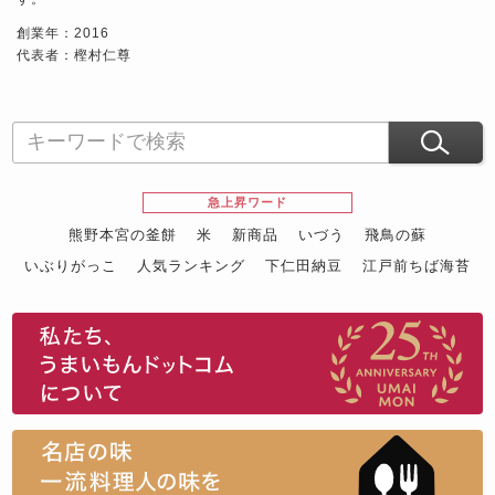
創業年：2016
代表者：樫村仁尊
急上昇ワード
熊野本宮の釜餅
米
新商品
いづう
飛鳥の蘇
いぶりがっこ
人気ランキング
下仁田納豆
江戸前ちば海苔
スイーツ
ウニ
田舎庵の鰻
鮪
グルメギフトカタログ
名店の味