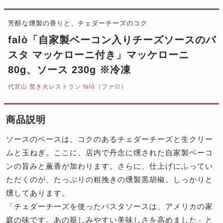
芳醇な燻製の香りと、チェダーチーズのコク
falò「自家製ベーコン入りチーズソースのパ
スタ マッケローニ付き」マッケローニ
80g、ソース 230g ※冷凍
代官山 焚き火レストラン falò（ファロ）
商品説明
ソースのベースは、コクのあるチェダーチーズと生クリー
ムと玉ねぎ。ここに、店内で丹念に燻された自家製ベーコ
ンの旨みと薫香が加わります。さらに、仕上げにふってい
ただくのが、たっぷりの粗挽きの燻製黒胡椒。しっかりと
燻してあります。
「チェダーチーズを使ったパスタソースは、アメリカの家
庭の味です。あの親しみやすい美味しさを高めました」と