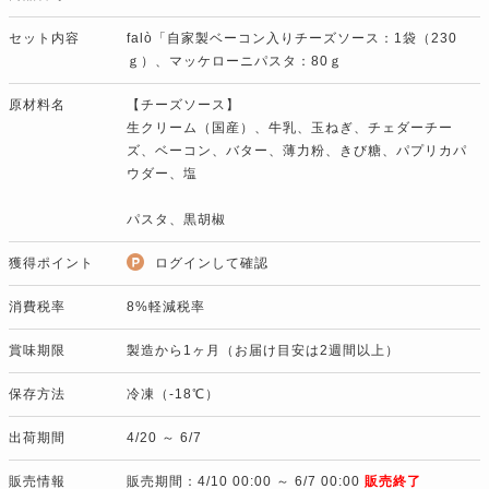
セット内容
falò「自家製ベーコン入りチーズソース：1袋（230
ｇ）、マッケローニパスタ：80ｇ
原材料名
【チーズソース】
生クリーム（国産）、牛乳、玉ねぎ、チェダーチー
ズ、ベーコン、バター、薄力粉、きび糖、パプリカパ
ウダー、塩
パスタ、黒胡椒
獲得ポイント
ログインして確認
消費税率
8%軽減税率
賞味期限
製造から1ヶ月（お届け目安は2週間以上）
保存方法
冷凍（-18℃）
出荷期間
4/20 ～ 6/7
販売情報
販売期間：4/10 00:00 ～ 6/7 00:00
販売終了