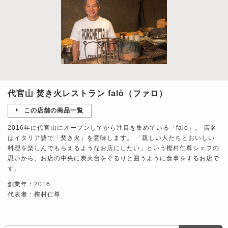
代官山 焚き火レストラン falò（ファロ）
この店舗の商品一覧
2016年に代官山にオープンしてから注目を集めている「falò」。 店名
はイタリア語で「焚き火」を意味します。 「親しい人たちとおいしい
料理を楽しんでもらえるようなお店にしたい」という樫村仁尊シェフの
思いから、お店の中央に炭火台をぐるりと囲うように食事をするお店で
す。
創業年：2016
代表者：樫村仁尊