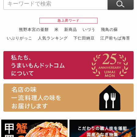
急上昇ワード
熊野本宮の釜餅
米
新商品
いづう
飛鳥の蘇
いぶりがっこ
人気ランキング
下仁田納豆
江戸前ちば海苔
スイーツ
ウニ
田舎庵の鰻
鮪
グルメギフトカタログ
名店の味