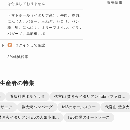
販売情報
は付属しておりません
トマトホール（イタリア産）、牛肉、豚肉、
にんじん、バター、玉ねぎ、セロリ、パン
粉、卵、にんにく、オリーブオイル、グラナ
パダーノ、黒胡椒、塩
ント
ログインして確認
8%軽減税率
生産者の特集
味
看板料理ポルケッタ
代官山 焚き火イタリアン falò（ファロ...
ラザニア
炭火焼ハンバーグ
falòのオールスター
代官山 焚き火イ
焚き火イタリアンfalòの人気小皿...
falò自慢のミートソース