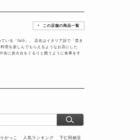
この店舗の商品一覧
）
ている「falò」。 店名はイタリア語で「焚き
い料理を楽しんでもらえるようなお店にした
中央に炭火台をぐるりと囲うように食事をす
ぶりがっこ
人気ランキング
下仁田納豆