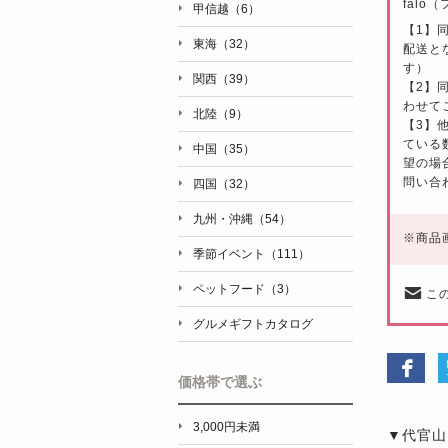
falò
甲信越（6）
【1】
東海（32）
配送と
す）
関西（39）
【2】
わせて
北陸（9）
【3】
ている
中国（35）
望の場
問い合
四国（32）
九州・沖縄（54）
※
商品
季節イベント（111）
ペットフード（3）
こ
グルメギフトカタログ
価格帯で選ぶ
3,000円未満
▼代官山