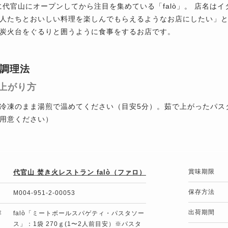
年に代官山にオープンしてから注目を集めている「falò」。 店名
人たちとおいしい料理を楽しんでもらえるようなお店にしたい」
炭火台をぐるりと囲うように食事をするお店です。
調理法
上がり方
冷凍のまま湯煎で温めてください（目安5分）。茹で上がったパス
用意ください）
賞味期限
代官山 焚き火レストラン falò（ファロ）
保存方法
M004-951-2-00053
出荷期間
容
falò「ミートボールスパゲティ・パスタソー
ス」：1袋 270ｇ(1〜2人前目安）※パスタ