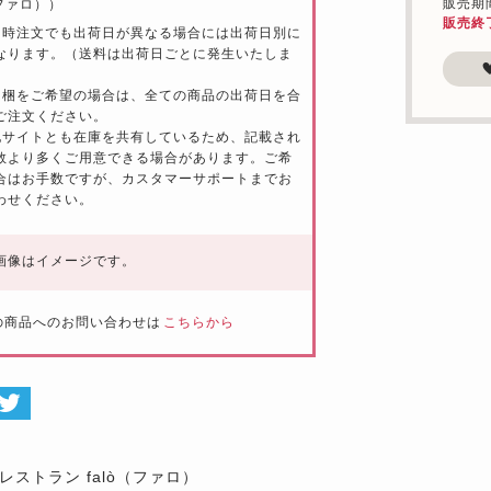
販売期間：
（ファロ））
販売終
同時注文でも出荷日が異なる場合には出荷日別に
なります。（送料は出荷日ごとに発生いたしま
同梱をご希望の場合は、全ての商品の出荷日を合
ご注文ください。
他サイトとも在庫を共有しているため、記載され
数より多くご用意できる場合があります。ご希
合はお手数ですが、カスタマーサポートまでお
わせください。
画像はイメージです。
の商品へのお問い合わせは
こちらから
レストラン falò（ファロ）