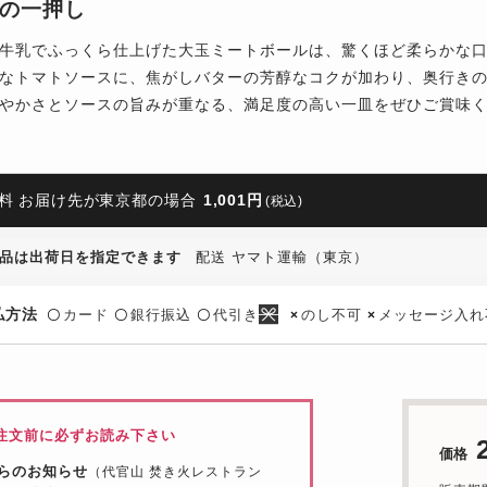
の一押し
牛乳でふっくら仕上げた大玉ミートボールは、驚くほど柔らかな
なトマトソースに、焦がしバターの芳醇なコクが加わり、奥行き
やかさとソースの旨みが重なる、満足度の高い一皿をぜひご賞味
料 お届け先が東京都の場合
1,001円
(税込)
品は出荷日を指定できます
配送 ヤマト運輸（東京）
払方法
カード
銀行振込
代引き
のし不可
メッセージ入れ
〇
〇
〇
×
×
注文前に必ずお読み下さい
価格
らのお知らせ
（代官山 焚き火レストラン