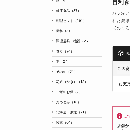
酒（47）
目利き
健康食品（37）
パン粉と
れた濃厚
料理セット（191）
ズのまろ
燃料（3）
調理道具・機器（25）
食器（74）
送
本（27）
この商
その他（21）
花卉（かき）（13）
お支
ご飯のお供（7）
おつまみ（18）
北海道・東北（71）
ご
関東（64）
店舗か