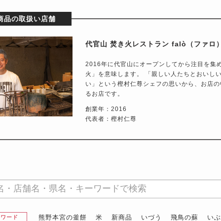
商品の取扱い店舗
代官山 焚き火レストラン falò（ファロ
2016年に代官山にオープンしてから注目を集め
火」を意味します。 「親しい人たちとおいし
い」という樫村仁尊シェフの思いから、お店の
るお店です。
創業年：2016
代表者：樫村仁尊
熊野本宮の釜餅
米
新商品
いづう
飛鳥の蘇
い
昇ワード