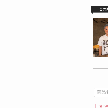
この
急上