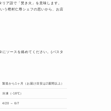
はイタリア語で「焚き火」を意味します。
という樫村仁尊シェフの思いから、お店
タにソースを絡めてください。(パスタ
製造から1ヶ月（お届け目安は2週間以上）
冷凍（-18℃）
4/20 ～ 6/7