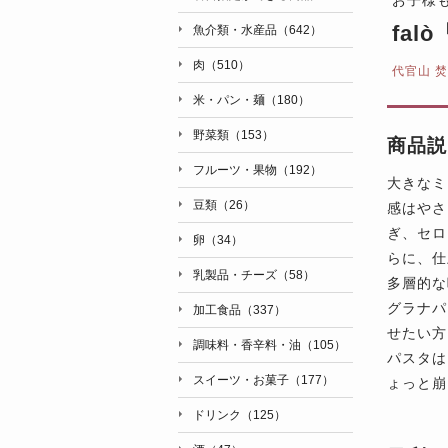
fa
魚介類・水産品（642）
肉（510）
代官山 焚
米・パン・麺（180）
野菜類（153）
商品説
フルーツ・果物（192）
大きなミ
豆類（26）
感はやさ
ぎ、セロ
卵（34）
らに、仕
乳製品・チーズ（58）
多層的な
グラナパ
加工食品（337）
せたい方
調味料・香辛料・油（105）
パスタは
スイーツ・お菓子（177）
ょっと崩
ドリンク（125）