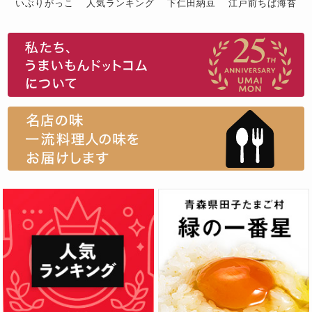
いぶりがっこ
人気ランキング
下仁田納豆
江戸前ちば海苔
スイーツ
ウニ
田舎庵の鰻
鮪
グルメギフトカタログ
名店の味