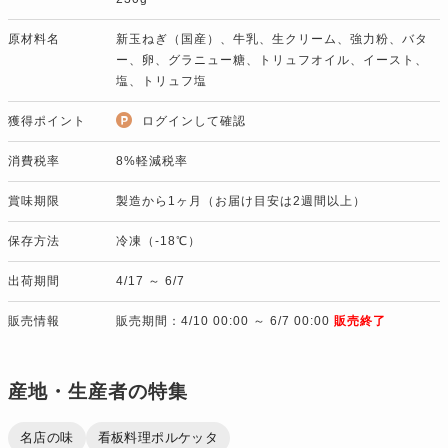
原材料名
新玉ねぎ（国産）、牛乳、生クリーム、強力粉、バタ
ー、卵、グラニュー糖、トリュフオイル、イースト、
塩、トリュフ塩
獲得ポイント
ログインして確認
消費税率
8%軽減税率
賞味期限
製造から1ヶ月（お届け目安は2週間以上）
保存方法
冷凍（-18℃）
出荷期間
4/17 ～ 6/7
販売情報
販売期間：4/10 00:00 ～ 6/7 00:00
販売終了
産地・生産者の特集
名店の味
看板料理ポルケッタ