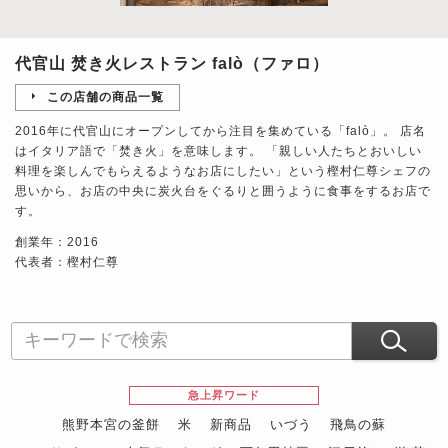
代官山 焚き火レストラン falò（ファロ）
この店舗の商品一覧
2016年に代官山にオープンしてから注目を集めている「falò」。 店名
はイタリア語で「焚き火」を意味します。 「親しい人たちとおいしい
料理を楽しんでもらえるようなお店にしたい」という樫村仁尊シェフの
思いから、お店の中央に炭火台をぐるりと囲うように食事をするお店で
す。
創業年：2016
代表者：樫村仁尊
急上昇ワード
熊野本宮の釜餅
米
新商品
いづう
飛鳥の蘇