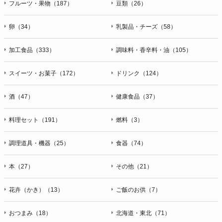
フルーツ・果物（187）
豆類（26）
卵（34）
乳製品・チーズ（58）
加工食品（333）
調味料・香辛料・油（105）
スイーツ・お菓子（172）
ドリンク（124）
酒（47）
健康食品（37）
料理セット（191）
燃料（3）
調理道具・機器（25）
食器（74）
本（27）
その他（21）
花卉（かき）（13）
ご飯のお供（7）
おつまみ（18）
北海道・東北（71）