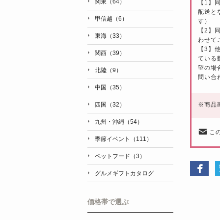
関東（64）
【1】
配送と
甲信越（6）
す）
【2】
東海（33）
わせて
【3】
関西（39）
ている
望の場
北陸（9）
問い合
中国（35）
※
商品
四国（32）
九州・沖縄（54）
こ
季節イベント（111）
ペットフード（3）
グルメギフトカタログ
価格帯で選ぶ