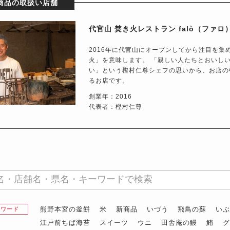
商品の取扱い店舗
代官山 焚き火レストラン falò（ファロ
2016年に代官山にオープンしてから注目を集め
火」を意味します。 「親しい人たちとおいし
い」という樫村仁尊シェフの思いから、お店の
るお店です。
創業年：2016
代表者：樫村仁尊
熊野本宮の釜餅
米
新商品
いづう
飛鳥の蘇
い
昇ワード
江戸前ちば海苔
スイーツ
ウニ
田舎庵の鰻
鮪