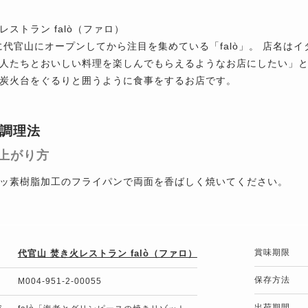
レストラン falò（ファロ）
年に代官山にオープンしてから注目を集めている「falò」。 店名
人たちとおいしい料理を楽しんでもらえるようなお店にしたい」
炭火台をぐるりと囲うように食事をするお店です。
調理法
上がり方
ッ素樹脂加工のフライパンで両面を香ばしく焼いてください。
賞味期限
代官山 焚き火レストラン falò（ファロ）
保存方法
M004-951-2-00055
出荷期間