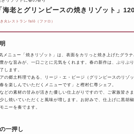
lò「海老とグリンピースの焼きリゾット」120
き火レストラン falò（ファロ）
明
の人気メニュー「焼きリゾット」は、表面をカリっと焼き上げたグラ
豊かな旨みが、一口ごとに元気をくれます。春の新作は、ぷりぷ
了します。
アの郷土料理である、リージ・エ・ビージ（グリンピースのリゾット
春を楽しんでいただくメニューです」と樫村仁尊シェフ。
などの素材の甘みが活きた優しい仕上がりですので、ご家族皆さ
少し焼いていただくと風味が増します。お好みで、仕上げに黒胡
モニーを奏でます。
の一押し