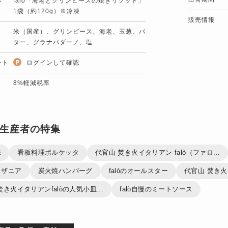
容
falò「海老とグリンピースの焼きリゾット」
1袋（約120g）※冷凍
販売情報
米（国産）、グリンピース、海老、玉葱、バ
ター、グラナパダーノ、塩
ント
ログインして確認
8%軽減税率
生産者の特集
味
看板料理ポルケッタ
代官山 焚き火イタリアン falò（ファロ...
ラザニア
炭火焼ハンバーグ
falòのオールスター
代官山 焚き火イ
焚き火イタリアンfalòの人気小皿...
falò自慢のミートソース