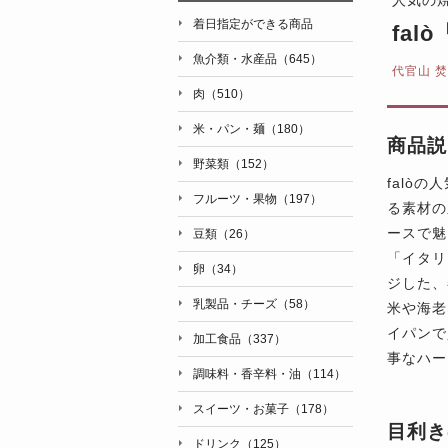
着日指定ができる商品
fa
魚介類・水産品（645）
代官山 焚
肉（510）
米・パン・麺（180）
商品説
野菜類（152）
falò
フルーツ・果物（197）
る素材の
ースで魅
豆類（26）
「イタリ
卵（34）
ジした、
乳製品・チーズ（58）
米や海老
イパンで
加工食品（337）
事なハー
調味料・香辛料・油（114）
スイーツ・お菓子（178）
目利き
ドリンク（125）