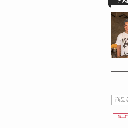
この
急上