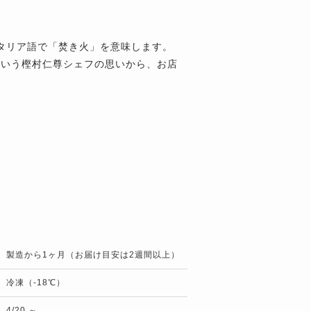
はイタリア語で「焚き火」を意味します。
という樫村仁尊シェフの思いから、お店
製造から1ヶ月（お届け目安は2週間以上）
冷凍（-18℃）
4/20 ～