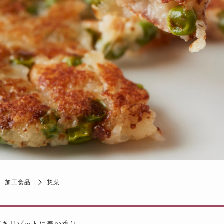
加工食品
惣菜
焼きリゾットに春の香り