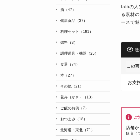
falò
酒（47）
る素材の
健康食品（37）
ースで魅
料理セット（191）
燃料（3）
送
調理道具・機器（25）
食器（74）
この商
本（27）
お支
その他（21）
花卉（かき）（13）
ご飯のお供（7）
ご
おつまみ（18）
店舗か
北海道・東北（71）
falò