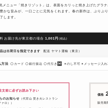
の人気メニュー「焼きリゾット」は、表面をカリっと焼き上げたグラ
豊かな旨みが、一口ごとに元気をくれます。春の新作は、ぷりぷ
了します。
料 お届け先が東京都の場合
1,001円
(税込)
品は出荷日を指定できます
配送 ヤマト運輸（東京）
払方法
カード
銀行振込
代引き
のし不可
メッセージ入れ
〇
〇
〇
×
×
注文前に必ずお読み下さい
価格
らのお知らせ
（代官山 焚き火レストラン
販売期間：
（ファロ））