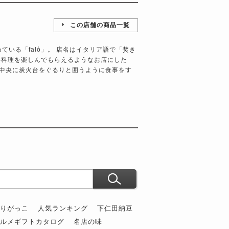
この店舗の商品一覧
）
ている「falò」。 店名はイタリア語で「焚き
い料理を楽しんでもらえるようなお店にした
中央に炭火台をぐるりと囲うように食事をす
ぶりがっこ
人気ランキング
下仁田納豆
グルメギフトカタログ
名店の味