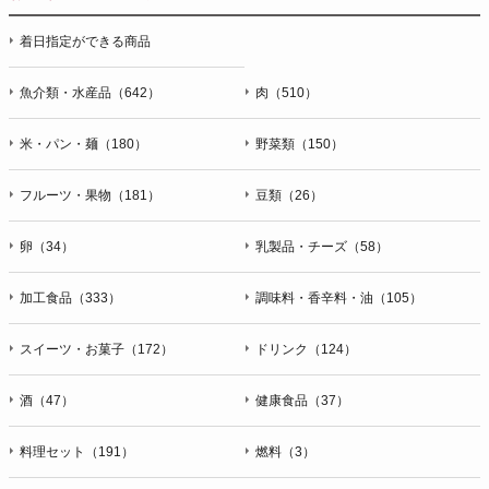
停止・消去および第三者への提供の停止（「開示等」といいま
着日指定ができる商品
す。）に応じます。開示等のお問合せは下記の連絡先までお願
い致します。
魚介類・水産品（642）
肉（510）
g）本人が個人情報を与えることの任意性及び当該情報を与え
なかった場合に本人に生じる結果
米・パン・麺（180）
野菜類（150）
個人情報の提供は任意と致しますが、当社が依頼する情報の提
供がない場合、内容が正確でない場合はサービスの提供やご対
フルーツ・果物（181）
豆類（26）
応等に支障をきたす可能性がございますのでご了承下さい。
h）弊社は、弊社のウェブサイトへのアクセス状況について、
卵（34）
乳製品・チーズ（58）
アクセスログ、Cookie（クッキー）等を用いて管理していま
す。これらには、お客様のお名前、ご住所、電話番号、電子メ
加工食品（333）
調味料・香辛料・油（105）
ールアドレスなど、お客様を特定する個人情報は一切含まれて
おりません。
スイーツ・お菓子（172）
ドリンク（124）
個人情報に関する問合わせ窓口
酒（47）
健康食品（37）
個人情報保護管理者：オペレーション部シニアマネージャー
〒106-0044 東京都港区東麻布一丁目２７番１号 東麻布食文化
ビル４階
料理セット（191）
燃料（3）
ＴＥＬ：050-5213-9266