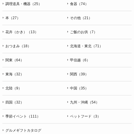
ＦＡＸ：047-401-6847
調理道具・機器（25）
食器（74）
本（27）
その他（21）
花卉（かき）（13）
ご飯のお供（7）
おつまみ（18）
北海道・東北（71）
関東（64）
甲信越（6）
東海（32）
関西（39）
北陸（9）
中国（35）
四国（32）
九州・沖縄（54）
季節イベント（111）
ペットフード（3）
グルメギフトカタログ