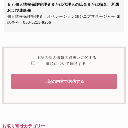
ｂ）個人情報保護管理者または代理人の氏名または職名、所属
および連絡先
個人情報保護管理者：オペレーション部シニアマネージャー 電
話番号：050-5213-9266
c）利用の目的
本お問い合わせフォームでご提供いただく個人情報は、お問い
合わせを適切に受け付け、当社が提供するサービスに関する情
報を電子メールや電話等でご提供するために利用します。
上記の個人情報の取扱いに関する
d）個人情報を第三者に提供することが予定される場合の事項
事項について同意する
本人の同意がある場合または法令に基づく場合を除き、取得し
た個人情報を第三者に提供することはありません。
上記の内容で送信する
e）個人情報の取扱いの委託を行うことが予定される場合
個人情報について当社が個人情報保護管理体制について一定の
水準に達していると認めた委託者に業務委託の目的で委託する
ことがあります。
f）開示対象個人情報の開示等および問合せ窓口について
ご本人からの求めにより、当社が保有する開示対象個人情報の
お取り寄せカテゴリー
利用目的の通知・開示・内容の訂正・追加または削除・利用の