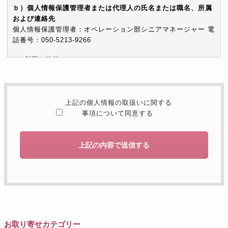
ｂ）個人情報保護管理者または代理人の氏名または職名、所属
および連絡先
個人情報保護管理者：オペレーション部シニアマネージャー 電
話番号：050-5213-9266
c）利用の目的
本お問い合わせフォームでご提供いただく個人情報は、お問い
合わせを適切に受け付け、当社が提供するサービスに関する情
報を電子メールや電話等でご提供するために利用します。
上記の個人情報の取扱いに関する
d）個人情報を第三者に提供することが予定される場合の事項
事項について同意する
本人の同意がある場合または法令に基づく場合を除き、取得し
た個人情報を第三者に提供することはありません。
上記の内容で送信する
e）個人情報の取扱いの委託を行うことが予定される場合
個人情報について当社が個人情報保護管理体制について一定の
水準に達していると認めた委託者に業務委託の目的で委託する
ことがあります。
f）開示対象個人情報の開示等および問合せ窓口について
ご本人からの求めにより、当社が保有する開示対象個人情報の
お取り寄せカテゴリー
利用目的の通知・開示・内容の訂正・追加または削除・利用の