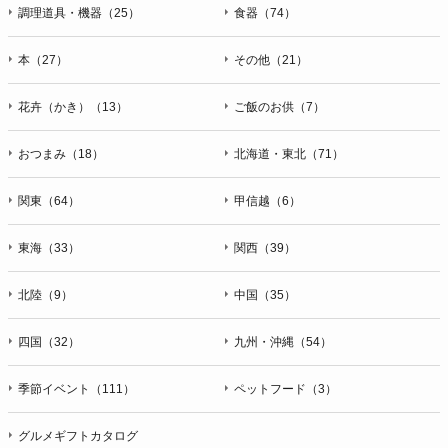
ＦＡＸ：047-401-6847
調理道具・機器（25）
食器（74）
本（27）
その他（21）
花卉（かき）（13）
ご飯のお供（7）
おつまみ（18）
北海道・東北（71）
関東（64）
甲信越（6）
東海（33）
関西（39）
北陸（9）
中国（35）
四国（32）
九州・沖縄（54）
季節イベント（111）
ペットフード（3）
グルメギフトカタログ