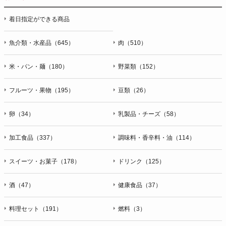
停止・消去および第三者への提供の停止（「開示等」といいま
着日指定ができる商品
す。）に応じます。開示等のお問合せは下記の連絡先までお願
い致します。
魚介類・水産品（645）
肉（510）
g）本人が個人情報を与えることの任意性及び当該情報を与え
なかった場合に本人に生じる結果
米・パン・麺（180）
野菜類（152）
個人情報の提供は任意と致しますが、当社が依頼する情報の提
供がない場合、内容が正確でない場合はサービスの提供やご対
フルーツ・果物（195）
豆類（26）
応等に支障をきたす可能性がございますのでご了承下さい。
h）弊社は、弊社のウェブサイトへのアクセス状況について、
卵（34）
乳製品・チーズ（58）
アクセスログ、Cookie（クッキー）等を用いて管理していま
す。これらには、お客様のお名前、ご住所、電話番号、電子メ
加工食品（337）
調味料・香辛料・油（114）
ールアドレスなど、お客様を特定する個人情報は一切含まれて
おりません。
スイーツ・お菓子（178）
ドリンク（125）
個人情報に関する問合わせ窓口
酒（47）
健康食品（37）
個人情報保護管理者：オペレーション部シニアマネージャー
〒106-0044 東京都港区東麻布一丁目２７番１号 東麻布食文化
ビル４階
料理セット（191）
燃料（3）
ＴＥＬ：050-5213-9266