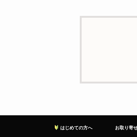
d）個人情報を第三者に
本人の同意がある場合ま
e）個人情報の取扱いの
個人情報について当社が
ることがあります。
f）開示対象個人情報の
ご本人からの求めにより
の停止・消去および第三
お願い致します。
g）本人が個人情報を与
個人情報の提供は任意と
対応等に支障をきたす可
h）弊社は、弊社のウェブ
ます。これらには、お客
れておりません。
はじめての方へ
お取り寄
個人情報に関する問合わ