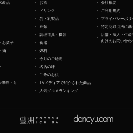
水産品
お酒
会社概要
ペレーション部シニアマネージャー
ドリンク
ご利用規約
港区東麻布一丁目２７番１号 東麻布食文化ビル４階
乳・乳製品
プライバシーポリ
豆類
特定商取引法に基
調理道具・機器
店舗・法人・生産
向けのお問い合わ
・お菓子
食器
・麺
燃料
今月のご馳走
ト
名店の味
ご飯のお供
香辛料・油
TVメディアで紹介された商品
人気グルメランキング