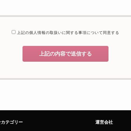
提供することが予定される場合の事項
たは法令に基づく場合を除き、取得した個人情報を第三者に提供するこ
委託を行うことが予定される場合
上記の個人情報の取扱いに関する
事項について同意する
個人情報保護管理体制について一定の水準に達していると認めた委託者
開示等および問合せ窓口について
上記の内容で送信する
、当社が保有する開示対象個人情報の利用目的の通知・開示・内容の訂
者への提供の停止（「開示等」といいます。）に応じます。開示等のお
えることの任意性及び当該情報を与えなかった場合に本人に生じる結果
致しますが、当社が依頼する情報の提供がない場合、内容が正確でない
能性がございますのでご了承下さい。
サイトへのアクセス状況について、アクセスログ、Cookie（クッキ
様のお名前、ご住所、電話番号、電子メールアドレスなど、お客様を特
せカテゴリー
運営会社
せ窓口