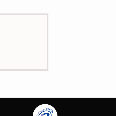
とはありません。
に業務委託の目的で委託す
正・追加または削除・利用
問合せは下記の連絡先まで
場合はサービスの提供やご
ー）等を用いて管理してい
定する個人情報は一切含ま