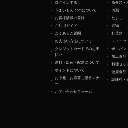
ログインする
魚介類・
個人情報保護管理者：オ
うまいもん.comについて
肉類
〒106-0044 東京都
ＴＥＬ：050-5213-9266
お客様情報の登録
たまご
ＦＡＸ：047-401-6847
ご利用ガイド
果物
よくあるご質問
野菜類
お支払い方法について
スイーツ
クレジットカードでのお支
米・パン
払い
加工食品
送料・出荷・配送について
料理セッ
ポイントについて
健康食品
お中元・お歳暮ご贈答マナ
調味料・
ー
お問い合わせフォーム