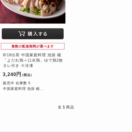
複数の配達期間が選べます
8/18出荷 中国家庭料理 池袋 楊
「よだれ鶏＝口水鶏」ゆで鶏2枚
タレ付き ※冷凍
3,240円
（税込）
販売中 在庫数 5
中国家庭料理 池袋 楊...
全
1
商品