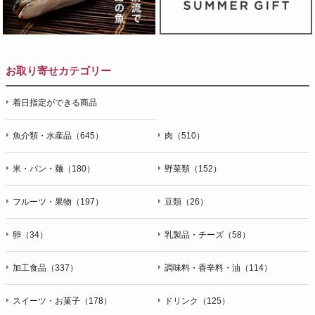
お取り寄せカテゴリー
着日指定ができる商品
魚介類・水産品（645）
肉（510）
米・パン・麺（180）
野菜類（152）
フルーツ・果物（197）
豆類（26）
卵（34）
乳製品・チーズ（58）
加工食品（337）
調味料・香辛料・油（114）
スイーツ・お菓子（178）
ドリンク（125）