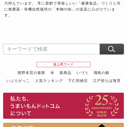
力抑えています。 常に新鮮で美味しいい「健康食品」づくりと共
に無農薬・有機自然栽培の「本物の味」の追及に心がけていま
す。
急上昇ワード
熊野本宮の釜餅
米
新商品
いづう
飛鳥の蘇
いぶりがっこ
人気ランキング
下仁田納豆
江戸前ちば海苔
スイーツ
ウニ
田舎庵の鰻
鮪
グルメギフトカタログ
名店の味