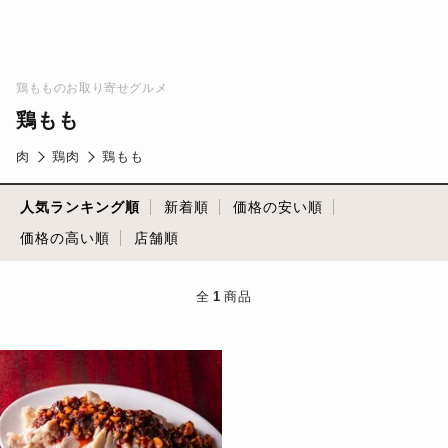
鶏もものお取り寄せグルメ
鶏もも
肉
鶏肉
鶏もも
人気ランキング順
新着順
価格の安い順
価格の高い順
店舗順
全
1
商品