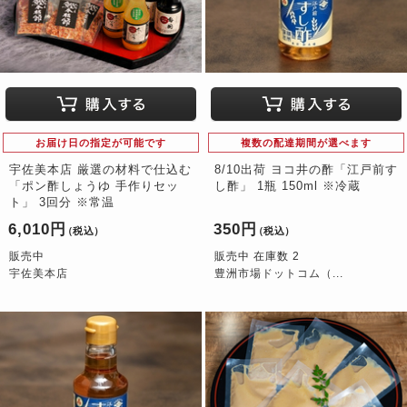
お届け日の指定が可能です
複数の配達期間が選べます
宇佐美本店 厳選の材料で仕込む
8/10出荷 ヨコ井の酢「江戸前す
「ポン酢しょうゆ 手作りセッ
し酢」 1瓶 150ml ※冷蔵
ト」 3回分 ※常温
6,010円
350円
（税込）
（税込）
販売中
販売中 在庫数 2
宇佐美本店
豊洲市場ドットコム（...