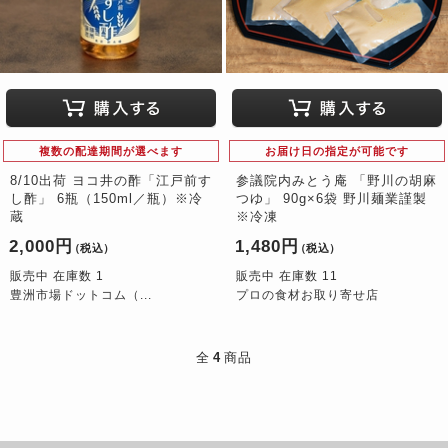
複数の配達期間が選べます
お届け日の指定が可能です
8/10出荷 ヨコ井の酢「江戸前す
参議院内みとう庵 「野川の胡麻
し酢」 6瓶（150ml／瓶）※冷
つゆ」 90g×6袋 野川麺業謹製
蔵
※冷凍
2,000円
1,480円
（税込）
（税込）
販売中 在庫数 1
販売中 在庫数 11
豊洲市場ドットコム（...
プロの食材お取り寄せ店
全
4
商品