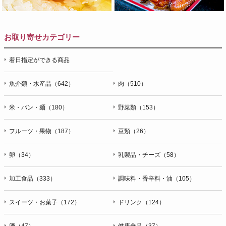
お取り寄せカテゴリー
着日指定ができる商品
魚介類・水産品（642）
肉（510）
米・パン・麺（180）
野菜類（153）
フルーツ・果物（187）
豆類（26）
卵（34）
乳製品・チーズ（58）
加工食品（333）
調味料・香辛料・油（105）
スイーツ・お菓子（172）
ドリンク（124）
酒（47）
健康食品（37）