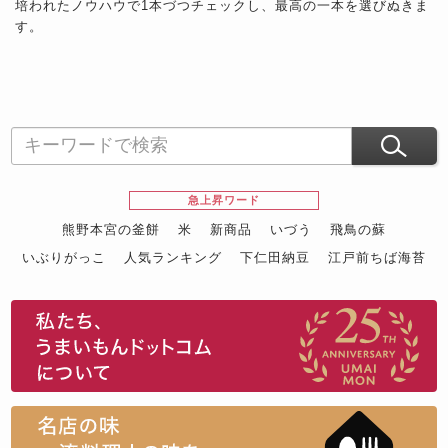
培われたノウハウで1本づつチェックし、最高の一本を選びぬきま
す。
急上昇ワード
熊野本宮の釜餅
米
新商品
いづう
飛鳥の蘇
いぶりがっこ
人気ランキング
下仁田納豆
江戸前ちば海苔
スイーツ
ウニ
田舎庵の鰻
鮪
グルメギフトカタログ
名店の味