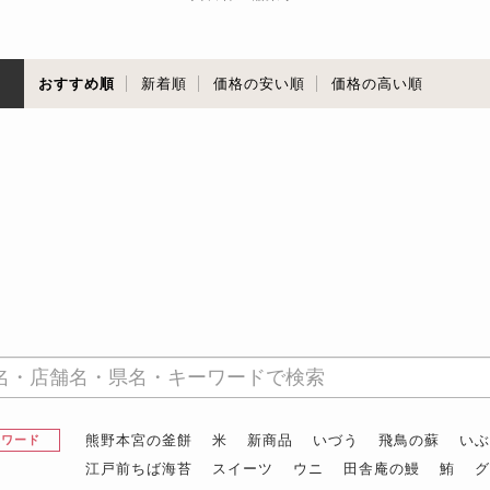
順
おすすめ順
新着順
価格の安い順
価格の高い順
熊野本宮の釜餅
米
新商品
いづう
飛鳥の蘇
い
昇ワード
江戸前ちば海苔
スイーツ
ウニ
田舎庵の鰻
鮪