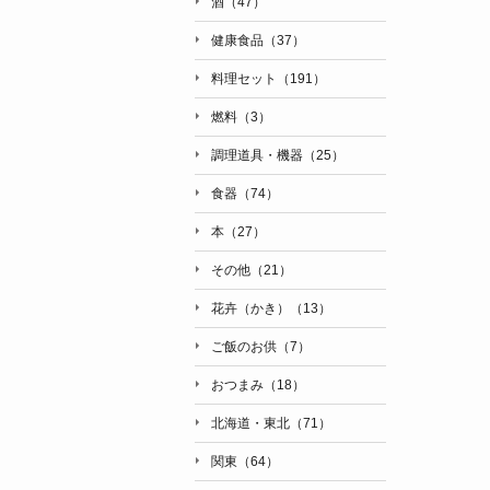
酒（47）
健康食品（37）
料理セット（191）
燃料（3）
調理道具・機器（25）
食器（74）
本（27）
その他（21）
花卉（かき）（13）
ご飯のお供（7）
おつまみ（18）
北海道・東北（71）
関東（64）