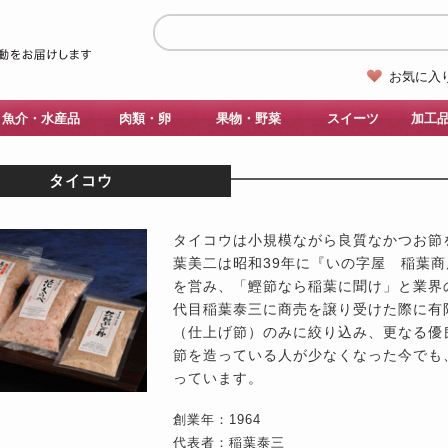
お気に入
魚介・水産品
肉類・卵
果物・野菜
スイーツ
加工
タイコウ
タイコウは小規模ながら良質なかつお節
葉美二は昭和39年に『いの字屋 稲葉
を営み、「鰹節なら稲葉に聞け」と業界
代目稲葉泰三に商売を譲り受けた際に有
（仕上げ節）のみに絞り込み、更なる優
節を造っている人が少なくなった今でも
っています。
創業年：1964
代表者：稲葉泰三