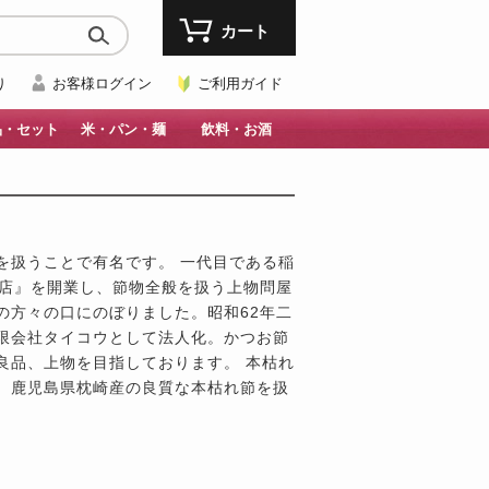
カート
り
お客様ログイン
ご利用ガイド
品・セット
米・パン・麺
飲料・お酒
を扱うことで有名です。 一代目である稲
商店』を開業し、節物全般を扱う上物問屋
の方々の口にのぼりました。昭和62年二
限会社タイコウとして法人化。かつお節
良品、上物を目指しております。 本枯れ
、鹿児島県枕崎産の良質な本枯れ節を扱