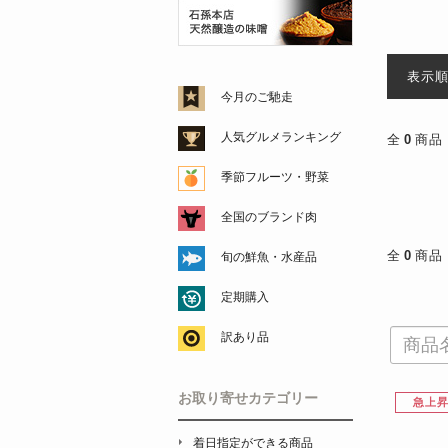
表示
今月のご馳走
人気グルメランキング
全
0
商品
季節フルーツ・野菜
全国のブランド肉
全
0
商品
旬の鮮魚・水産品
定期購入
訳あり品
お取り寄せカテゴリー
急上
着日指定ができる商品