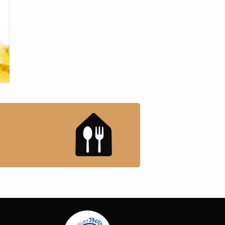
もんドットコム」について
「名店の味」TVメディアで