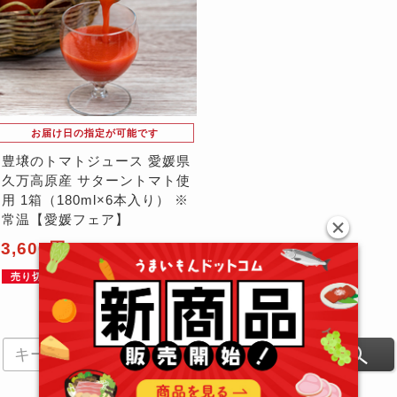
お届け日の指定が可能です
豊壌のトマトジュース 愛媛県
久万高原産 サターントマト使
用 1箱（180ml×6本入り） ※
常温【愛媛フェア】
3,600円
（税込）
売り切れ