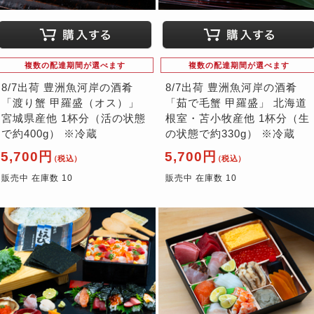
複数の配達期間が選べます
複数の配達期間が選べます
8/7出荷 豊洲魚河岸の酒肴
8/7出荷 豊洲魚河岸の酒肴
「渡り蟹 甲羅盛（オス）」
「茹で毛蟹 甲羅盛」 北海道
宮城県産他 1杯分（活の状態
根室・苫小牧産他 1杯分（生
で約400g） ※冷蔵
の状態で約330g） ※冷蔵
5,700円
5,700円
（税込）
（税込）
販売中 在庫数 10
販売中 在庫数 10