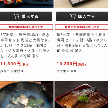
複数の配達期間が選べます
複数の配達期間が選べます
8/7出荷 「豊洲市場の手巻き
8/7出荷 「豊洲市場の手巻き
寿司セット 海苔と大葉付き」
寿司セット」計13品（ネタ11
計15品（ネタ11品・酒肴2
品・酒肴2品）目安として3人
品・焼き海苔・大葉）目安と
前 ※冷蔵 泉久
して3人前 ※冷蔵 泉久
11,300円
10,300円
（税込）
（税込）
販売中 在庫数 3
販売中 在庫数 3