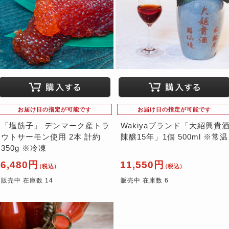
お届け日の指定が可能です
お届け日の指定が可能です
「塩筋子」 デンマーク産トラ
Wakiyaブランド「大紹興貴
ウトサーモン使用 2本 計約
陳醸15年」1個 500ml ※常温
350g ※冷凍
6,480円
11,550円
（税込）
（税込）
販売中 在庫数 14
販売中 在庫数 6