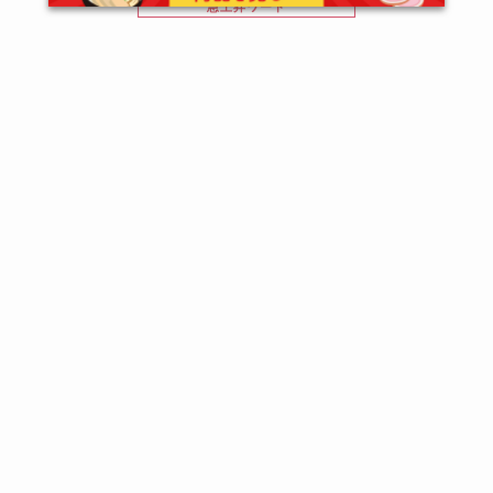
急上昇ワード
熊野本宮の釜餅
米
新商品
いづう
飛鳥の蘇
いぶりがっこ
人気ランキング
下仁田納豆
江戸前ちば海苔
スイーツ
ウニ
田舎庵の鰻
鮪
グルメギフトカタログ
名店の味
はじめての方へ
ログインする
お客様情報の登録
ご利用ガイド
よくあるご質問
お支払い方法について
クレジットカードでのお支払い
送料・出荷・配送について
ポイントについて
お中元・お歳暮ご贈答マナー
お問い合わせフォーム