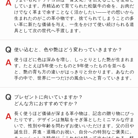
しています。丹精込めて育てられた松阪牛の命を、お肉だ
けでなく革まで余すことなく活かしたい——その想いから
生まれたのがこの革小物です。捨てられてしまうことの多
い革に新たな価値を与え、一生をかけて使い続けられる道
具として次の世代へ手渡します。
使い込むと、色や艶はどう変わっていきますか？
使うほどに色は深みを増し、しっとりとした艶が生まれま
す。たとえば5年使ったものと9年使ったものを並べる
と、艶の育ち方の違いがはっきりと分かります。あなたの
手の中で、世界に一つだけの風合いへと育っていきます。
プレゼントに向いていますか？
どんな方におすすめですか？
長く使うほど価値が深まる革小物は、記念の贈り物にぴっ
たりです。デザインは無駄をそぎ落としたミニマルな佇ま
いで、性別や年齢を問わずお使いいただけます。父の日や
誕生日、昇進・退職のお祝い、自分への特別なご褒美に。
キャッシュレス時代に「これだけ持って出かけられる」軽