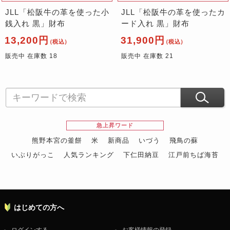
JLL「松阪牛の革を使った小
JLL「松阪牛の革を使ったカ
銭入れ 黒」財布
ード入れ 黒」財布
13,200円
31,900円
（税込）
（税込）
販売中 在庫数 18
販売中 在庫数 21
急上昇ワード
熊野本宮の釜餅
米
新商品
いづう
飛鳥の蘇
いぶりがっこ
人気ランキング
下仁田納豆
江戸前ちば海苔
スイーツ
ウニ
田舎庵の鰻
鮪
グルメギフトカタログ
名店の味
はじめての方へ