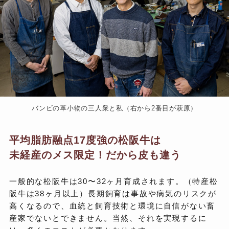
バンビの革小物の三人衆と私（右から2番目が萩原）
平均脂肪融点17度強の松阪牛は
未経産のメス限定！だから皮も違う
一般的な松阪牛は30〜32ヶ月育成されます。（特産松
阪牛は38ヶ月以上）長期飼育は事故や病気のリスクが
高くなるので、血統と飼育技術と環境に自信がない畜
産家でないとできません。当然、それを実現するに