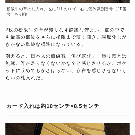
松阪牛の革の札入れ。左にJLLのロゴ、右に個体識別番号（JP番
号）を刻印
2枚の松阪牛の革が織りなす静謐な佇まい。皮の中で
も最高の部位をさらに極限まで薄く漉き、誤魔化しが
きかない単純な構造になっている。
例えると、日本人の価値観「侘び寂び」。飾り気とは
無縁。何か足りなくないかな？と感じさせるが、ポケ
ットに収めてもかさばらない、存在を感じさせないく
らいの札入れだ。
カード入れは約10センチ×8.5センチ