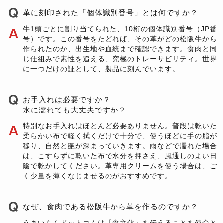
革に刻印された「個体識別番号」とは何ですか？
牛1頭ごとに割り当てられた、10桁の個体識別番号（JP番
号）です。この番号をたどれば、その革がどの松阪牛から
作られたのか、出生地や血統まで確認できます。食肉と同
じ仕組みで素性を追える、究極のトレーサビリティ。世界
に一つだけの証として、製品に刻んでいます。
お手入れは必要ですか？
水に濡れても大丈夫ですか？
特別なお手入れはほとんど必要ありません。普段は乾いた
柔らかい布で軽く拭くだけで十分で、使うほどに手の脂が
移り、自然と艶が深まっていきます。雨などで濡れた場合
は、こすらずに乾いた布で水分を押さえ、風通しのよい日
陰で乾かしてください。革専用クリームを使う場合は、ご
く少量を薄くなじませるのがおすすめです。
なぜ、食肉である松阪牛から革を作るのですか？
うまいもんドットコムは「食文化」を伝えることを使命と