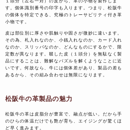
１頭分（左右一対）の皮から、革の小物を製作しま
す。個体識別番号の印字も入ります。つまり、松阪牛
の個体を特定できる、究極のトレーサビリティ付き革
小物です。
皮は部位別に厚さや肌触りや固さが微妙に違います。
その為、札入れなのか、小銭入れなのか、カード入れ
なのか、スリッパなのか、どんなものにするかで、限
定数が異なります。鞣した皮（１頭分）を無駄なく製
品にすることは、難解なパズルを解くようなことに近
いです。何故なら、牛には個体差があり、製品の差も
あるから、その組み合わせは無限になります。
松阪牛の革製品の魅力
松阪牛の革は皮脂分が豊富で、融点が低い。だから手
のひらの体温だけでも艶が育ち、エイジングが驚くほ
ど早く進みます。