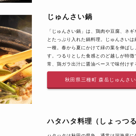
じゅんさい鍋
「じゅんさい鍋」は、鶏肉や豆腐、ネギ
とたっぷり入れた鍋料理。じゅんさいは
一種。春から夏にかけて緑の葉を伸ばし
す。つるりとした食感とのど越しが特徴
常、鶏ガラ出汁に醤油ベースで味付けす
秋田県三種町 森岳じゅんさ
ハタハタ料理（しょっつ
ハタハタは秋田の県魚。通常は深海底に