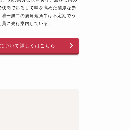
で枝肉で吊るして味を高めた濃厚な赤
！唯一無二の鹿角短角牛は不定期でう
会員に先行案内している。
について詳しくはこちら