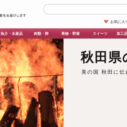
お気に入
魚介・水産品
肉類・卵
果物・野菜
スイーツ
加工
秋田県
美の国 秋田に