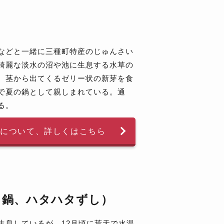
などと一緒に三種町特産のじゅんさい
綺麗な淡水の沼や池に生息する水草の
、茎から出てくるゼリー状の新芽を食
で夏の鍋として親しまれている。通
る。
いについて、
詳しくはこちら
る鍋、ハタハタずし）
生息しているが、12月頃に荒天で水温