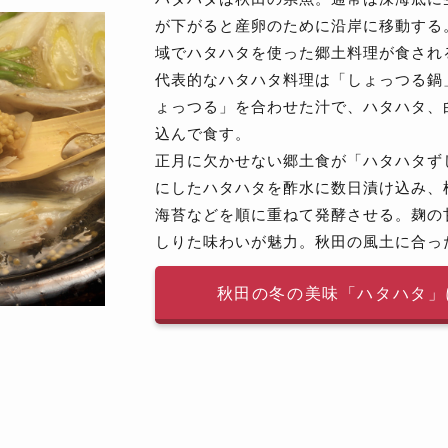
が下がると産卵のために沿岸に移動する
域でハタハタを使った郷土料理が食され
代表的なハタハタ料理は「しょっつる鍋
ょっつる」を合わせた汁で、ハタハタ、
込んで食す。
正月に欠かせない郷土食が「ハタハタず
にしたハタハタを酢水に数日漬け込み、
海苔などを順に重ねて発酵させる。麹の
しりた味わいが魅力。秋田の風土に合っ
秋田の冬の美味「ハタハタ」