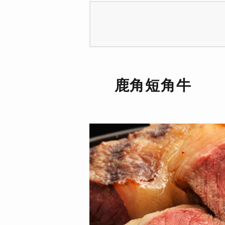
鹿角短角牛