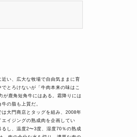
に近い、広大な牧場で自由気ままに育
中でとろけないが「牛肉本来の味はこ
る力が鹿角短角牛にはある。霜降りには
角牛の脂も上質だ。
は大門商店とタッグを組み、2008年
イエイジングの熟成肉を企画してい
るし、温度2〜3度、湿度70％の熟成
させ、肉の余分な水を切り、濃厚な肉の