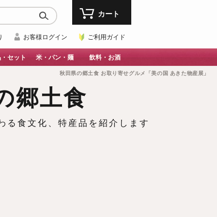
カート
り
お客様ログイン
ご利用ガイド
品・セット
米・パン・麺
飲料・お酒
秋田県の郷土食 お取り寄せグルメ「美の国 あきた物産展」
の郷土食
伝わる食文化、特産品を紹介します