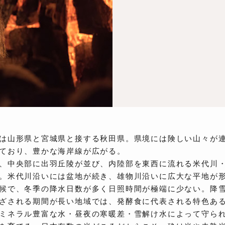
は山形県と宮城県と接する秋田県。県境には険しい山々が
ており、豊かな海岸線が広がる。
、中央部に出羽丘陵が並び、内陸部を東西に流れる米代川
。米代川沿いには盆地が続き、雄物川沿いに広大な平地が
候で、冬季の降水日数が多く日照時間が極端に少ない。降
ざされる期間が長い地域では、発酵食に代表される特色あ
ミネラル豊富な水・昼夜の寒暖差・雪解け水によって守ら