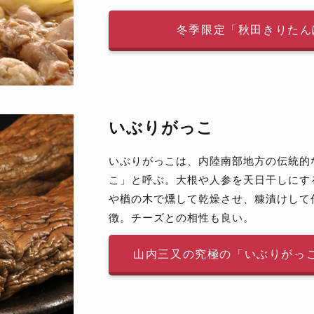
冬季限定「秋田きりたん
いぶりがっこ
いぶりがっこは、内陸南部地方の伝統的
こ」と呼ぶ。大根や人参を天日干しにす
や楢の木で燻して乾燥させ、糠漬けして
徴。チーズとの相性も良い。
山内三又の究極の「いぶりがっ