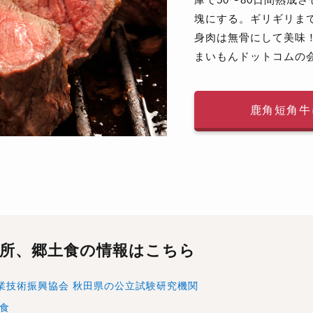
塊にする。ギリギリま
身肉は無骨にして美味
まいもんドットコムの
鹿角短角牛
所、
郷土食の情報はこちら
業技術振興協会
秋田県の公立試験研究機関
食