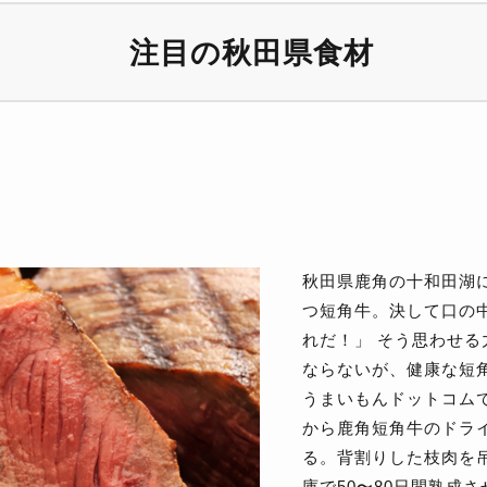
注目の秋田県食材
秋田県鹿角の十和田湖
つ短角牛。決して口の
れだ！」 そう思わせ
ならないが、健康な短
うまいもんドットコムで
から鹿角短角牛のドラ
る。背割りした枝肉を吊
庫で50〜80日間熟成