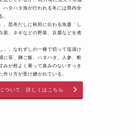
。ハタハタ漁が行われる冬には県内全
る。
」。昆布だしに秋田に伝わる魚醤「し
白菜、ネギなどの野菜、豆腐などを煮
し」。なれずしの一種で切って塩漬け
桶に笹、麹ご飯、ハタハタ、人参、麩
甘みが程よく乗って臭みのないすっき
た作り方が受け継がれている。
について、
詳しくはこちら