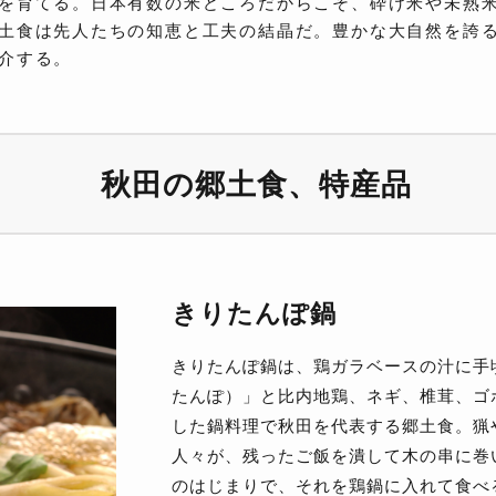
を育てる。日本有数の米どころだからこそ、砕け米や未熟
土食は先人たちの知恵と工夫の結晶だ。豊かな大自然を誇る
介する。
秋田の郷土食、特産品
きりたんぽ鍋
きりたんぽ鍋は、鶏ガラベースの汁に手
たんぽ）」と比内地鶏、ネギ、椎茸、ゴ
した鍋料理で秋田を代表する郷土食。猟
人々が、残ったご飯を潰して木の串に巻
のはじまりで、それを鶏鍋に入れて食べ