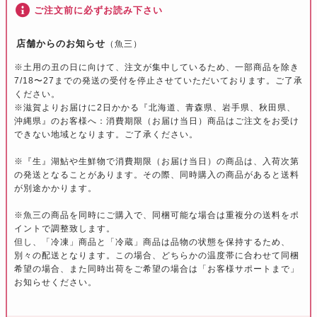
ご注文前に必ずお読み下さい
店舗からのお知らせ
（魚三）
※土用の丑の日に向けて、注文が集中しているため、一部商品を除き
7/18〜27までの発送の受付を停止させていただいております。ご了承
ください。
※滋賀よりお届けに2日かかる『北海道、青森県、岩手県、秋田県、
沖縄県』のお客様へ：消費期限（お届け当日）商品はご注文をお受け
できない地域となります。ご了承ください。
※『生』湖鮎や生鮮物で消費期限（お届け当日）の商品は、入荷次第
の発送となることがあります。その際、同時購入の商品があると送料
が別途かかります。
※魚三の商品を同時にご購入で、同梱可能な場合は重複分の送料をポ
イントで調整致します。
但し、「冷凍」商品と「冷蔵」商品は品物の状態を保持するため、
別々の配送となります。この場合、どちらかの温度帯に合わせて同梱
希望の場合、また同時出荷をご希望の場合は「お客様サポートまで」
お知らせください。