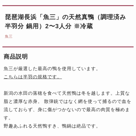
琵琶湖長浜「魚三」の天然真鴨（調理済み
半羽分 鍋用）2〜3人分 ※冷蔵
魚三
商品説明
魚三が厳選した最高の鴨を使用しています。
こちらは半羽の規格です。
新潟の水田の落穂を食べて天然鴨は冬を越します。上質な
脂と濃厚な赤身。 散弾銃ではなく網を使って捕るので血を
流しておらず、身に傷がつかないので最高の肉質を極めま
す。
野趣あふれる天然鴨すき、鴨鍋は絶品です。