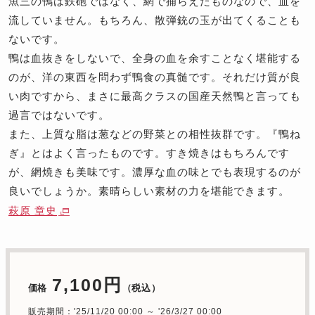
魚三の鴨は鉄砲ではなく、網で捕らえたものなので、血を
流していません。もちろん、散弾銃の玉が出てくることも
ないです。
鴨は血抜きをしないで、全身の血を余すことなく堪能する
のが、洋の東西を問わず鴨食の真髄です。それだけ質が良
い肉ですから、まさに最高クラスの国産天然鴨と言っても
過言ではないです。
また、上質な脂は葱などの野菜との相性抜群です。『鴨ね
ぎ』とはよく言ったものです。すき焼きはもちろんです
が、網焼きも美味です。濃厚な血の味とでも表現するのが
良いでしょうか。素晴らしい素材の力を堪能できます。
萩原 章史
7,100円
価格
（税込）
販売期間：'25/11/20 00:00 ～ '26/3/27 00:00