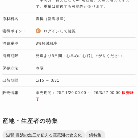
で、重量は前後する可能性があります。
原材料名
真鴨（新潟県産）
獲得ポイント
ログインして確認
消費税率
8%軽減税率
消費期限
発送より5日間：お早めにお召し上がりください。
保存方法
冷蔵
出荷期間
1/15 ～ 3/31
販売情報
販売期間：'25/11/20 00:00 ～ '26/3/27 00:00
販売終
了
産地・生産者の特集
滋賀 長浜の魚三が伝える琵琶湖の食文化
鍋特集