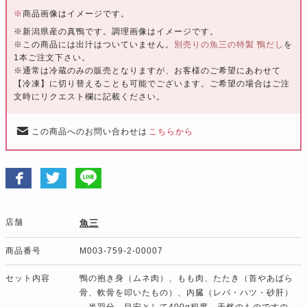
※
商品画像はイメージです。
※新潟県産の真鴨です。調理画像はイメージです。
※この商品には出汁はついていません。
別売りの魚三の特製 鴨だし
を
1本ご注文下さい。
※通常は冷蔵のみの販売となりますが、お客様のご希望にあわせて
【冷凍】に切り替えることも可能でございます。ご希望の場合はご注
文時にリクエスト欄に記載ください。
この商品へのお問い合わせは
こちらから
店舗
魚三
商品番号
M003-759-2-00007
セット内容
鴨の抱き身（ムネ肉）、もも肉、たたき（首やあばら
骨、軟骨を叩いたもの）、内臓（レバ・ハツ・砂肝）
…半羽分 目安として400g程度。天然のものですの