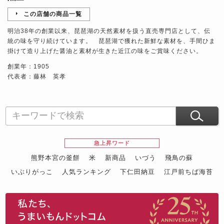
この店舗の商品一覧
明治38年の創業以来、琵琶湖の天然素材を扱う直売専門店として、伝
統の味を守り続けています。 琵琶湖で獲れた新鮮な素材を、手間ひま
掛けて造り上げた醤油と素材が生きた近江の味をご賞味ください。
創業年：1905
代表者：藤林 英孝
急上昇ワード
熊野本宮の釜餅
米
新商品
いづう
飛鳥の蘇
いぶりがっこ
人気ランキング
下仁田納豆
江戸前ちば海苔
スイーツ
ウニ
田舎庵の鰻
鮪
グルメギフトカタログ
名店の味