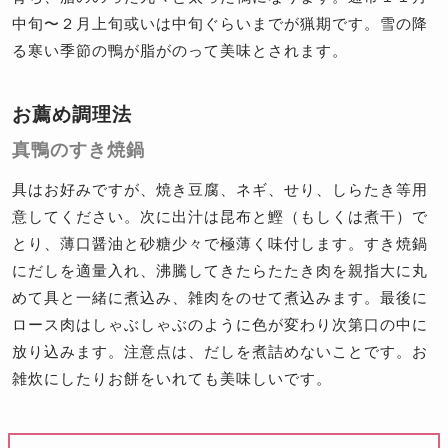
中旬〜２月上旬或いは中旬ぐらいまでが猟期です。雪の降
る寒い季節の鴨が脂がのって美味とされます。
お薦め調理法
真鴨のすき焼鍋
具はお好みですが、焼き豆腐、ネギ、せり、しらたき等用
意してください。次に出汁は昆布と鰹（もしくは煮干）で
とり、薄口醤油と砂糖少々で極薄く味付します。すき焼鍋
にだしを適量入れ、沸騰してきたらたたき肉を親指大に丸
めて具と一緒に煮込み、雑肉をのせて煮込みます。最後に
ロース肉はしゃぶしゃぶのように色が変わり次第口の中に
放り込みます。注意点は、だしを煮詰めないことです。お
雑炊にしたりお餅をいれても美味しいです。