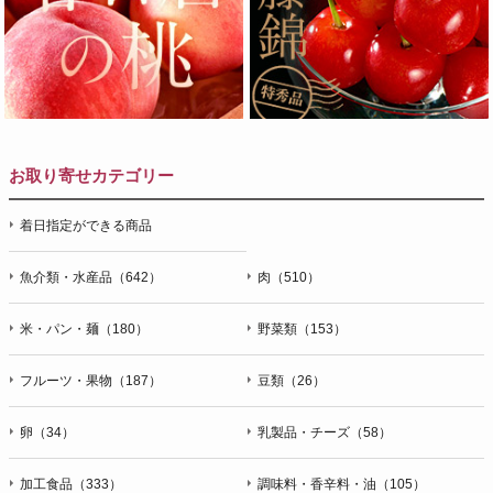
お取り寄せカテゴリー
着日指定ができる商品
魚介類・水産品（642）
肉（510）
米・パン・麺（180）
野菜類（153）
フルーツ・果物（187）
豆類（26）
卵（34）
乳製品・チーズ（58）
加工食品（333）
調味料・香辛料・油（105）