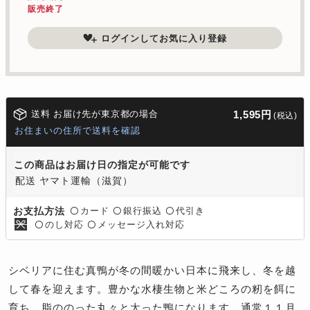
販売終了
ログインしてお気に入り登録
送料 お届け先が東京都の場合
1,595円
(税込)
お住まいの住所で送料を確認
この商品はお届け日の指定が可能です
配送 ヤマト運輸（滋賀）
カード
銀行振込
代引き
お支払方法
〇
〇
〇
のし対応
メッセージ入れ対応
〇
〇
シベリアに住む真鴨が冬の間暖かい日本に飛来し、冬を越
して春を迎えます。豊かな水棲生物と米どころの籾を餌に
育ち、脂ののった丸々と太った鴨になります。通常１１月