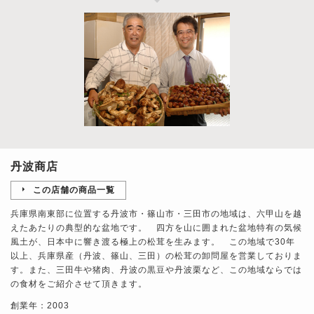
丹波商店
この店舗の商品一覧
兵庫県南東部に位置する丹波市・篠山市・三田市の地域は、六甲山を越
えたあたりの典型的な盆地です。 四方を山に囲まれた盆地特有の気候
風土が、日本中に響き渡る極上の松茸を生みます。 この地域で30年
以上、兵庫県産（丹波、篠山、三田）の松茸の卸問屋を営業しておりま
す。また、三田牛や猪肉、丹波の黒豆や丹波栗など、この地域ならでは
の食材をご紹介させて頂きます。
創業年：2003