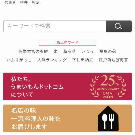
代表者：樽井 智治
急上昇ワード
熊野本宮の釜餅
米
新商品
いづう
飛鳥の蘇
いぶりがっこ
人気ランキング
下仁田納豆
江戸前ちば海苔
スイーツ
ウニ
田舎庵の鰻
鮪
グルメギフトカタログ
名店の味