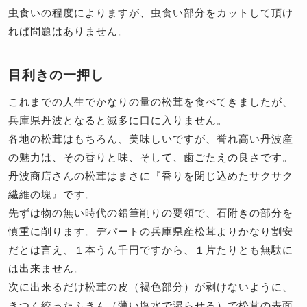
虫食いの程度によりますが、虫食い部分をカットして頂け
れば問題はありません。
目利きの一押し
これまでの人生でかなりの量の松茸を食べてきましたが、
兵庫県丹波となると滅多に口に入りません。
各地の松茸はもちろん、美味しいですが、誉れ高い丹波産
の魅力は、その香りと味、そして、歯ごたえの良さです。
丹波商店さんの松茸はまさに『香りを閉じ込めたサクサク
繊維の塊』です。
先ずは物の無い時代の鉛筆削りの要領で、石附きの部分を
慎重に削ります。デパートの兵庫県産松茸よりかなり割安
だとは言え、１本うん千円ですから、１片たりとも無駄に
は出来ません。
次に出来るだけ松茸の皮（褐色部分）が剥けないように、
きつく絞ったふきん（薄い塩水で湿らせる）で松茸の表面