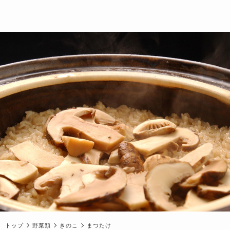
トップ
野菜類
きのこ
まつたけ