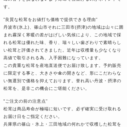
す。
"良質な松茸をお値打ち価格で提供できる理由"
丹波市(氷上)、篠山市それに三田市(摂津)の地域は山々に囲
まれ霧深く寒暖の差がはげしい気候により、この地域で採
れる松茸は優れた味、香り、瑞々しい歯ざわりで素晴らし
い松茸と評価されてきました。近年は収穫量も少なくなり
高値で取引される為、入手困難になっています。
この貴重な松茸を産地直送便でお届け致します。予約販売
に限定する事と、大きさや傘の開きなど、形にこだわらな
い無選別で価格を抑えております。誉れ高い丹波・摂津の
松茸を、是非この機会にご堪能ください。
”ご注文の前の注意点"
松茸は商品寿命が極端に短いです。必ず確実に受け取れる
お届け日をご指定ください。
兵庫県の篠山・氷上・三田地域の何れかで収穫した松茸を