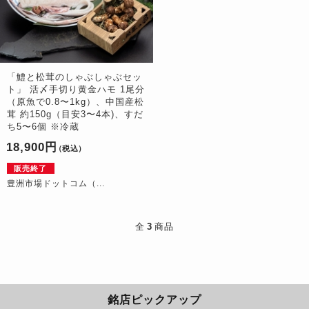
「鱧と松茸のしゃぶしゃぶセッ
ト」 活〆手切り黄金ハモ 1尾分
（原魚で0.8〜1kg）、中国産松
茸 約150g（目安3〜4本)、すだ
ち5〜6個 ※冷蔵
18,900円
（税込）
販売終了
豊洲市場ドットコム（...
全
3
商品
銘店ピックアップ