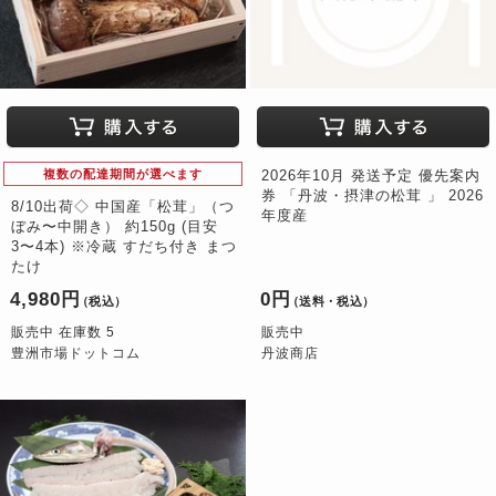
複数の配達期間が選べます
2026年10月 発送予定 優先案内
券 「丹波・摂津の松茸 」 2026
8/10出荷◇ 中国産「松茸」（つ
年度産
ぼみ〜中開き） 約150g (目安
3〜4本) ※冷蔵 すだち付き まつ
たけ
4,980円
0円
（税込）
（送料・税込）
販売中 在庫数 5
販売中
豊洲市場ドットコム
丹波商店