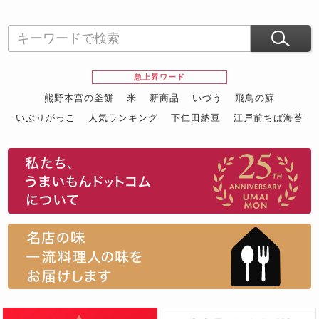
急上昇ワード
熊野本宮の釜餅
米
新商品
いづう
飛鳥の蘇
いぶりがっこ
人気ランキング
下仁田納豆
江戸前ちば海苔
スイーツ
ウニ
田舎庵の鰻
鮪
グルメギフトカタログ
名店の味