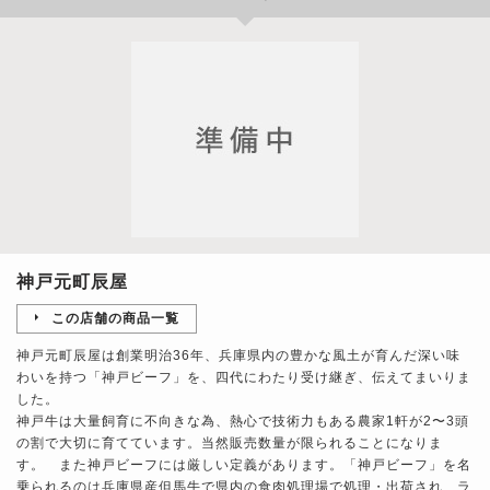
神戸元町辰屋
この店舗の商品一覧
神戸元町辰屋は創業明治36年、兵庫県内の豊かな風土が育んだ深い味
わいを持つ「神戸ビーフ」を、四代にわたり受け継ぎ、伝えてまいりま
した。
神戸牛は大量飼育に不向きな為、熱心で技術力もある農家1軒が2〜3頭
の割で大切に育てています。当然販売数量が限られることになりま
す。 また神戸ビーフには厳しい定義があります。「神戸ビーフ」を名
乗られるのは兵庫県産但馬牛で県内の食肉処理場で処理・出荷され、ラ