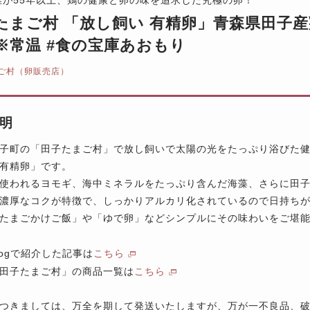
たまご村 「放し飼い 有精卵」青森県田子産鶏
※常温 #食の宝庫あおもり
ご村（卵販売店）
明
子町の「田子たまご村」で放し飼いで太陽の光をたっぷり浴びた
有精卵」です。
使われるヨモギ、海中ミネラルをたっぷり含んだ海藻、さらに田
濃厚なコクが特徴で、しっかりアルカリ化されているので日持ち
たまごかけご飯」や「ゆで卵」などシンプルにその味わいをご堪
logで紹介した記事は
こちら
田子たまご村」の商品一覧は
こちら
つきましては、万全を期して発送いたしますが、万が一不良品、