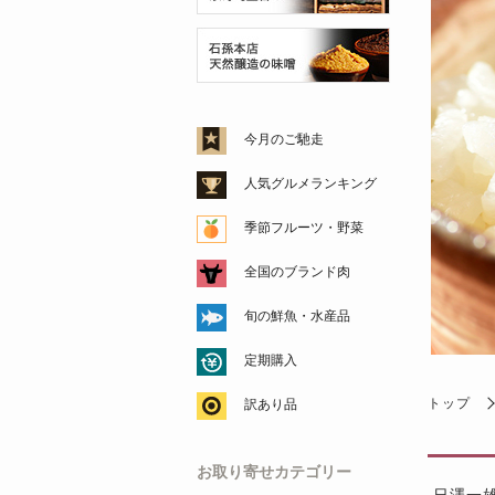
今月のご馳走
人気グルメランキング
季節フルーツ・野菜
全国のブランド肉
旬の鮮魚・水産品
定期購入
トップ
訳あり品
お取り寄せカテゴリー
日澤一