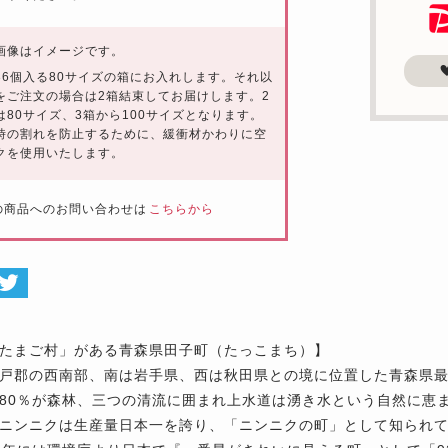
画像はイメージです。
36個入る80サイズの箱にお入れします。それ以
をご注文の場合は2箱結束してお届けします。2
は80サイズ、3箱から100サイズとなります。
時の割れを防止するために、緩衝材かわりに空
クを使用いたします。
の商品へのお問い合わせは
こちらから
たまご村」がある青森県田子町（たっこまち）】
戸郡の西南部、南は岩手県、西は秋田県との境に位置した青森県
80％が森林、三つの清流に囲まれ上水道は湧き水という自然に恵
ニンニクは生産量日本一を誇り、「ニンニクの町」として知られ