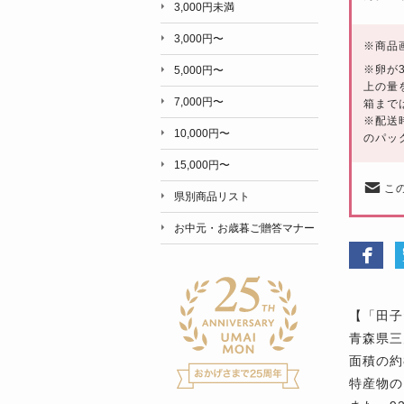
3,000円未満
3,000円〜
※
商品
※卵が
5,000円〜
上の量
7,000円〜
箱まで
※配送
10,000円〜
のパッ
15,000円〜
こ
県別商品リスト
お中元・お歳暮ご贈答マナー
【「田子
青森県三
面積の約
特産物の