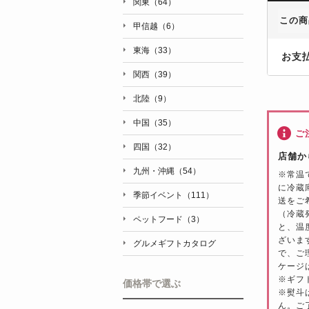
関東（64）
この商
甲信越（6）
東海（33）
お支
関西（39）
北陸（9）
中国（35）
ご
四国（32）
店舗か
九州・沖縄（54）
※常温
に冷蔵
季節イベント（111）
送をご
（冷蔵
ペットフード（3）
と、温
ざいま
グルメギフトカタログ
で、ご
ケージ
※ギフ
価格帯で選ぶ
※熨斗
ん。ご