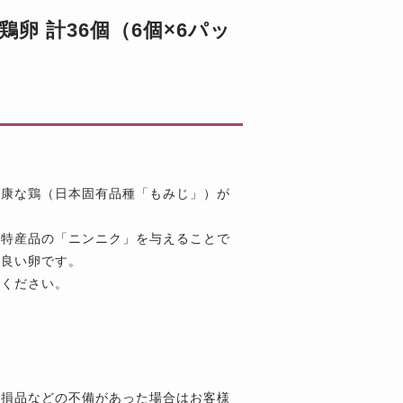
卵 計36個（6個×6パッ
健康な鶏（日本固有品種「もみじ」）が
子特産品の「ニンニク」を与えることで
が良い卵です。
能ください。
破損品などの不備があった場合はお客様