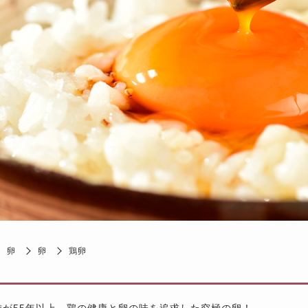
卵
卵
鶏卵
雄が55年以上、鶏の健康と卵の味を追求した究極の卵！