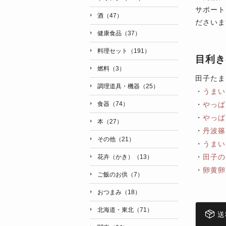
サポート
酒（47）
ださいま
健康食品（37）
料理セット（191）
目利き
燃料（3）
田子たま
調理道具・機器（25）
・
うまい
・
やっぱ
食器（74）
・
やっぱ
本（27）
・
丹波篠
その他（21）
・
うまい
・
田子の
花卉（かき）（13）
・
卵黄卵
ご飯のお供（7）
おつまみ（18）
北海道・東北（71）
送