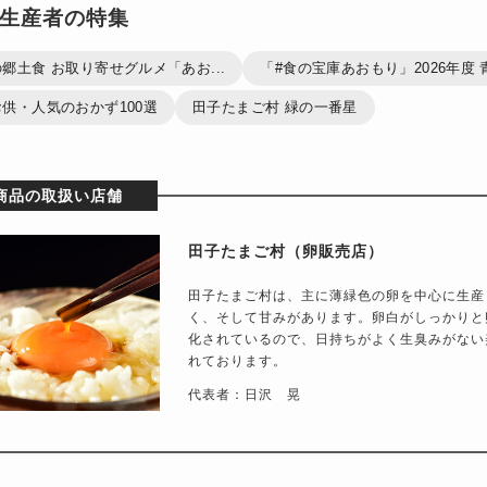
生産者の特集
郷土食 お取り寄せグルメ「あお...
「#食の宝庫あおもり」2026年度 青
供・人気のおかず100選
田子たまご村 緑の一番星
商品の取扱い店舗
田子たまご村（卵販売店）
田子たまご村は、主に薄緑色の卵を中心に生産
く、そして甘みがあります。卵白がしっかりと
化されているので、日持ちがよく生臭みがない
れております。
代表者：日沢 晃