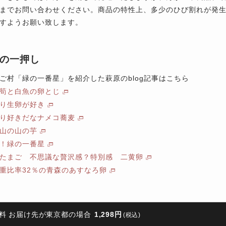
までお問い合わせください。商品の特性上、多少のひび割れが発
すようお願い致します。
の一押し
ご村「緑の一番星」を紹介した萩原のblog記事はこちら
筍と白魚の卵とじ
り生卵が好き
り好きだなナメコ蕎麦
山の山の芋
！緑の一番星
たまご 不思議な贅沢感？特別感 二黄卵
重比率32％の青森のあすなろ卵
料 お届け先が東京都の場合
1,298円
(税込)