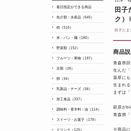
着日指定ができる商品
田子
魚介類・水産品（645）
ク）
肉（510）
田子たま
米・パン・麺（180）
野菜類（152）
商品説
フルーツ・果物（197）
青森県田
豆類（26）
生んだ「
薬草にも
卵（34）
生まれる
乳製品・チーズ（58）
まずは「
加工食品（337）
萩原がb
調味料・香辛料・油（114）
青森県「
スイーツ・お菓子（178）
※商品に
ドリンク（125）