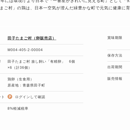
2年には環境庁より日本で『一番星がきれいに見える町』として「9
まご村」の鶏は、日本一空気が澄んだ緑豊かな町で元気に健康に
賞味期限
田子たまご村（卵販売店）
M004-405-2-00004
保存方法
容
田子たまご村 放し飼い「有精卵」 6個
出荷期間
×6（計36個）
販売情報
鶏卵（生食用）
原産地：青森県田子町
ント
ログインして確認
8%軽減税率