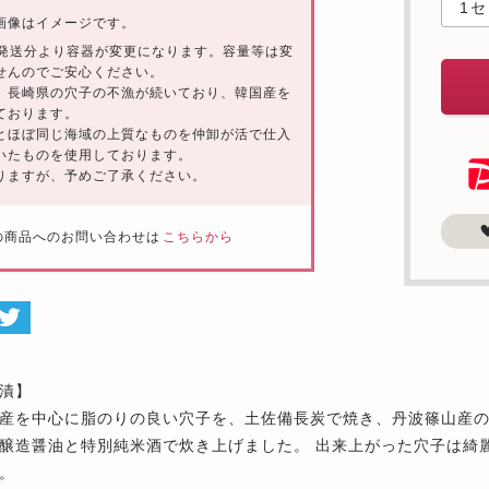
画像はイメージです。
23発送分より容器が変更になります。容量等は変
せんのでご安心ください。
、長崎県の穴子の不漁が続いており、韓国産を
ております。
とほぼ同じ海域の上質なものを仲卸が活で仕入
いたものを使用しております。
りますが、予めご了承ください。
の商品へのお問い合わせは
こちらから
漬】
産を中心に脂のりの良い穴子を、土佐備長炭で焼き、丹波篠山産
醸造醤油と特別純米酒で炊き上げました。 出来上がった穴子は綺
。