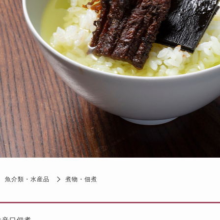
魚介類・水産品
煮物・佃煮
け辛口佃煮