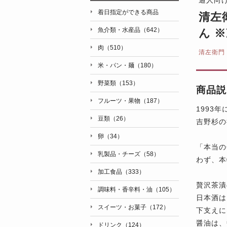
着日指定ができる商品
清左
魚介類・水産品（642）
ん 
肉（510）
清左衛門
米・パン・麺（180）
野菜類（153）
商品説
フルーツ・果物（187）
1993
豆類（26）
吉野杉の
卵（34）
「本当の
乳製品・チーズ（58）
わず、本
加工食品（333）
贅沢茶漬
調味料・香辛料・油（105）
日本酒は
スイーツ・お菓子（172）
下支えに
醤油は、
ドリンク（124）