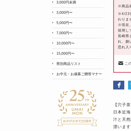
3,000円未満
※
商品
3,000円〜
※4/
わりま
5,000円〜
※現在
採用し
7,000円〜
長崎県
れ、捌
10,000円〜
恐れ入
15,000円〜
こ
県別商品リスト
お中元・お歳暮ご贈答マナー
【穴子茶
日本近海
汁と天然
漂います