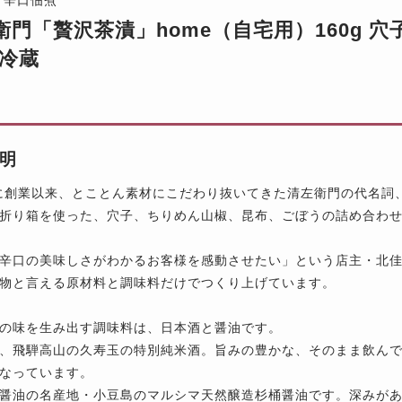
衛門「贅沢茶漬」home（自宅用）160g 
※冷蔵
明
年に創業以来、とことん素材にこだわり抜いてきた清左衛門の代名詞
折り箱を使った、穴子、ちりめん山椒、昆布、ごぼうの詰め合わ
辛口の美味しさがわかるお客様を感動させたい」という店主・北
物と言える原材料と調味料だけでつくり上げています。
の味を生み出す調味料は、日本酒と醤油です。
、飛騨高山の久寿玉の特別純米酒。旨みの豊かな、そのまま飲ん
なっています。
醤油の名産地・小豆島のマルシマ天然醸造杉桶醤油です。深みが