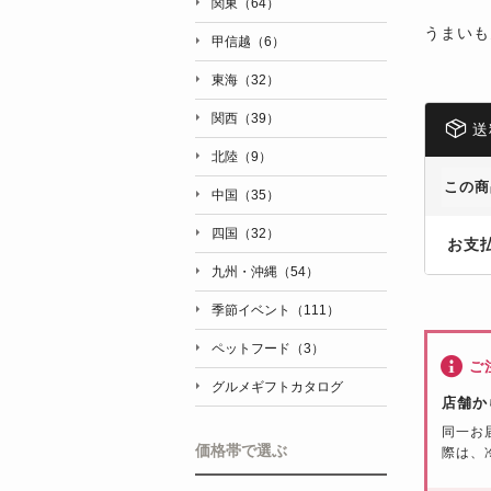
関東（64）
うまいも
甲信越（6）
東海（32）
関西（39）
送
北陸（9）
この商
中国（35）
四国（32）
お支
九州・沖縄（54）
季節イベント（111）
ペットフード（3）
ご
グルメギフトカタログ
店舗か
同一お
価格帯で選ぶ
際は、