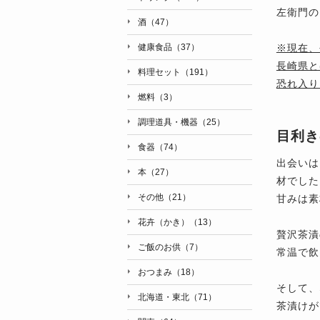
左衛門の
酒（47）
※現在、
健康食品（37）
長崎県と
料理セット（191）
恐れ入り
燃料（3）
調理道具・機器（25）
目利き
食器（74）
出会いは
本（27）
材でした
その他（21）
甘みは素
花卉（かき）（13）
贅沢茶漬
ご飯のお供（7）
常温で飲
おつまみ（18）
そして、
北海道・東北（71）
茶漬けが