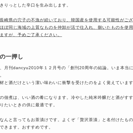
きりっとした辛口を生み出します。
長崎県の穴子の不漁が続いており、韓国産を使用する可能性がご
ほぼ同じ海域の上質なものを仲卸が活で仕入れ、捌いたものを使
ますが、予めご了承ください。
の一押し
、月刊dancyu2010年１２月号の「創刊20周年の結論。いま本
。
材と酒だけという潔い味わいに衝撃を受けたのをよく覚えていま
の佃煮は、いい酒の肴になります。冷やした純米吟醸だと酒がす
りたいときの供に最適です。
なんと言ってもお茶漬けです。よくぞ「贅沢茶漬」と名付けたも
できます。おすすめです。