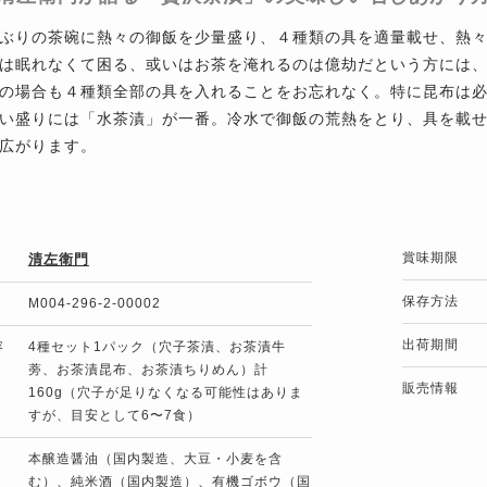
ぶりの茶碗に熱々の御飯を少量盛り、４種類の具を適量載せ、熱
は眠れなくて困る、或いはお茶を淹れるのは億劫だという方には
の場合も４種類全部の具を入れることをお忘れなく。特に昆布は
い盛りには「水茶漬」が一番。冷水で御飯の荒熱をとり、具を載
広がります。
賞味期限
清左衛門
保存方法
M004-296-2-00002
出荷期間
容
4種セット1パック（穴子茶漬、お茶漬牛
蒡、お茶漬昆布、お茶漬ちりめん）計
販売情報
160g（穴子が足りなくなる可能性はありま
すが、目安として6〜7食）
本醸造醤油（国内製造、大豆・小麦を含
む）、純米酒（国内製造）、有機ゴボウ（国