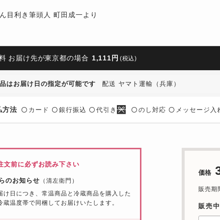
ん目利き筆頭人 町田成一より
料 お届け先が東京都の場合
1,111円
(税込)
品はお届け日の指定が可能です
配送 ヤマト運輸（兵庫）
払方法
カード
銀行振込
代引き
のし対応
メッセージ入
〇
〇
〇
〇
〇
注文前に必ずお読み下さい
価格
らのお知らせ
（清左衛門）
販売期間：
届け日につき、常温商品と冷蔵商品を購入した
冷蔵温度帯で同梱してお届けいたします。
販売