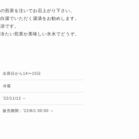
々の煎茶を注いでお召上がり下さい。
、白湯でいただく湯漬をお勧めします。
必須です。
せ冷たい煎茶か美味しい氷水でどうぞ。
出荷日から14〜15日
冷蔵
'22/11/12 ～
販売期間：'22/8/1 00:00 ～