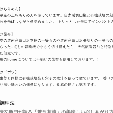
けちりめん】
県産の上乾ちりめんを使っています。自家製実山椒と有機栽培の
分を飛ばしながら煮詰めました。 キリっとした辛口でインパクト
け昆布】
堂の道南産白口浜本揃の一等ものや道南産白口浜長切りの一等もの
らった1点もの裁断機で小さく切り揃えたら、天然醸造醤油と特別
た佃煮です。
用のhomeについては不揃いの昆布も使用しております。）
けゴボウ】
生姜と同様に有機栽培品と穴子の煮汁を使って煮ています。 香り
り深い味わいの佃煮になります。食感の良さも魅力です。
調理法
清左衛門が語る「贅沢茶漬」の美味しい召しあがり