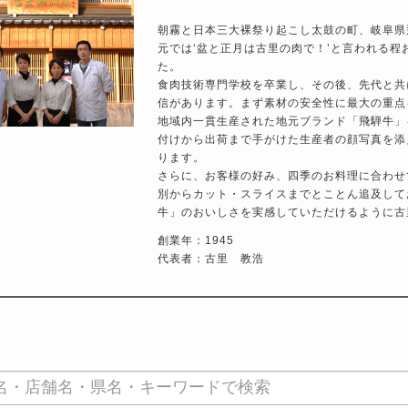
朝霧と日本三大裸祭り起こし太鼓の町、岐阜県
元では‘盆と正月は古里の肉で！’と言われる
た。
食肉技術専門学校を卒業し、その後、先代と共
信があります。まず素材の安全性に最大の重点
地域内一貫生産された地元ブランド「
飛騨牛」
付けから出荷まで手がけた生産者の顔写真を添
ります。
さらに、お客様の好み、四季のお料理に合わせ
別からカット・スライスまでとことん追及して
牛」のおいしさを実感していただけるように古
創業年：1945
代表者：古里 教浩