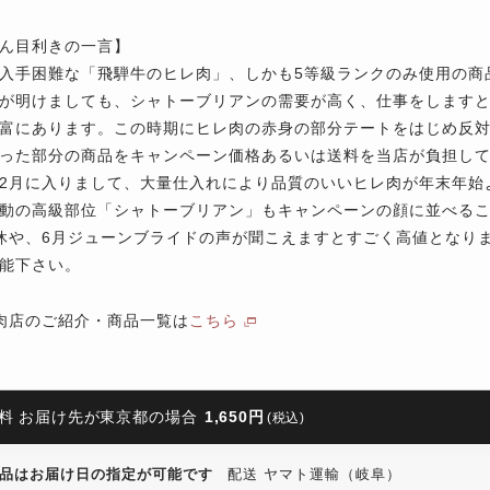
ん目利きの一言】
入手困難な「飛騨牛のヒレ肉」、しかも5等級ランクのみ使用の商
が明けましても、シャトーブリアンの需要が高く、仕事をします
富にあります。この時期にヒレ肉の赤身の部分テートをはじめ反
った部分の商品をキャンペーン価格あるいは送料を当店が負担し
2月に入りまして、大量仕入れにより品質のいいヒレ肉が年末年始
動の高級部位「シャトーブリアン」もキャンペーンの顔に並べる
休や、6月ジューンブライドの声が聞こえますとすごく高値となり
能下さい。
肉店のご紹介・商品一覧は
こちら
料 お届け先が東京都の場合
1,650円
(税込)
品はお届け日の指定が可能です
配送 ヤマト運輸（岐阜）