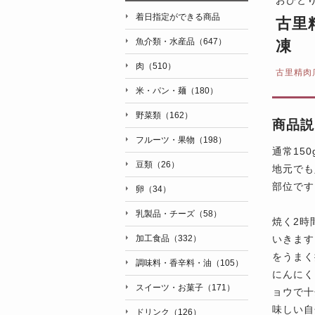
着日指定ができる商品
古里
魚介類・水産品（647）
凍
肉（510）
古里精肉
米・パン・麺（180）
野菜類（162）
商品説
フルーツ・果物（198）
通常15
豆類（26）
地元でも
部位です
卵（34）
乳製品・チーズ（58）
焼く2時
いきます
加工食品（332）
をうまく
調味料・香辛料・油（105）
にんにく
スイーツ・お菓子（171）
ョウで十
味しい自
ドリンク（126）