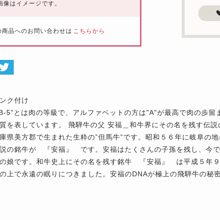
画像はイメージです。
の商品へのお問い合わせは
こちらから
ンク付け
"、"B-5"とは肉の等級で、アルファベットの方は"A"が最高で肉の歩
質を表しています。 飛騨牛の父 安福＿和牛界にその名を残す伝説
庫県美方郡で生まれた生粋の”但馬牛”です。昭和５６年に岐阜の
説の銘牛が 『安福』 です。安福はたくさんの子孫を残し、今
の娘です。和牛史上にその名を残す銘牛 『安福』 は平成５年
の上で永遠の眠りにつきました。安福のDNAが極上の飛騨牛の秘