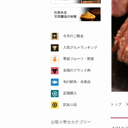
今月のご馳走
人気グルメランキング
季節フルーツ・野菜
全国のブランド肉
旬の鮮魚・水産品
定期購入
トップ
訳あり品
お取り寄せカテゴリー
おひと