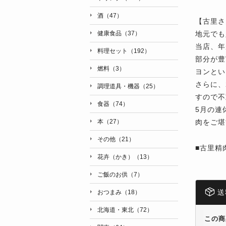
酒（47）
【古里さ
地元でも
健康食品（37）
当店、年
料理セット（192）
部分が豊
燃料（3）
ヨンとい
さらに、
調理道具・機器（25）
すので不
食器（74）
5月の連
肉をご堪
本（27）
その他（21）
■古里精
花卉（かき）（13）
ご飯のお供（7）
送
おつまみ（18）
北海道・東北（72）
この商