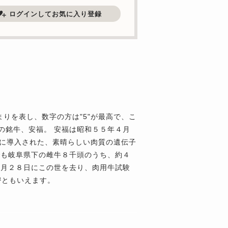
ログインしてお気に入り登録
留まりを表し、数字の方は"5"が最高で、こ
の銘牛、安福。 安福は昭和５５年４月
地に導入された、素晴らしい肉質の遺伝子
でも岐阜県下の雌牛８千頭のうち、約４
９月２８日にこの世を去り、肉用牛試験
密ともいえます。