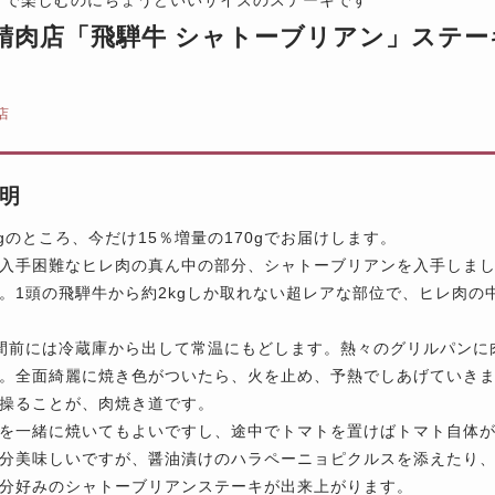
精肉店「飛騨牛 シャトーブリアン」ステーキ用
店
明
0gのところ、今だけ15％増量の170gでお届けします。
入手困難なヒレ肉の真ん中の部分、シャトーブリアンを入手しま
。1頭の飛騨牛から約2kgしか取れない超レアな部位で、ヒレ肉の
間前には冷蔵庫から出して常温にもどします。熱々のグリルパンに
。全面綺麗に焼き色がついたら、火を止め、予熱でしあげていき
操ることが、肉焼き道です。
を一緒に焼いてもよいですし、途中でトマトを置けばトマト自体
分美味しいですが、醤油漬けのハラペーニョピクルスを添えたり
分好みのシャトーブリアンステーキが出来上がります。