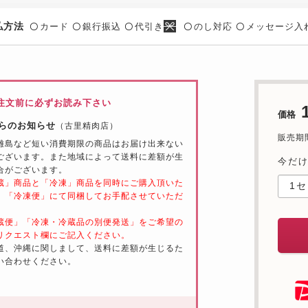
払方法
カード
銀行振込
代引き
のし対応
メッセージ入
〇
〇
〇
〇
〇
注文前に必ずお読み下さい
価格
らのお知らせ
（古里精肉店）
販売期間：
離島など短い消費期限の商品はお届け出来ない
ございます。また地域によって送料に差額が生
今だけ
合がございます。
蔵」商品と「冷凍」商品を同時にご購入頂いた
、「冷凍便」にて同梱してお手配させていただ
。
蔵便」「冷凍・冷蔵品の別便発送」をご希望の
リクエスト欄にご記入ください。
道、沖縄に関しまして、送料に差額が生じるた
い合わせください。