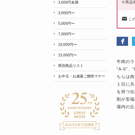
※
商品
3,000円未満
3,000円〜
こ
5,000円〜
7,000円〜
10,000円〜
15,000円〜
牛肉のラ
県別商品リスト
"A-5
ちらは肉
お中元・お歳暮ご贈答マナー
１日に兵
を持つ伝
割が安福
場内の丘