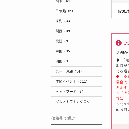
関東（64）
お支
甲信越（6）
東海（33）
関西（39）
北陸（9）
ご
中国（35）
店舗か
◆一部
四国（31）
地域が
じる場
九州・沖縄（54）
◆「冷
季節イベント（111）
場合は
きます
ペットフード（3）
※「冷
方は、
グルメギフトカタログ
※北海
めお問
価格帯で選ぶ