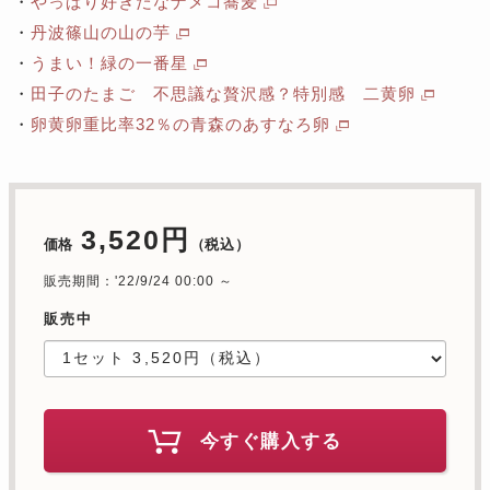
・
やっぱり好きだなナメコ蕎麦
・
丹波篠山の山の芋
・
うまい！緑の一番星
・
田子のたまご 不思議な贅沢感？特別感 二黄卵
・
卵黄卵重比率32％の青森のあすなろ卵
3,520円
価格
（税込）
販売期間：'22/9/24 00:00 ～
販売中
今すぐ購入する