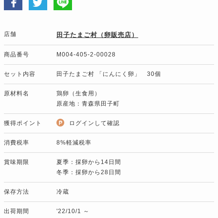
店舗
田子たまご村（卵販売店）
商品番号
M004-405-2-00028
セット内容
田子たまご村 「にんにく卵」 30個
原材料名
鶏卵（生食用）
原産地：青森県田子町
獲得ポイント
ログインして確認
消費税率
8%軽減税率
賞味期限
夏季：採卵から14日間
冬季：採卵から28日間
保存方法
冷蔵
出荷期間
'22/10/1 ～