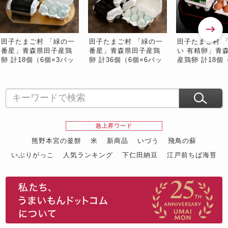
田子たまご村 「緑の一
田子たまご村 「緑の一
田子たまご村 
番星」青森県田子産鶏
番星」青森県田子産鶏
い 有精卵」青
卵 計18個（6個×3パッ
卵 計36個（6個×6パッ
産鶏卵 計18個（
ク）※常温 #食の宝庫あ
ク）※常温 #食の宝庫あ
パック）※常温
おもり
おもり
庫あおもり
急上昇ワード
熊野本宮の釜餅
米
新商品
いづう
飛鳥の蘇
いぶりがっこ
人気ランキング
下仁田納豆
江戸前ちば海苔
スイーツ
ウニ
田舎庵の鰻
鮪
グルメギフトカタログ
名店の味