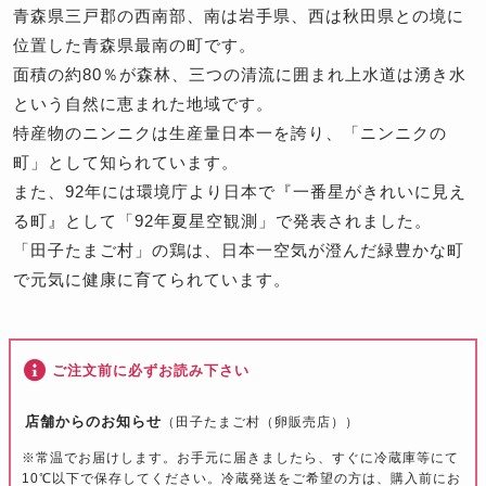
青森県三戸郡の西南部、南は岩手県、西は秋田県との境に
位置した青森県最南の町です。
面積の約80％が森林、三つの清流に囲まれ上水道は湧き水
という自然に恵まれた地域です。
特産物のニンニクは生産量日本一を誇り、「ニンニクの
町」として知られています。
また、92年には環境庁より日本で『一番星がきれいに見え
る町』として「92年夏星空観測」で発表されました。
「田子たまご村」の鶏は、日本一空気が澄んだ緑豊かな町
で元気に健康に育てられています。
ご注文前に必ずお読み下さい
店舗からのお知らせ
（田子たまご村（卵販売店））
※常温でお届けします。お手元に届きましたら、すぐに冷蔵庫等にて
10℃以下で保存してください。冷蔵発送をご希望の方は、購入前にお