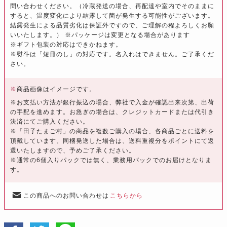
問い合わせください。（冷蔵発送の場合、再配達や室内でそのままに
すると、温度変化により結露して菌が発生する可能性がございます。
結露発生による品質劣化は保証外ですので、ご理解の程よろしくお願
いいたします。） ※パッケージは変更となる場合があります
※ギフト包装の対応はできかねます。
※熨斗は「短冊のし」の対応です。名入れはできません。ご了承くだ
さい。
※
商品画像はイメージです。
※お支払い方法が銀行振込の場合、弊社で入金が確認出来次第、出荷
の手配を進めます。お急ぎの場合は、クレジットカードまたは代引き
決済にてご購入ください。
※「田子たまご村」の商品を複数ご購入の場合、各商品ごとに送料を
頂戴しています。同梱発送した場合は、送料重複分をポイントにて返
還いたしますので、予めご了承ください。
※通常の6個入りパックでは無く、業務用パックでのお届けとなりま
す。
この商品へのお問い合わせは
こちらから