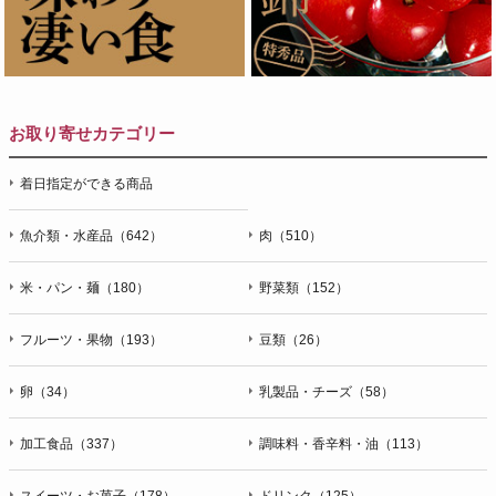
お取り寄せカテゴリー
着日指定ができる商品
魚介類・水産品（642）
肉（510）
米・パン・麺（180）
野菜類（152）
フルーツ・果物（193）
豆類（26）
卵（34）
乳製品・チーズ（58）
加工食品（337）
調味料・香辛料・油（113）
スイーツ・お菓子（178）
ドリンク（125）