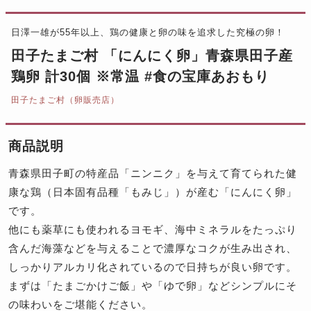
日澤一雄が55年以上、鶏の健康と卵の味を追求した究極の卵！
田子たまご村 「にんにく卵」青森県田子産
鶏卵 計30個 ※常温 #食の宝庫あおもり
田子たまご村（卵販売店）
商品説明
青森県田子町の特産品「ニンニク」を与えて育てられた健
康な鶏（日本固有品種「もみじ」）が産む「にんにく卵」
です。
他にも薬草にも使われるヨモギ、海中ミネラルをたっぷり
含んだ海藻などを与えることで濃厚なコクが生み出され、
しっかりアルカリ化されているので日持ちが良い卵です。
まずは「たまごかけご飯」や「ゆで卵」などシンプルにそ
の味わいをご堪能ください。