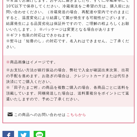
※常温でお届けします。お手元に届きましたら、すぐに冷蔵庫等にて
10℃以下で保存してください。冷蔵発送をご希望の方は、購入前にお
問い合わせください。（冷蔵発送の場合、再配達や室内でそのままに
すると、温度変化により結露して菌が発生する可能性がございます。
結露発生による品質劣化は保証外ですので、ご理解の程よろしくお願
いいたします。） ※パッケージは変更となる場合があります
※ギフト包装の対応はできかねます。
※熨斗は「短冊のし」の対応です。名入れはできません。ご了承くだ
さい。
※
商品画像はイメージです。
※お支払い方法が銀行振込の場合、弊社で入金が確認出来次第、出荷
の手配を進めます。お急ぎの場合は、クレジットカードまたは代引き
決済にてご購入ください。
※「田子たまご村」の商品を複数ご購入の場合、各商品ごとに送料を
頂戴しています。同梱発送した場合は、送料重複分をポイントにて返
還いたしますので、予めご了承ください。
この商品へのお問い合わせは
こちらから