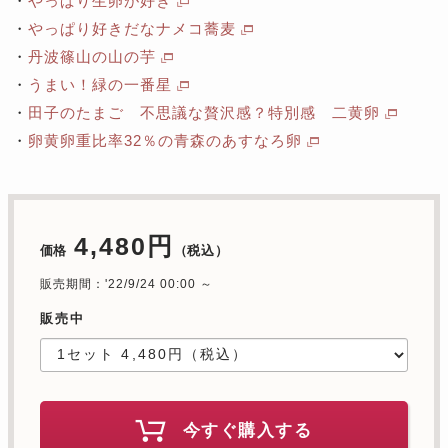
・
やっぱり生卵が好き
・
やっぱり好きだなナメコ蕎麦
・
丹波篠山の山の芋
・
うまい！緑の一番星
・
田子のたまご 不思議な贅沢感？特別感 二黄卵
・
卵黄卵重比率32％の青森のあすなろ卵
4,480円
価格
（税込）
販売期間：'22/9/24 00:00 ～
販売中
今すぐ購入する