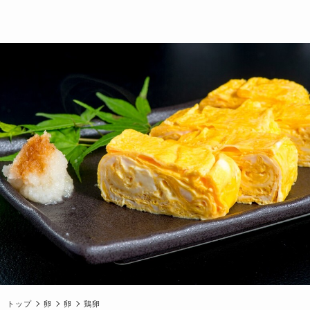
トップ
卵
卵
鶏卵