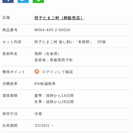
店舗
田子たまご村（卵販売店）
商品番号
M004-405-2-00030
セット内容
田子たまご村 放し飼い「有精卵」 30個
原材料名
鶏卵（生食用）
原産地：青森県田子町
獲得ポイント
ログインして確認
消費税率
8%軽減税率
賞味期限
夏季：採卵から14日間
冬季：採卵から28日間
保存方法
冷蔵
出荷期間
'22/10/1 ～