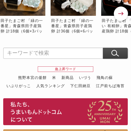
田子たまご村 「緑の一
田子たまご村 「緑の一
田子たまご村 
番星」青森県田子産鶏
番星」青森県田子産鶏
い 有精卵」青
卵 計18個（6個×3パッ
卵 計36個（6個×6パッ
産鶏卵 計18個（
ク）※常温 #食の宝庫あ
ク）※常温 #食の宝庫あ
パック）※常温
おもり
おもり
庫あおもり
急上昇ワード
熊野本宮の釜餅
米
新商品
いづう
飛鳥の蘇
いぶりがっこ
人気ランキング
下仁田納豆
江戸前ちば海苔
スイーツ
ウニ
田舎庵の鰻
鮪
グルメギフトカタログ
名店の味