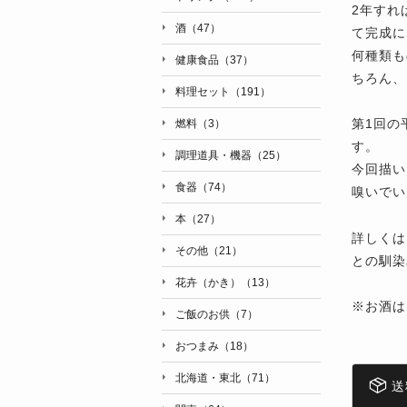
2年すれ
酒（47）
て完成に
何種類も
健康食品（37）
ちろん、
料理セット（191）
第1回の
燃料（3）
す。
調理道具・機器（25）
今回描い
食器（74）
嗅いでい
本（27）
詳しくは
その他（21）
との馴染
花卉（かき）（13）
※お酒は
ご飯のお供（7）
おつまみ（18）
北海道・東北（71）
送