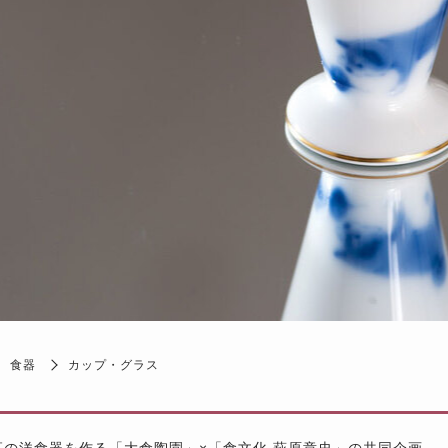
食器
カップ・グラス
高の洋食器を作る「大倉陶園」×「食文化 萩原章史」の共同企画