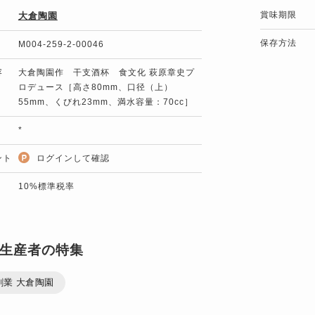
賞味期限
大倉陶園
保存方法
M004-259-2-00046
容
大倉陶園作 干支酒杯 食文化 萩原章史プ
ロデュース［高さ80mm、口径（上）
55mm、くびれ23mm、満水容量：70cc］
*
ント
ログインして確認
10%標準税率
生産者の特集
年創業 大倉陶園