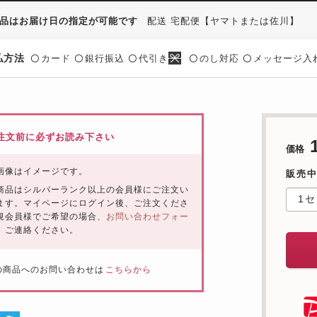
品はお届け日の指定が可能です
配送 宅配便【ヤマトまたは佐川】
払方法
カード
銀行振込
代引き
のし対応
メッセージ入
〇
〇
〇
〇
〇
注文前に必ずお読み下さい
価格
画像はイメージです。
販売中
商品はシルバーランク以上の会員様にご注文い
ます。マイページにログイン後、ご注文くださ
規会員様でご希望の場合、
お問い合わせフォー
、ご連絡ください。
の商品へのお問い合わせは
こちらから