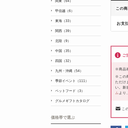
関東（64）
この商
甲信越（6）
東海（33）
お支
関西（39）
北陸（9）
中国（35）
ご
四国（32）
※
商品
九州・沖縄（54）
※この
季節イベント（111）
ただけ
い。新
ペットフード（3）
ム
より
グルメギフトカタログ
こ
価格帯で選ぶ