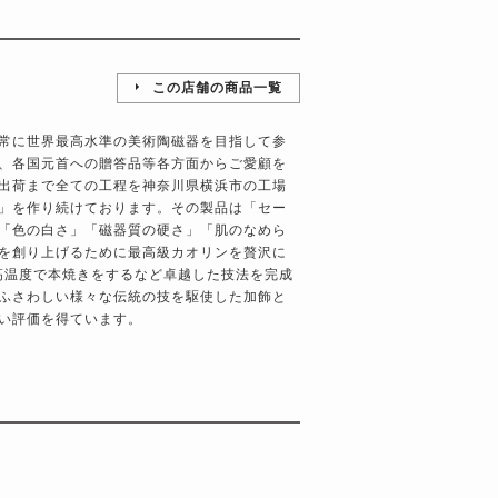
この店舗の商品一覧
常に世界最高水準の美術陶磁器を目指して参
、各国元首への贈答品等各方面からご愛顧を
出荷まで全ての工程を神奈川県横浜市の工場
」を作り続けております。その製品は「セー
「色の白さ」「磁器質の硬さ」「肌のなめら
を創り上げるために最高級カオリンを贅沢に
の高温度で本焼きをするなど卓越した技法を完成
ふさわしい様々な伝統の技を駆使した加飾と
い評価を得ています。