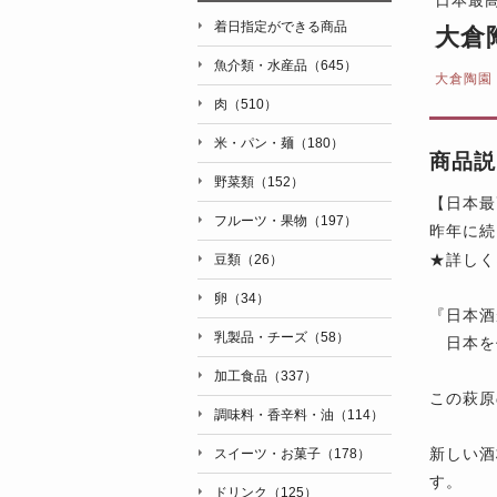
着日指定ができる商品
大倉
魚介類・水産品（645）
大倉陶園
肉（510）
米・パン・麺（180）
商品説
野菜類（152）
【日本最
フルーツ・果物（197）
昨年に続
★詳しく
豆類（26）
卵（34）
『日本酒
乳製品・チーズ（58）
日本を
加工食品（337）
この萩原
調味料・香辛料・油（114）
新しい酒
スイーツ・お菓子（178）
す。
ドリンク（125）