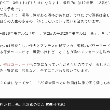
ばペア、3年すればトリオになります。最終的には12年後、12客
なる予定です。
の美しくて、洒落っ気がある酒杯があれば、それだけで酒宴は楽
自分の人生の歩みの一部にしたいという思いも込めています。
平成28年モデルは「申」。第2回の平成29年モデルは「酉」。そし
たのは可愛らしい仔犬とアンデスの秘宝マカ。究極のパワーフー
る仔犬のコンビは、可愛いけれど、とても力強いメッセージを込
、
特設コーナー
もご覧になっていただきたいのですが、美しさ
み・安定感・容量など、全てにこだわり抜いています。
２０歳になってから…「20歳未満の方の飲酒は法律で固く禁じら
料 お届け先が東京都の場合
858円
(税込)