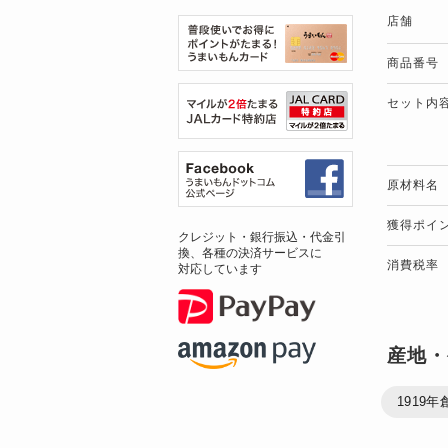
店舗
商品番号
セット内
原材料名
獲得ポイ
クレジット・銀行振込・代金引
換、各種の決済サービスに
消費税率
対応しています
産地・
1919