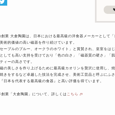
年の創業 大倉陶園は、日本における最高級の洋食器メーカーとして
美術的価値の高い磁器を作り続けています。
セーブルのブルー、オークラのホワイト」と賞賛され、皇室をは
としても高い支持を受けており「色の白さ」「磁器質の硬さ」「
ティーの高さです。
磁の美しさを作り上げるために最高級カオリンを贅沢に使用し、焼成
焼きをするなど卓越した技法を完成させ、美術工芸品と呼ぶにふ
『日本を代表する最高級の食器』と高い評価を得ています。
9年創業「大倉陶園」について、詳しくは
こちら