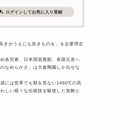
ログインしてお気に入り登録
「良きがうえにも良きものを」を企業理念
じめ各宮家、日本国迎賓館、各国元首へ
肌のなめらかさ」は大倉陶園しか出せな
には世界でも類を見ない1460℃の高
さわしい様々な伝統技を駆使した加飾と