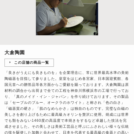
大倉陶園
この店舗の商品一覧
「良きがうえにも良きものを」を企業理念に、常に世界最高水準の美術
陶磁器を目指して参りました。皇室をはじめ各宮家、日本国迎賓館、各
国元首への贈答品等各方面からご愛顧を賜っております。大倉陶園は原
材料の調合から出荷まで全ての工程を神奈川県横浜市の工場で行ってお
り、「真のメイド・イン・ジャパン」を作り続けております。その製品
は「セーブルのブルー、オークラのホワイト」と称され「色の白さ」
「磁器質の硬さ」「肌のなめらかさ」は独自のものです。完璧な白磁の
美しさを創り上げるために最高級カオリンを贅沢に使用。焼成には世界
でも類をみない1460度の高温度で本焼きをするなど卓越した技法を完
成させました。その美しさは美術工芸品と呼ぶにふさわしい様々な伝統
の技を駆使した加飾と合わせて、日本を代表する最高級の食器との高い