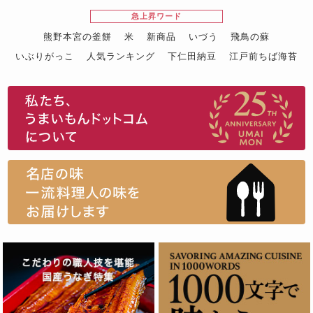
急上昇ワード
熊野本宮の釜餅
米
新商品
いづう
飛鳥の蘇
いぶりがっこ
人気ランキング
下仁田納豆
江戸前ちば海苔
スイーツ
ウニ
田舎庵の鰻
鮪
グルメギフトカタログ
名店の味