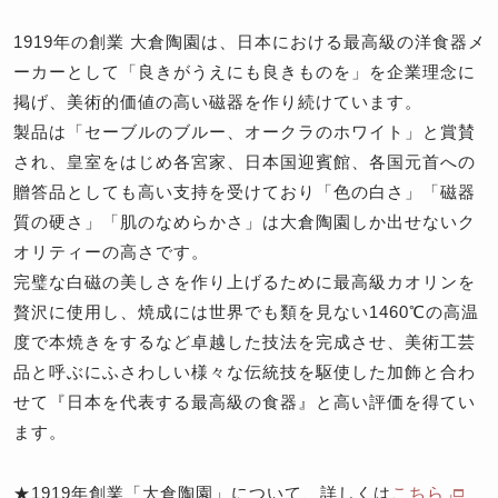
1919年の創業 大倉陶園は、日本における最高級の洋食器メ
ーカーとして「良きがうえにも良きものを」を企業理念に
掲げ、美術的価値の高い磁器を作り続けています。
製品は「セーブルのブルー、オークラのホワイト」と賞賛
され、皇室をはじめ各宮家、日本国迎賓館、各国元首への
贈答品としても高い支持を受けており「色の白さ」「磁器
質の硬さ」「肌のなめらかさ」は大倉陶園しか出せないク
オリティーの高さです。
完璧な白磁の美しさを作り上げるために最高級カオリンを
贅沢に使用し、焼成には世界でも類を見ない1460℃の高温
度で本焼きをするなど卓越した技法を完成させ、美術工芸
品と呼ぶにふさわしい様々な伝統技を駆使した加飾と合わ
せて『日本を代表する最高級の食器』と高い評価を得てい
ます。
★1919年創業「大倉陶園」について、詳しくは
こちら