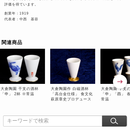
評価を得ています。
創業年：1919
代表者：中西 基容
関連商品
大倉陶園 干支の酒杯
大倉陶園作 白磁酒杯
大倉陶園 干支
「申」 2杯 ※常温
「高台金仕様」 食文化
「申」「酉」 各
萩原章史プロデュース
常温