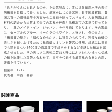
「良きがうえにも良きものを」を企業理念に、常に世界最高水準の美術
陶磁器を目指して参りました。皇室をはじめ各宮家、日本国迎賓館、各
国元首への贈答品等各方面からご愛顧を賜っております。大倉陶園は原
材料の調合から出荷まで全ての工程を神奈川県横浜市の工場で行ってお
り、「真のメイド・イン・ジャパン」を作り続けております。その製品
は「セーブルのブルー、オークラのホワイト」と称され「色の白さ」
「磁器質の硬さ」「肌のなめらかさ」は独自のものです。完璧な白磁の
美しさを創り上げるために最高級カオリンを贅沢に使用。焼成には世界
でも類をみない1460度の高温度で本焼きをするなど卓越した技法を完
成させました。その美しさは美術工芸品と呼ぶにふさわしい様々な伝統
の技を駆使した加飾と合わせて、日本を代表する最高級の食器との高い
評価を得ています。
創業年：1919
代表者：中西 基容
関連商品