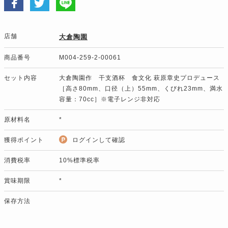
店舗
大倉陶園
商品番号
M004-259-2-00061
セット内容
大倉陶園作 干支酒杯 食文化 萩原章史プロデュース
［高さ80mm、口径（上）55mm、くびれ23mm、満水
容量：70cc］※電子レンジ非対応
原材料名
*
獲得ポイント
ログインして確認
消費税率
10%標準税率
賞味期限
*
保存方法