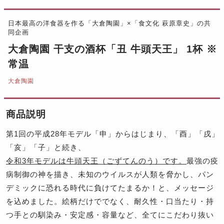
日本最高の洋食器を作る「大倉陶園」×「食文化 萩原章史」の共
同企画
大倉陶園 干支の酒杯「丑 牛頭天王」 1杯 ※
常温
大倉陶園
商品説明
第1回の平成28年モデル「申」からはじまり、「酉」「戌」
「亥」「子」と続き、
令和3年モデルは牛頭天王（ごずてんのう）です。
最強の疫
病制御の神を描き、未知のウイルスが人類を脅かし、パン
デミックに恐れる時代に負けてたまるか！と、メッセージ
を込めました。絵柄だけででなく、耐久性・口当たり・持
つ手との馴染み・安定感・容量など、全てにこだわり抜い