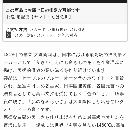
この商品はお届け日の指定が可能です
配送 宅配便【ヤマトまたは佐川】
カード
銀行振込
代引き
お支払方法
〇
〇
〇
のし対応
メッセージ入れ対応
〇
〇
1919年の創業 大倉陶園は、日本における最高級の洋食器メ
ーカーとして「良きがうえにも良きものを」を企業理念に
掲げ、美術的価値の高い磁器を作り続けています。
製品は「セーブルのブルー、オークラのホワイト」と賞賛
され、皇室をはじめ各宮家、日本国迎賓館、各国元首への
贈答品としても高い支持を受けており「色の白さ」「磁器
質の硬さ」「肌のなめらかさ」は大倉陶園しか出せないク
オリティーの高さです。
完璧な白磁の美しさを作り上げるために最高級カオリンを
贅沢に使用し、焼成には世界でも類を見ない1460℃の高温