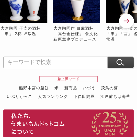
大倉陶園 干支の酒杯
大倉陶園作 白磁酒杯
大倉陶園 干支
「申」 2杯 ※常温
「高台金仕様」 食文化
「申」「酉」 各
萩原章史プロデュース
常温
急上昇ワード
熊野本宮の釜餅
米
新商品
いづう
飛鳥の蘇
いぶりがっこ
人気ランキング
下仁田納豆
江戸前ちば海苔
スイーツ
ウニ
田舎庵の鰻
鮪
グルメギフトカタログ
名店の味