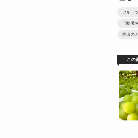
フルー
「酷暑
岡山の
この