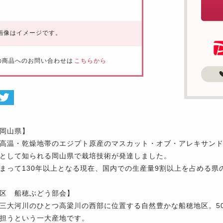
画像はイメージです。
の商品へのお問い合わせは
こちらから
岡山県】
高温・乾燥地帯のエジプト原産のマスカット・オブ・アレキサン
として知られる岡山県で栽培技術が発達しました。
まって130年以上となる現在、国内での生産量9割以上を占める県
区 船穂ぶどう部会】
三大河川のひとつ高梁川の西部に位置する自然豊かな船穂地区。5
担うという一大産地です。