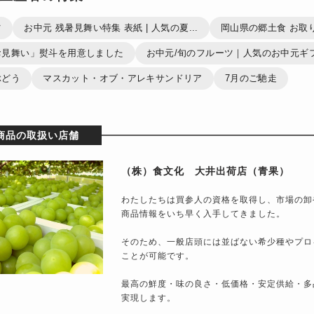
ツ
お中元 残暑見舞い特集 表紙 | 人気の夏...
岡山県の郷土食 お取り
お見舞い」熨斗を用意しました
お中元/旬のフルーツ｜人気のお中元ギフ.
ぶどう
マスカット・オブ・アレキサンドリア
7月のご馳走
商品の取扱い店舗
（株）食文化 大井出荷店（青果）
わたしたちは買参人の資格を取得し、市場の卸
商品情報をいち早く入手してきました。
そのため、一般店頭には並ばない希少種やプロ
ことが可能です。
最高の鮮度・味の良さ・低価格・安定供給・多
実現します。