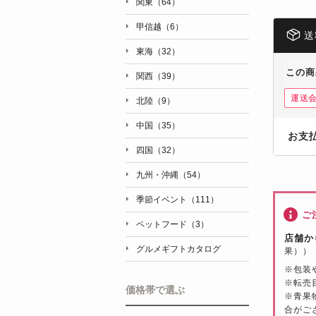
関東（64）
甲信越（6）
送
東海（32）
この商
関西（39）
運送
北陸（9）
中国（35）
お支
四国（32）
九州・沖縄（54）
季節イベント（111）
ご
ペットフード（3）
店舗か
グルメギフトカタログ
果））
※包装
※転売
価格帯で選ぶ
※青果
合がご