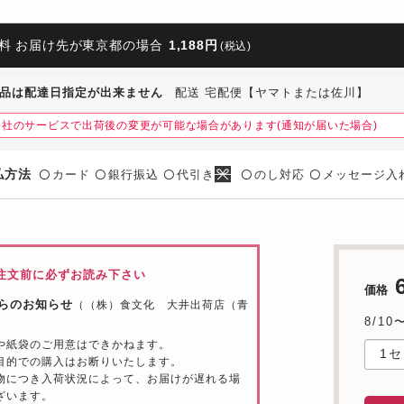
料 お届け先が東京都の場合
1,188円
(税込)
品は配達日指定が出来ません
配送 宅配便【ヤマトまたは佐川】
会社のサービスで出荷後の変更が可能な場合があります(通知が届いた場合)
払方法
カード
銀行振込
代引き
のし対応
メッセージ入
〇
〇
〇
〇
〇
注文前に必ずお読み下さい
価格
らのお知らせ
（（株）食文化 大井出荷店（青
8/10
や紙袋のご用意はできかねます。
目的での購入はお断りいたします。
物につき入荷状況によって、お届けが遅れる場
ざいます。