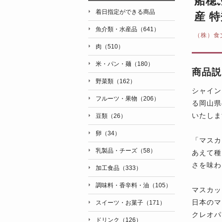
船穂
着日指定ができる商品
産 特
魚介類・水産品（641）
（株）食
肉（510）
米・パン・麺（180）
商品説
野菜類（162）
シャイン
フルーツ・果物（206）
る岡山県
いたしま
豆類（26）
卵（34）
「マスカ
乳製品・チーズ（58）
あえて種
さを味わ
加工食品（333）
調味料・香辛料・油（105）
マスカッ
日本のマ
スイーツ・お菓子（171）
クレオパ
ドリンク（126）