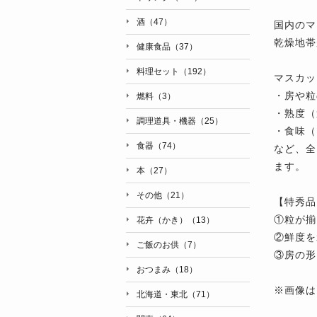
酒（47）
国内のマ
乾燥地帯
健康食品（37）
料理セット（192）
マスカッ
・房や粒
燃料（3）
・熟度（
調理道具・機器（25）
・食味（
食器（74）
など、全
ます。
本（27）
その他（21）
【特秀品
①粒が揃
花卉（かき）（13）
②鮮度を
ご飯のお供（7）
③房の形
おつまみ（18）
※画像は
北海道・東北（71）