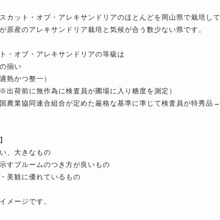
スカット・オブ・アレキサンドリアのほとんどを岡山県で栽培し
が原産のアレキサンドリア栽培と気候が合う数少ない県です。
ト・オブ・アレキサンドリアの等級は
の揃い
適熟かつ整一）
※出荷前に無作為に検査員が圃場に入り糖度を測定）
国農業協同連合組合が定めた厳格な基準に準じて検査員が特秀品
】
い、大きなもの
示すブルームのつき方が良いもの
・美観に優れているもの
イメージです。