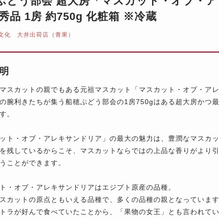
ぶどう部会 超大房「マスカット・オブ・
秀品 1房 約750g 化粧箱 ※冷蔵
文化 大井出荷店（青果）
明
マスカットの親でもある元祖マスカット「マスカット・オブ・ア
の腕利きたちが集う船穂ぶどう部会の1房750gはある超大房かつ
す。
ット・オブ・アレキサンドリア」の最大の魅力は、豊潤なマスカ
を残しているからこそ、マスカットならではの上品な香りがより
うことができます。
ト・オブ・アレキサンドリアはエジプト原産の品種。
スカットの原点ともいえる品種で、多くの品種の親となっていま
トラが好んで食べていたことから、「果物の女王」とも言われて