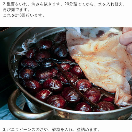
2.重曹をいれ、渋みを抜きます。20分茹でてから、水を入れ替え、
再び茹でます。
これを計3回行います。
3.バニラビーンズのさや、砂糖を入れ、煮詰めます。