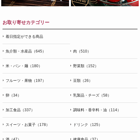
お取り寄せカテゴリー
着日指定ができる商品
魚介類・水産品（645）
肉（510）
米・パン・麺（180）
野菜類（152）
フルーツ・果物（197）
豆類（26）
卵（34）
乳製品・チーズ（58）
加工食品（337）
調味料・香辛料・油（114）
スイーツ・お菓子（178）
ドリンク（125）
酒（47）
健康食品（37）