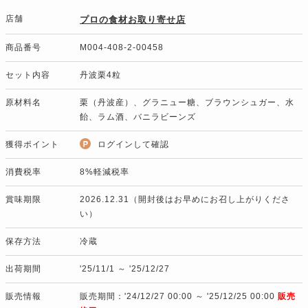
店舗
プロの食材お取り寄せ店
商品番号
M004-408-2-00458
セット内容
丹波栗4粒
原材料名
栗（丹波産）、グラニュー糖、ブラウンシュガー、水
飴、ラム酒、バニラビーンズ
獲得ポイント
ログインして確認
消費税率
8%軽減税率
賞味期限
2026.12.31（開封後はお早めにお召し上がりくださ
い）
保存方法
冷蔵
出荷期間
'25/11/1 ～ '25/12/27
販売情報
販売期間：'24/12/27 00:00 ～ '25/12/25 00:00
販売