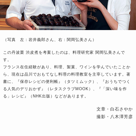
（写真 左：岩井義郎さん、右：関岡弘美さん）
この丹波栗 渋皮煮を考案したのは、料理研究家 関岡弘美さんで
す。
フランス在住経験があり、料理、製菓、ワインを学んでいたことか
ら、現在は品川でおもてなし料理の料理教室を主宰しています。著
書に、『保存レシピの便利帳』（タツミムック）、『おうちでつく
る人気のデリおかず』（レタスクラブMOOK）、『「深い味を作
る」レシピ』（NHK出版）などがあります。
文章・白石さやか
撮影・八木澤芳彦