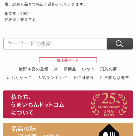
用、訳あり品まで幅広く品揃えしていきます。
創業年：2004
代表者：萩原章史
急上昇ワード
熊野本宮の釜餅
米
新商品
いづう
飛鳥の蘇
いぶりがっこ
人気ランキング
下仁田納豆
江戸前ちば海苔
スイーツ
ウニ
田舎庵の鰻
鮪
グルメギフトカタログ
名店の味