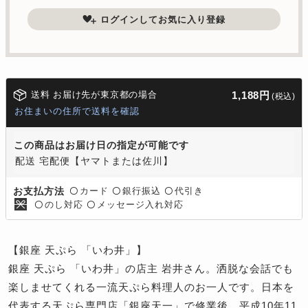
ログインしてお気に入り登録
送料 お届け先が東京都の場合
1,188円
(税込)
お住まいの住所で送料を確認
この商品はお届け日の指定が可能です
配送 宅配便【ヤマトまたは佐川】
カード
銀行振込
代引き
お支払方法
〇
〇
〇
のし対応
メッセージ入れ対応
〇
〇
【銀座 天ぷら 「いわ井」】
銀座 天ぷら 「いわ井」の店主 岩井さん。洒脱な会話でも
楽しませてくれる一流天ぷら料理人のお一人です。日本を
代表する天ぷら専門店「銀座天一」で修業後、平成10年11