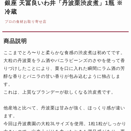
銀座 天冨良いわ井「丹波栗渋皮煮」1瓶 ※
冷蔵
プロの食材お取り寄せ店
商品説明
ここまでとろ〜りと柔らかな食感の渋皮煮は初めてです。
大粒の丹波栗をラム酒やバニラビーンズのさやを使って香
りづけしたことにより、栗を口に入れた瞬間にラム酒の芳
醇な香りとバニラの甘い香りが包み込むように独占しま
す。
これは、上質なブランデーが欲しくなる渋皮煮です。
他産地と比べて、丹波栗は甘みが強く、ほっくり感が違い
ます。
今回は丹波農園の大粒3Lサイズを使用。1粒1粒がしっかり