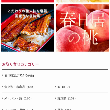
お取り寄せカテゴリー
着日指定ができる商品
魚介類・水産品（645）
肉（510）
米・パン・麺（180）
野菜類（152）
フルーツ・果物（197）
豆類（26）