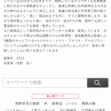
シーズンは10月から3月末までで、抱卵しているチョウザメを全尾検査
し粒の大きさや成熟度をチェックし、最適な時期に社内基準以上の大き
さの卵のみをキャビアに加工します。熟練の担当者が手作業で卵の取り
出しからほぐし・洗い・瓶詰めまでを行い、すぐに瞬間冷凍します。塩
分も海外製よりかなり低い、塩分3.5％・塩分5％の他、国内でも珍しい
醤油味のキャビアを製造・販売しています。
また新商品として国内初のキャビアバターを製造・販売しています。元
ホテルオークラ岡山や岡山国際ホテルの料理長・湯浅薫男氏が監修した
5種類のキャビアバター(クチナシ・トマト・アサツキ・ブールブラン・
プレミアム)は味だけでなく鮮やかさにも注力しましたので、食卓に美
味しさとともに彩りを添えてくれます。
創業年：2012
代表者：佐野 浩一
急上昇ワード
熊野本宮の釜餅
米
新商品
いづう
飛鳥の蘇
いぶりがっこ
人気ランキング
下仁田納豆
江戸前ちば海苔