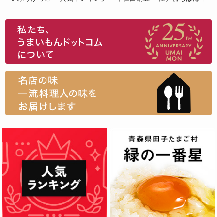
スイーツ
ウニ
田舎庵の鰻
鮪
グルメギフトカタログ
名店の味