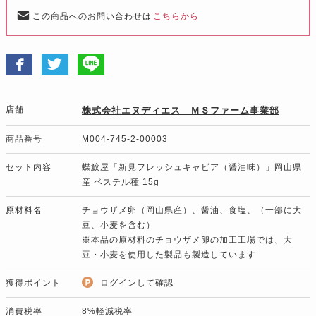
この商品へのお問い合わせは
こちらから
店舗
株式会社エヌディエス ＭＳファーム事業部
商品番号
M004-745-2-00003
セット内容
蝶鮫屋「新見フレッシュキャビア（醤油味）」岡山県
産 ベステル種 15g
原材料名
チョウザメ卵（岡山県産）、醤油、食塩、（一部に大
豆、小麦を含む）
※本品の原材料のチョウザメ卵の加工工場では、大
豆・小麦を使用した製品も製造しています
獲得ポイント
ログインして確認
消費税率
8%軽減税率