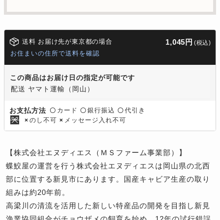
送料 お届け先が東京都の場合
1,045円
(税込)
お住まいの住所で送料を確認
この商品はお届け日の指定が可能です
配送 ヤマト運輸（岡山）
カード
銀行振込
代引き
お支払方法
〇
〇
〇
のし不可
メッセージ入れ不可
×
×
【株式会社エヌディエス（ＭＳファーム事業部）】
蝶鮫屋の運営を行う株式会社エヌディエスは岡山県の北西
部に位置する新見市にあります。国産キャビア生産の取り
組みは約20年前。
高梁川の清流を活用した新しい特産品の開発を目指し新見
漁業協同組合がチョウザメの飼育を始め、12年の試行錯誤