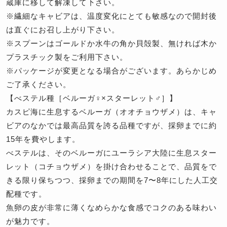
蔵庫に移して解凍して下さい。
※繊細なキャビアは、温度変化にとても敏感なので開封後
は直ぐにお召し上がり下さい。
※スプーンはゴールドか水牛の角か貝殻製、無ければ木か
プラスチック製をご利用下さい。
※パッケージが変更となる場合がございます。あらかじめ
ご了承ください。
【べステル種［ベルーガ♀×スターレット♂］】
カスピ海に生息するベルーガ（オオチョウザメ）は、キャ
ビアのなかでは最高品質を誇る品種ですが、採卵までに約
15年を費やします。
べステルは、そのベルーガにユーラシア大陸に生息スター
レット（コチョウザメ）を掛け合わせることで、品質をで
きる限り保ちつつ、採卵までの期間を7〜8年にした人工交
配種です。
魚卵の皮が非常に薄くなめらかな食感でコクのある味わい
が魅力です。