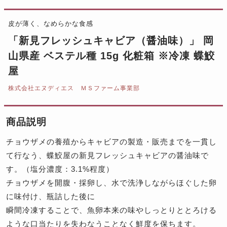
皮が薄く、なめらかな食感
「新見フレッシュキャビア（醤油味）」 岡
山県産 ベステル種 15g 化粧箱 ※冷凍 蝶鮫
屋
株式会社エヌディエス ＭＳファーム事業部
商品説明
チョウザメの養殖からキャビアの製造・販売までを一貫し
て行なう、蝶鮫屋の新見フレッシュキャビアの醤油味で
す。（塩分濃度：3.1%程度）
チョウザメを開腹・採卵し、水で洗浄しながらほぐした卵
に味付け、瓶詰した後に
瞬間冷凍することで、魚卵本来の味やしっとりととろける
ような口当たりを失わなうことなく鮮度を保ちます。