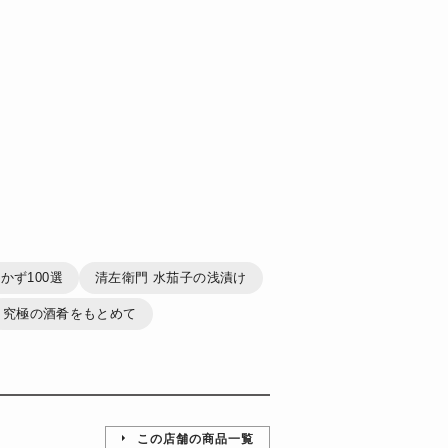
かず100選
清左衛門 水茄子の浅漬け
究極の酒肴をもとめて
この店舗の商品一覧