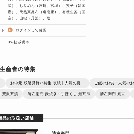
産）、ちりめん（宮崎、宮城）、穴子（韓国
産）、天然真昆布（道南産）、有機生姜（国
産）、山椒（丹波）、塩
ント
ログインして確認
8%軽減税率
生産者の特集
味
お中元 残暑見舞い特集 表紙 | 人気の夏...
ご飯のお供・人気のお
 贅沢茶漬
清左衛門 炭焼き・手ほぐし 鮭茶漬
清左衛門 煮豆
商品の取扱い店舗
清左衛門