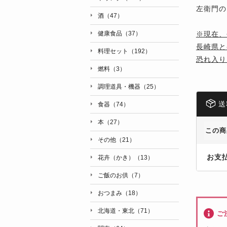
左衛門の
酒（47）
※現在、
健康食品（37）
長崎県と
料理セット（192）
恐れ入り
燃料（3）
調理道具・機器（25）
送
食器（74）
本（27）
この商
その他（21）
お支
花卉（かき）（13）
ご飯のお供（7）
おつまみ（18）
北海道・東北（71）
ご