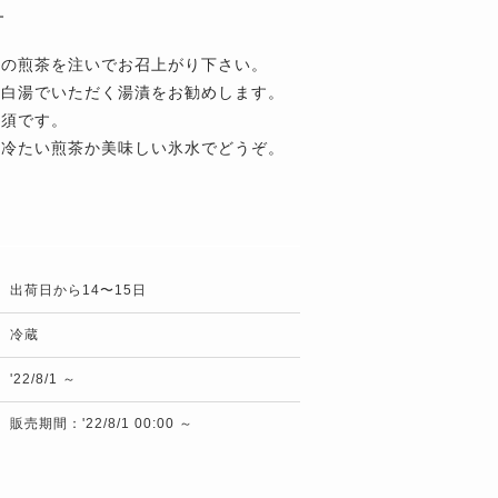
方
々の煎茶を注いでお召上がり下さい。
、白湯でいただく湯漬をお勧めします。
必須です。
せ冷たい煎茶か美味しい氷水でどうぞ。
出荷日から14〜15日
冷蔵
'22/8/1 ～
販売期間：'22/8/1 00:00 ～