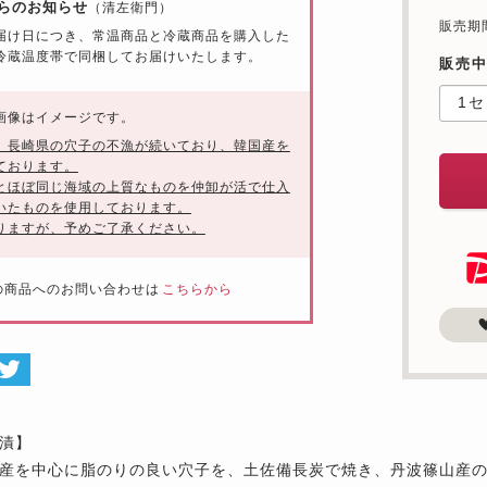
らのお知らせ
（清左衛門）
販売期間：
届け日につき、常温商品と冷蔵商品を購入した
冷蔵温度帯で同梱してお届けいたします。
販売
画像はイメージです。
、長崎県の穴子の不漁が続いており、韓国産を
ております。
とほぼ同じ海域の上質なものを仲卸が活で仕入
いたものを使用しております。
りますが、予めご了承ください。
の商品へのお問い合わせは
こちらから
漬】
産を中心に脂のりの良い穴子を、土佐備長炭で焼き、丹波篠山産