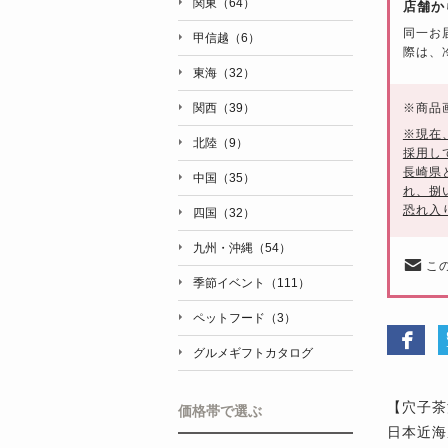
関東（64）
店舗か
同一お
甲信越（6）
際は、
東海（32）
※
商品
関西（39）
※現在
北陸（9）
採用し
長崎県
中国（35）
れ、捌
恐れ入
四国（32）
九州・沖縄（54）
こ
季節イベント（111）
ペットフード（3）
グルメギフトカタログ
【穴子茶
価格帯で選ぶ
日本近海