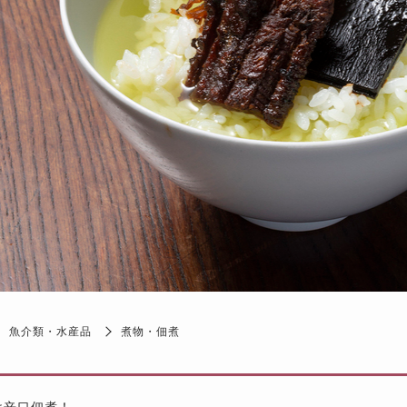
魚介類・水産品
煮物・佃煮
け辛口佃煮！