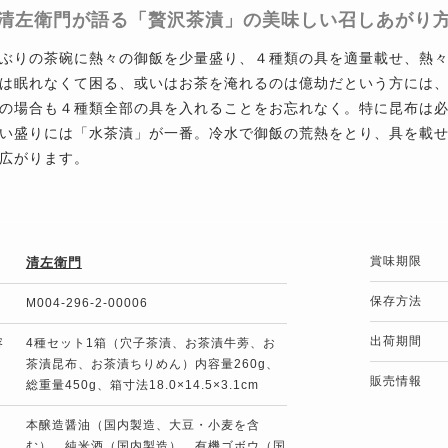
清左衛門が語る「贅沢茶漬」の美味しい召しあがり
ぶりの茶碗に熱々の御飯を少量盛り、４種類の具を適量載せ、熱
は眠れなくて困る、或いはお茶を淹れるのは億劫だという方には
の場合も４種類全部の具を入れることをお忘れなく。特に昆布は
い盛りには「水茶漬」が一番。冷水で御飯の荒熱をとり、具を載
広がります。
賞味期限
清左衛門
保存方法
M004-296-2-00006
出荷期間
容
4種セット1箱（穴子茶漬、お茶漬牛蒡、お
茶漬昆布、お茶漬ちりめん）内容量260g、
販売情報
総重量450g、箱寸法18.0×14.5×3.1cm
本醸造醤油（国内製造、大豆・小麦を含
む）、純米酒（国内製造）、有機ゴボウ（国