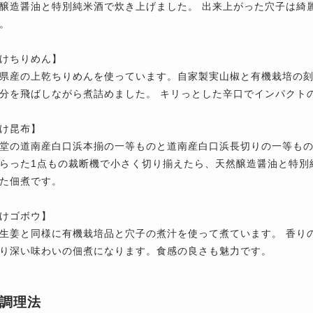
醸造醤油と特別純米酒で炊き上げました。 出来上がった穴子は綺
。
けちりめん】
県産の上乾ちりめんを使っています。自家製実山椒と有機栽培の
分を飛ばしながら煮詰めました。 キリっとした辛口でインパクト
け昆布】
堂の道南産白口浜本揃の一等ものと道南産白口浜長切りの一等もの
らった1点もの裁断機で小さく切り揃えたら、天然醸造醤油と特別
た佃煮です。
けゴボウ】
生姜と同様に有機栽培品と穴子の煮汁を使って煮ています。 香り
り深い味わいの佃煮になります。食感の良さも魅力です。
調理法