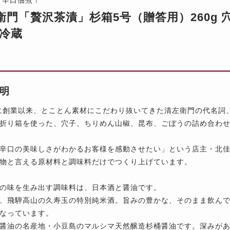
衛門「贅沢茶漬」杉箱5号（贈答用）260g
※冷蔵
明
年に創業以来、とことん素材にこだわり抜いてきた清左衛門の代名詞
折り箱を使った、穴子、ちりめん山椒、昆布、ごぼうの詰め合わ
辛口の美味しさがわかるお客様を感動させたい」という店主・北
物と言える原材料と調味料だけでつくり上げています。
の味を生み出す調味料は、日本酒と醤油です。
、飛騨高山の久寿玉の特別純米酒。旨みの豊かな、そのまま飲ん
なっています。
醤油の名産地・小豆島のマルシマ天然醸造杉桶醤油です。深みが