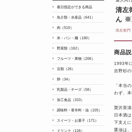
着日指定ができる商品
清左
魚介類・水産品（641）
ん 
肉（510）
清左衛門
米・パン・麺（180）
野菜類（162）
商品説
フルーツ・果物（206）
1993
豆類（26）
吉野杉の
卵（34）
「本当の
乳製品・チーズ（58）
わず、本
加工食品（333）
贅沢茶漬
調味料・香辛料・油（105）
日本酒は
スイーツ・お菓子（171）
下支えに
醤油は、
ドリンク（126）