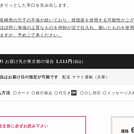
きりっとした辛口を生み出します。
長崎県の穴子の不漁が続いており、韓国産を使用する可能性がご
ほぼ同じ海域の上質なものを仲卸が活で仕入れ、捌いたものを使
ますが、予めご了承ください。
料 お届け先が東京都の場合
1,111円
(税込)
品はお届け日の指定が可能です
配送 ヤマト運輸（兵庫）
払方法
カード
銀行振込
代引き
のし対応
メッセージ入
〇
〇
〇
〇
〇
注文前に必ずお読み下さい
価格