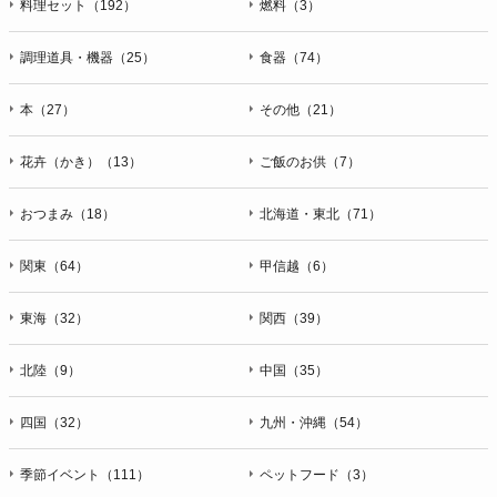
料理セット（192）
燃料（3）
調理道具・機器（25）
食器（74）
本（27）
その他（21）
花卉（かき）（13）
ご飯のお供（7）
おつまみ（18）
北海道・東北（71）
関東（64）
甲信越（6）
東海（32）
関西（39）
北陸（9）
中国（35）
四国（32）
九州・沖縄（54）
季節イベント（111）
ペットフード（3）