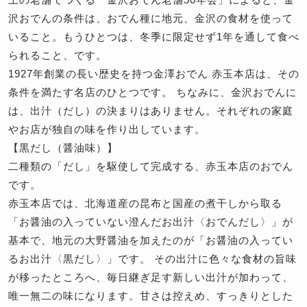
沢おでんの条件は、おでん種に地元、金沢の食材を使って
いること。もうひとつは、冬季に限定せず1年を通して食べ
られること、です。
1927年創業の長い歴史を持つ金澤おでん 赤玉本店は、その
条件を満たす名店のひとつです。 ちなみに、金沢おでんに
は、出汁（だし）の決まりはありません。それぞれの家庭
やお店が独自の味を作り出しています。
【黒だし（醤油味）】
二種類の「だし」を駆使して完成する、赤玉本店のおでん
です。
赤玉本店では、北海道産の昆布と国産の煮干しから取る
「お醤油の入っていない澄んだお出汁〈おでんだし〉」が
基本で、地元の大野醤油を加えたのが「お醤油の入ってい
るお出汁〈黒だし〉」です。 その出汁に色々な食材の旨味
が移ったところへ、毎日継ぎ足す新しい出汁が加わって、
唯一無二の味になります。甘さは控えめ、すっきりとした