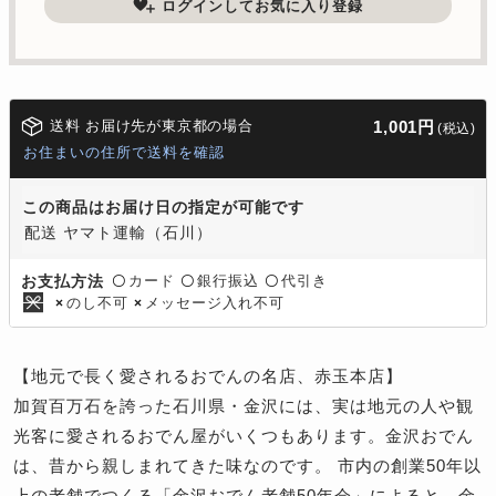
ログインしてお気に入り登録
送料 お届け先が東京都の場合
1,001円
(税込)
お住まいの住所で送料を確認
この商品はお届け日の指定が可能です
配送 ヤマト運輸（石川）
カード
銀行振込
代引き
お支払方法
〇
〇
〇
のし不可
メッセージ入れ不可
×
×
【地元で長く愛されるおでんの名店、赤玉本店】
加賀百万石を誇った石川県・金沢には、実は地元の人や観
光客に愛されるおでん屋がいくつもあります。金沢おでん
は、昔から親しまれてきた味なのです。 市内の創業50年以
上の老舗でつくる「金沢おでん老舗50年会」によると、金