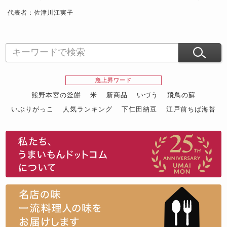
代表者：佐津川江実子
急上昇ワード
熊野本宮の釜餅
米
新商品
いづう
飛鳥の蘇
いぶりがっこ
人気ランキング
下仁田納豆
江戸前ちば海苔
スイーツ
ウニ
田舎庵の鰻
鮪
グルメギフトカタログ
名店の味