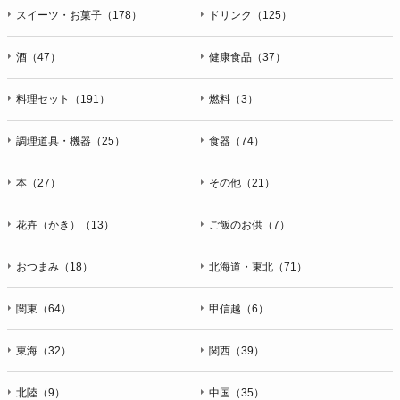
スイーツ・お菓子（178）
ドリンク（125）
酒（47）
健康食品（37）
料理セット（191）
燃料（3）
調理道具・機器（25）
食器（74）
本（27）
その他（21）
花卉（かき）（13）
ご飯のお供（7）
おつまみ（18）
北海道・東北（71）
関東（64）
甲信越（6）
東海（32）
関西（39）
北陸（9）
中国（35）