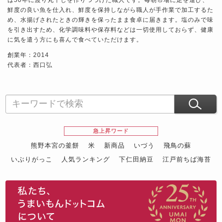
鮮度の良い魚を仕入れ、鮮度を保持しながら職人が手作業で加工するた
め、水揚げされたときの輝きを保ったまま食卓に届きます。塩のみで味
を引き出すため、化学調味料や保存料などは一切使用しておらず、健康
に気を遣う方にも喜んで食べていただけます。
創業年：2014
代表者：西口弘
急上昇ワード
熊野本宮の釜餅
米
新商品
いづう
飛鳥の蘇
いぶりがっこ
人気ランキング
下仁田納豆
江戸前ちば海苔
スイーツ
ウニ
田舎庵の鰻
鮪
グルメギフトカタログ
名店の味