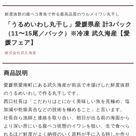
鮮度抜群の腹ペコ青魚で作る最高品質のウルメイワシ丸干し
「うるめいわし丸干し」愛媛県産 計3パック
（11〜15尾／パック）※冷凍 武久海産【愛
媛フェア】
株式会社武久海産
商品説明
愛媛県愛南町にある武久海産が前浜で水揚げした鮮度抜群
のうるめいわしで作る丸干しです。
西口社長は「こだわりはとにかく美味しい魚を見極め、塩
加減や乾燥具合などの技術を極めること」と言います。
社長自ら漁師と連絡を取り合い、朝日が出る前の海面から
より深い所にいる腹ペコ状態のイワシを狙い、生で食べら
れるほど鮮度がよく納得のいく原料が手に入る時しか作り