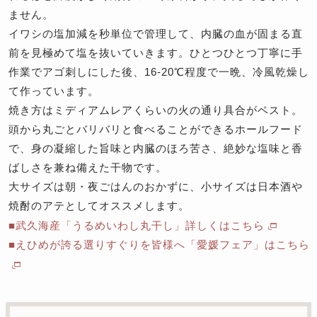
ません。
イワシの塩加減を秒単位で管理して、内臓の血が固まる直
前を見極めて塩を抜いていきます。ひとつひとつ丁寧に手
作業でアゴ刺しにした後、16-20℃程度で一晩、冷風乾燥し
て作っています。
焼き方はミディアムレアくらいの火の通り具合がベスト。
頭から丸ごとバリバリと食べることができるホールフード
で、身の凝縮した旨味と内臓のほろ苦さ、絶妙な塩味と香
ばしさを兼ね備えた干物です。
大サイズは朝・夜ごはんのおかずに、小サイズは日本酒や
焼酎のアテとしてオススメします。
■武久海産「うるめいわし丸干し」詳しくはこちら
■えひめが誇る選りすぐりを皆様へ「愛媛フェア」はこちら