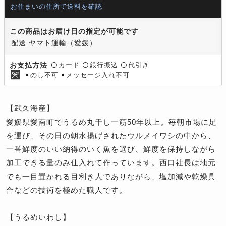
お住まいの住所で送料を確認
この商品はお届け日の指定が可能です
配送 ヤマト運輸（愛媛）
カード
銀行振込
代引き
お支払方法
〇
〇
〇
のし不可
メッセージ入れ不可
×
×
【武久海産】
愛媛県愛南町でうるめ丸干し一筋50年以上。毎朝市場に足
を運び、その日の朝水揚げされたウルメイワシの中から、
一番鮮度のいい納得のいく魚を選び、鮮度を保持しながら
加工できる量のみ仕入れて作っています。西口社長は地元
でも一目置かれる目利き人でありながら、塩加減や乾燥具
合などの技術を極めた職人です。
【うるめいわし】