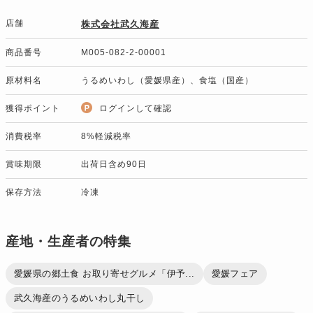
店舗
株式会社武久海産
商品番号
M005-082-2-00001
原材料名
うるめいわし（愛媛県産）、食塩（国産）
獲得ポイント
ログインして確認
消費税率
8%軽減税率
賞味期限
出荷日含め90日
保存方法
冷凍
産地・生産者の特集
愛媛県の郷土食 お取り寄せグルメ「伊予...
愛媛フェア
武久海産のうるめいわし丸干し