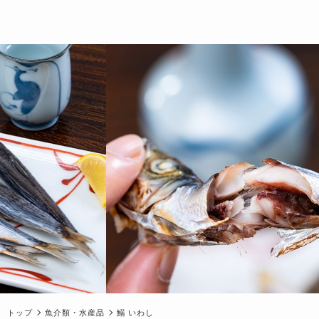
トップ
魚介類・水産品
鰯 いわし