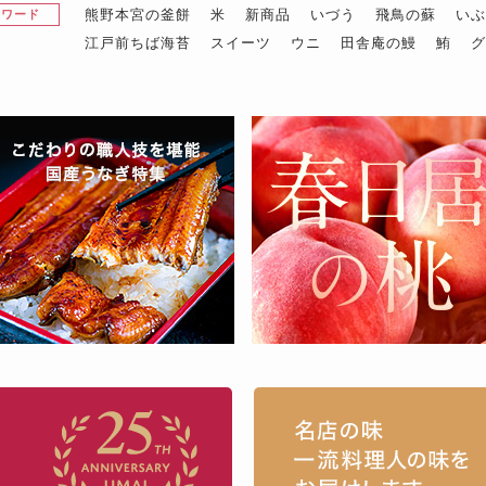
熊野本宮の釜餅
米
新商品
いづう
飛鳥の蘇
い
昇ワード
江戸前ちば海苔
スイーツ
ウニ
田舎庵の鰻
鮪
お取り寄せグルメ・ギフト通販「うまい