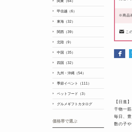
関東（64）
甲信越（6）
※
商品
東海（32）
こ
関西（39）
北陸（9）
中国（35）
四国（32）
九州・沖縄（54）
季節イベント（111）
ペットフード（3）
【日進】
グルメギフトカタログ
干物一筋
毎日、豊
価格帯で選ぶ
数の子や