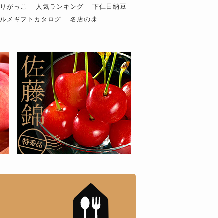
ぶりがっこ
人気ランキング
下仁田納豆
グルメギフトカタログ
名店の味
もんドットコム」について
「名店の味」TVメディアで