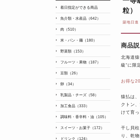
一等
着日指定ができる商品
粒）
魚介類・水産品（642）
築地日進
肉（510）
米・パン・麺（180）
商品説
野菜類（153）
北海道猿
フルーツ・果物（187）
級”に限
豆類（26）
お得な2
卵（34）
乳製品・チーズ（58）
猿払は、
クトン、
加工食品（333）
けて育っ
調味料・香辛料・油（105）
干し貝柱
スイーツ・お菓子（172）
り、乾物
ドリンク（124）