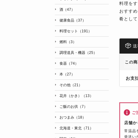
料理をす
酒（47）
おすすめ
肴として
健康食品（37）
料理セット（191）
燃料（3）
送
調理道具・機器（25）
この商
食器（74）
本（27）
お支
その他（21）
花卉（かき）（13）
ご飯のお供（7）
ご
おつまみ（18）
店舗か
北海道・東北（71）
常温品
発送い