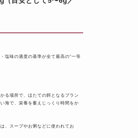
g（目安として5〜6g／
・塩味の適度の基準が全て最高の“一等
つかる場所で、ほたての餌となるプラン
たい海で、栄養を蓄えじっくり時間をか
では、スープやお粥などに使われてお