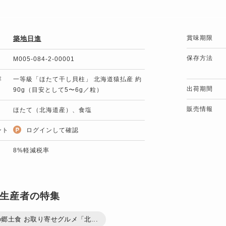
賞味期限
築地日進
保存方法
M005-084-2-00001
容
一等級「ほたて干し貝柱」 北海道猿払産 約
出荷期間
90g（目安として5〜6g／粒）
販売情報
ほたて（北海道産）、食塩
ント
ログインして確認
8%軽減税率
生産者の特集
郷土食 お取り寄せグルメ「北...