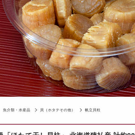
魚介類・水産品
貝（ホタテその他）
帆立貝柱