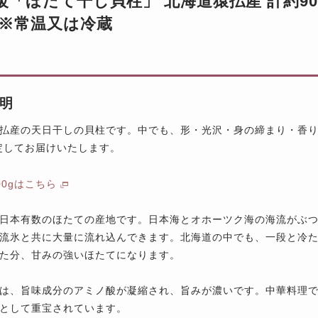
級「ほたて干し貝柱」 北海道猿払産 計約90
 ※常温又は冷蔵
明
払産の天日干しの貝柱です。中でも、形・光沢・身の締まり・香り
定してお届けいたします。
00gはこちら
日本有数のほたての産地です。日本海とオホーツク海の海流がぶ
流氷と共に大量に流れ込んできます。北海道の中でも、一段と冷
た分、甘みの強いほたてになります。
は、旨味成分のアミノ酸が凝縮され、旨みが濃いです。中華料理
として重宝されています。