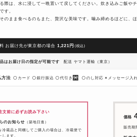
る際は、水に浸して一晩置いて戻してください。炊き込みご飯や
です。
そのまま食べるのもまた、贅沢な美味です。噛み締めるほどに、
料 お届け先が東京都の場合
1,221円
(税込)
品はお届け日の指定が可能です
配送 ヤマト運輸（東京）
払方法
カード
銀行振込
代引き
のし対応
メッセージ入
〇
〇
〇
〇
×
注文前に必ずお読み下さい
価格
らのお知らせ
（築地日進）
販売期間：
を冷蔵品と同梱してご購入の場合は、冷蔵便で
たします。