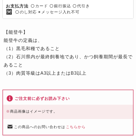
カード
銀行振込
代引き
お支払方法
〇
〇
〇
のし対応
メッセージ入れ不可
〇
×
【能登牛】
能登牛の定義は、
（1）黒毛和種であること
（2）石川県内が最終飼養地であり、かつ飼養期間が最長で
あること
（3）肉質等級はA3以上またはB3以上
ご注文前に必ずお読み下さい
※
商品画像はイメージです。
この商品へのお問い合わせは
こちらから