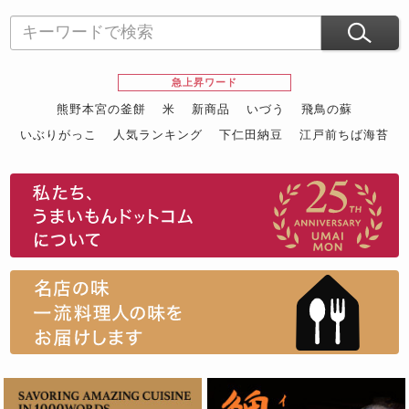
急上昇ワード
熊野本宮の釜餅
米
新商品
いづう
飛鳥の蘇
いぶりがっこ
人気ランキング
下仁田納豆
江戸前ちば海苔
スイーツ
ウニ
田舎庵の鰻
鮪
グルメギフトカタログ
名店の味