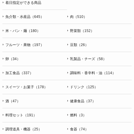
着日指定ができる商品
魚介類・水産品（645）
肉（510）
米・パン・麺（180）
野菜類（152）
フルーツ・果物（197）
豆類（26）
卵（34）
乳製品・チーズ（58）
加工食品（337）
調味料・香辛料・油（114）
スイーツ・お菓子（178）
ドリンク（125）
酒（47）
健康食品（37）
料理セット（191）
燃料（3）
調理道具・機器（25）
食器（74）