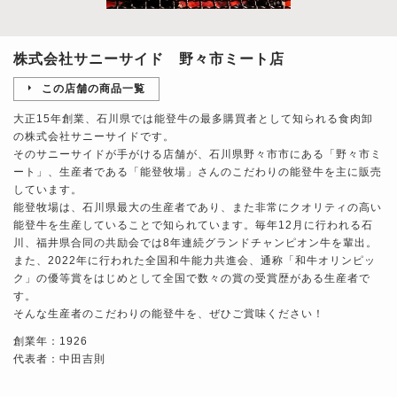
株式会社サニーサイド 野々市ミート店
この店舗の商品一覧
大正15年創業、石川県では能登牛の最多購買者として知られる食肉卸
の株式会社サニーサイドです。
そのサニーサイドが手がける店舗が、石川県野々市市にある「野々市ミ
ート」、生産者である「能登牧場」さんのこだわりの能登牛を主に販売
しています。
能登牧場は、石川県最大の生産者であり、また非常にクオリティの高い
能登牛を生産していることで知られています。毎年12月に行われる石
川、福井県合同の共励会では8年連続グランドチャンピオン牛を輩出。
また、2022年に行われた全国和牛能力共進会、通称「和牛オリンピッ
ク」の優等賞をはじめとして全国で数々の賞の受賞歴がある生産者で
す。
そんな生産者のこだわりの能登牛を、ぜひご賞味ください！
創業年：1926
代表者：中田吉則