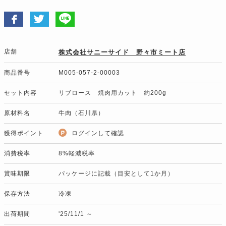
店舗
株式会社サニーサイド 野々市ミート店
商品番号
M005-057-2-00003
セット内容
リブロース 焼肉用カット 約200g
原材料名
牛肉（石川県）
獲得ポイント
ログインして確認
消費税率
8%軽減税率
賞味期限
パッケージに記載（目安として1か月）
保存方法
冷凍
出荷期間
'25/11/1 ～