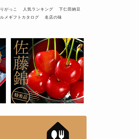
ぶりがっこ
人気ランキング
下仁田納豆
グルメギフトカタログ
名店の味
もんドットコム」について
「名店の味」TVメディアで