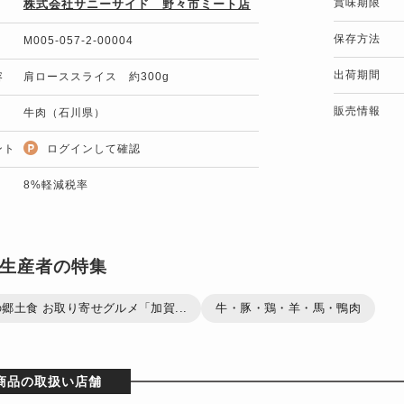
賞味期限
株式会社サニーサイド 野々市ミート店
保存方法
M005-057-2-00004
出荷期間
容
肩ローススライス 約300g
販売情報
牛肉（石川県）
ント
ログインして確認
8%軽減税率
生産者の特集
郷土食 お取り寄せグルメ「加賀...
牛・豚・鶏・羊・馬・鴨肉
商品の取扱い店舗