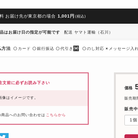
料 お届け先が東京都の場合
1,001円
(税込)
品はお届け日の指定が可能です
配送 ヤマト運輸（石川）
払方法
カード
銀行振込
代引き
のし対応
メッセージ入
〇
〇
〇
〇
×
注文前に必ずお読み下さい
価格
画像はイメージです。
販売期間：
販売中
の商品へのお問い合わせは
こちらから