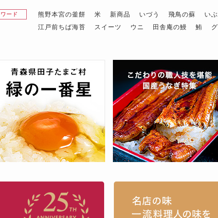
熊野本宮の釜餅
米
新商品
いづう
飛鳥の蘇
い
昇ワード
江戸前ちば海苔
スイーツ
ウニ
田舎庵の鰻
鮪
お取り寄せグルメ・ギフト通販「うまい