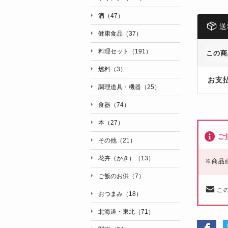
酒（47）
送
健康食品（37）
料理セット（191）
この商
燃料（3）
お支
調理道具・機器（25）
食器（74）
本（27）
ご
その他（21）
花卉（かき）（13）
※
商品
ご飯のお供（7）
こ
おつまみ（18）
北海道・東北（71）