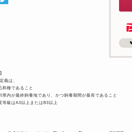
】
定義は、
毛和種であること
川県内が最終飼養地であり、かつ飼養期間が最長であること
質等級はA3以上またはB3以上