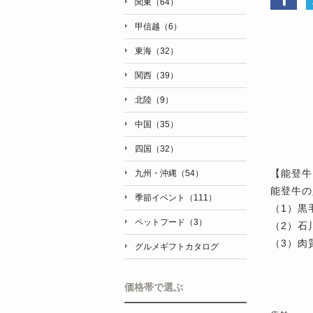
関東（64）
甲信越（6）
東海（32）
関西（39）
北陸（9）
中国（35）
四国（32）
【能登牛
九州・沖縄（54）
能登牛の
季節イベント（111）
（1）黒
ペットフード（3）
（2）石
（3）肉
グルメギフトカタログ
価格帯で選ぶ