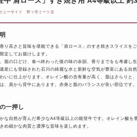
登牛 肩ロース」すき焼き用 A4等級以上 約3
サニーサイド 野々市ミート店
明
香り高さと旨味を堪能できる「肩ロース」のすき焼きスライスをご
限定してお届けします。
、脂の口どけ、食べ終わった後の味の余韻、香りまでをも考慮し
遺産にも登録された石川の綺麗な水と新鮮な空気が豊富にある自
わいに仕上がります。オレイン酸の含有量が高く、脂はさらりと
は、肩から背中にあります。赤身と脂のバランスが良い部位です
の一押し
かな自然が育んだ希少なA4等級以上の能登牛です。オレイン酸を
きめ細かな肉質と濃厚な旨味を楽しめます。