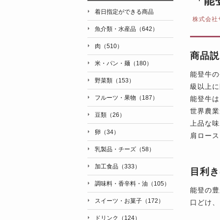
「能
着日指定ができる商品
株式会社
魚介類・水産品（642）
肉（510）
商品説
米・パン・麺（180）
能登牛の
野菜類（153）
級以上に
フルーツ・果物（187）
能登牛は
世界農業
豆類（26）
上品な味
卵（34）
肩ロース
乳製品・チーズ（58）
加工食品（333）
目利き
調味料・香辛料・油（105）
能登の豊
スイーツ・お菓子（172）
口どけ、
ドリンク（124）