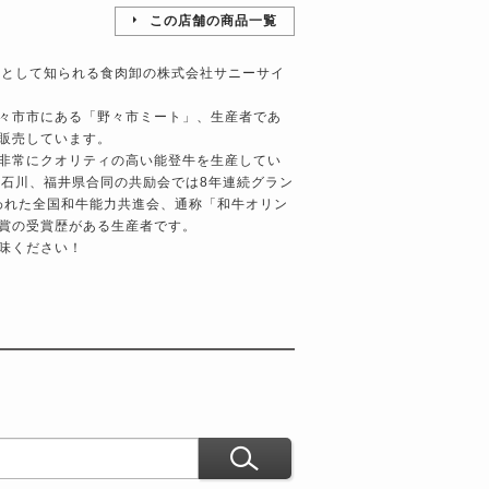
この店舗の商品一覧
者として知られる食肉卸の株式会社サニーサイ
々市市にある「野々市ミート」、生産者であ
販売しています。
非常にクオリティの高い能登牛を生産してい
る石川、福井県合同の共励会では8年連続グラン
行われた全国和牛能力共進会、通称「和牛オリン
賞の受賞歴がある生産者です。
味ください！