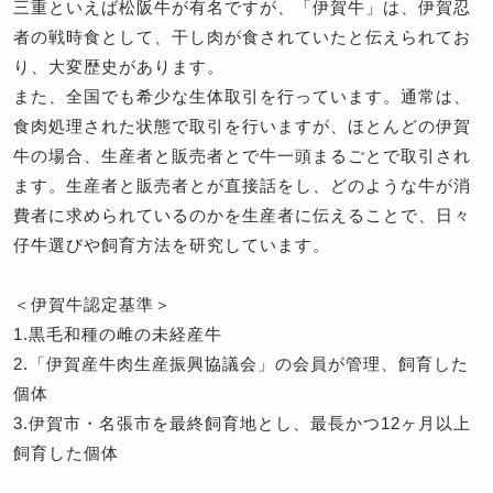
三重といえば松阪牛が有名ですが、「伊賀牛」は、伊賀忍
者の戦時食として、干し肉が食されていたと伝えられてお
り、大変歴史があります。
また、全国でも希少な生体取引を行っています。通常は、
食肉処理された状態で取引を行いますが、ほとんどの伊賀
牛の場合、生産者と販売者とで牛一頭まるごとで取引され
ます。生産者と販売者とが直接話をし、どのような牛が消
費者に求められているのかを生産者に伝えることで、日々
仔牛選びや飼育方法を研究しています。
＜伊賀牛認定基準＞
1.黒毛和種の雌の未経産牛
2.「伊賀産牛肉生産振興協議会」の会員が管理、飼育した
個体
3.伊賀市・名張市を最終飼育地とし、最長かつ12ヶ月以上
飼育した個体