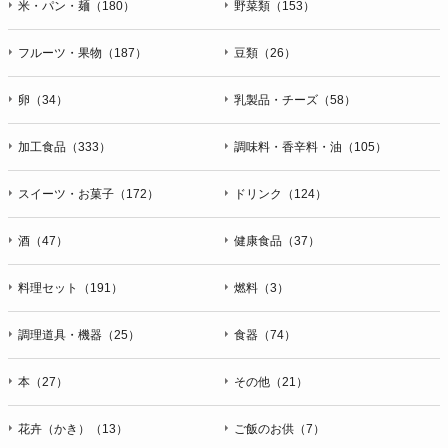
米・パン・麺（180）
野菜類（153）
フルーツ・果物（187）
豆類（26）
卵（34）
乳製品・チーズ（58）
加工食品（333）
調味料・香辛料・油（105）
スイーツ・お菓子（172）
ドリンク（124）
酒（47）
健康食品（37）
料理セット（191）
燃料（3）
調理道具・機器（25）
食器（74）
本（27）
その他（21）
花卉（かき）（13）
ご飯のお供（7）