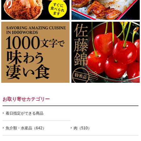
お取り寄せカテゴリー
着日指定ができる商品
魚介類・水産品（642）
肉（510）