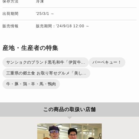
保存方法
冷凍
出荷期間
'25/3/1 ～
販売情報
販売期間：'24/9/18 12:00 ～
産地・生産者の特集
サンショクのブランド黒毛和牛「伊賀牛...
バーベキュー！
三重県の郷土食 お取り寄せグルメ「美し...
牛・豚・鶏・羊・馬・鴨肉
この商品の取扱い店舗