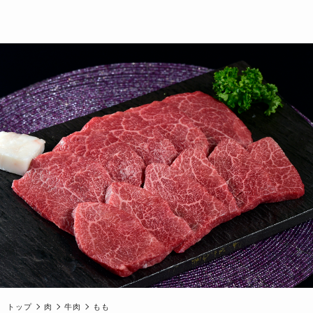
トップ
肉
牛肉
もも