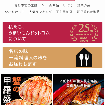
熊野本宮の釜餅
米
新商品
いづう
飛鳥の蘇
いぶりがっこ
人気ランキング
下仁田納豆
江戸前ちば海苔
スイーツ
ウニ
田舎庵の鰻
鮪
グルメギフトカタログ
名店の味