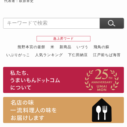
代表者：萩原章史
急上昇ワード
熊野本宮の釜餅
米
新商品
いづう
飛鳥の蘇
いぶりがっこ
人気ランキング
下仁田納豆
江戸前ちば海苔
スイーツ
ウニ
田舎庵の鰻
鮪
グルメギフトカタログ
名店の味