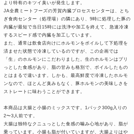
より特有のキツイ臭いが発生します。
JA全農ミートフーズの芳賀内臓プロセスセンターは、とち
ぎ食肉センター（処理場）の隣にあり、9時に処理した豚の
内臓が最短で当日15時には洗浄や加工を終えて、急速冷凍
するスピード感で内臓を加工しています。
また、通常は飲食店向けにホルモンをボイルして下処理を
済ませた状態で冷凍しているのですが、この企画では
「生」のホルモンにこだわりました。生のホルモンはプリ
っとした食感があり、脂の甘みも格別で、ボイルしたもの
とはまるで違います。しかも、最高鮮度で冷凍したホルモ
ンなので、ほとんど臭みもなく、豚ホルモンの美味しさを
ストレートに味わうことができます。
本商品は大腸と小腸のミックスです。1パック300g入りの
2〜3人前です。
大腸は独特なクニュっとした食感の噛み心地があり、脂が
乗っています。小腸も脂が付いていますが、大腸よりはや