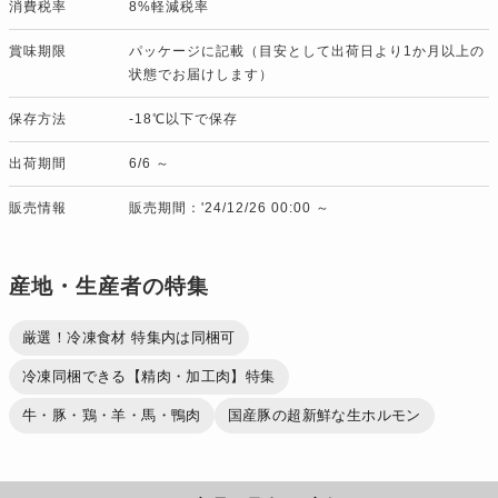
消費税率
8%軽減税率
賞味期限
パッケージに記載（目安として出荷日より1か月以上の
状態でお届けします）
保存方法
-18℃以下で保存
出荷期間
6/6 ～
販売情報
販売期間：'24/12/26 00:00 ～
産地・生産者の特集
厳選！冷凍食材 特集内は同梱可
冷凍同梱できる【精肉・加工肉】特集
牛・豚・鶏・羊・馬・鴨肉
国産豚の超新鮮な生ホルモン