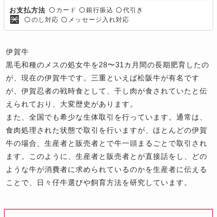
カード
銀行振込
代引き
お支払方法
〇
〇
〇
のし対応
メッセージ入れ対応
〇
〇
伊賀牛
黒毛和種のメスの処女牛を28〜31カ月間の長期肥育したの
が、現在の伊賀牛です。三重といえば松阪牛が有名です
が、伊賀忍者の戦時食として、干し肉が食されていたと伝
えられており、大変歴史があります。
また、全国でも希少な生体取引を行っています。通常は、
食肉処理された状態で取引を行いますが、ほとんどの伊賀
牛の場合、生産者と販売者とで牛一頭まるごとで取引され
ます。このように、生産者と販売者とが直接話をし、どの
ような牛が消費者に求められているのかを生産者に伝える
ことで、日々仔牛選びや飼育方法を研究しています。