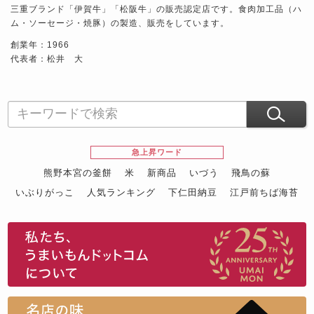
三重ブランド「伊賀牛」「松阪牛」の販売認定店です。食肉加工品（ハ
ム・ソーセージ・焼豚）の製造、販売をしています。
創業年：1966
代表者：松井 大
急上昇ワード
熊野本宮の釜餅
米
新商品
いづう
飛鳥の蘇
いぶりがっこ
人気ランキング
下仁田納豆
江戸前ちば海苔
スイーツ
ウニ
田舎庵の鰻
鮪
グルメギフトカタログ
名店の味