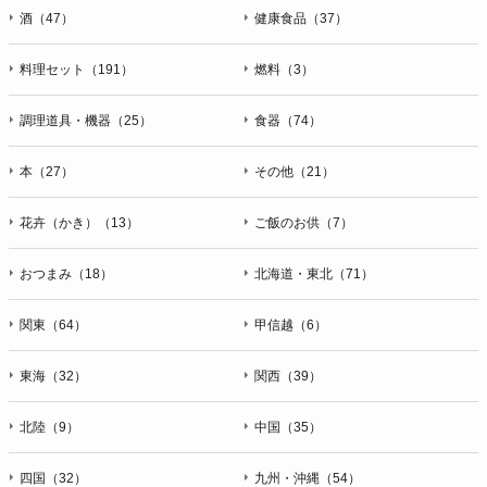
酒（47）
健康食品（37）
料理セット（191）
燃料（3）
調理道具・機器（25）
食器（74）
本（27）
その他（21）
花卉（かき）（13）
ご飯のお供（7）
おつまみ（18）
北海道・東北（71）
関東（64）
甲信越（6）
東海（32）
関西（39）
北陸（9）
中国（35）
四国（32）
九州・沖縄（54）