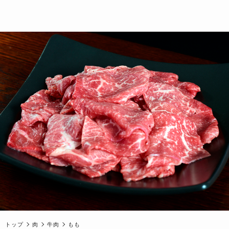
トップ
肉
牛肉
もも