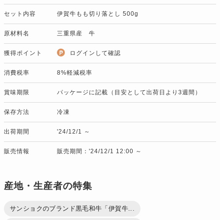
セット内容
伊賀牛もも切り落とし 500g
原材料名
三重県産 牛
獲得ポイント
ログインして確認
消費税率
8%軽減税率
賞味期限
パッケージに記載（目安として出荷日より3週間）
保存方法
冷凍
出荷期間
'24/12/1 ～
販売情報
販売期間：'24/12/1 12:00 ～
産地・生産者の特集
サンショクのブランド黒毛和牛「伊賀牛...