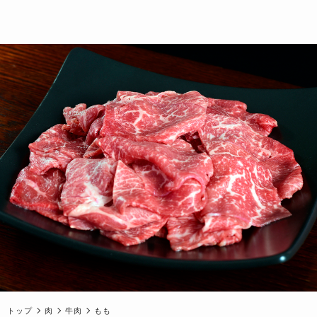
トップ
肉
牛肉
もも