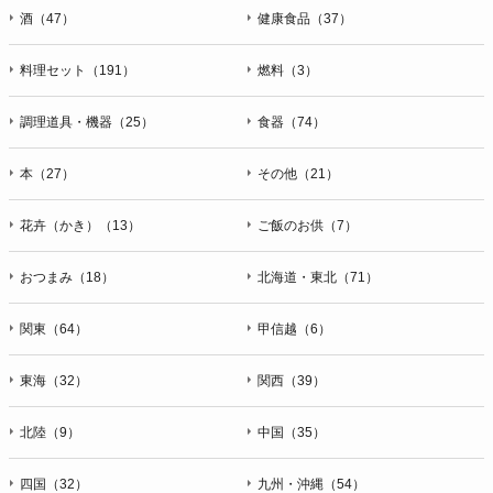
酒（47）
健康食品（37）
料理セット（191）
燃料（3）
調理道具・機器（25）
食器（74）
本（27）
その他（21）
花卉（かき）（13）
ご飯のお供（7）
おつまみ（18）
北海道・東北（71）
関東（64）
甲信越（6）
東海（32）
関西（39）
北陸（9）
中国（35）
四国（32）
九州・沖縄（54）