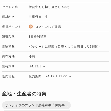
セット内容
伊賀牛もも切り落とし 500g
原材料名
三重県産 牛
獲得ポイント
ログインして確認
消費税率
8%軽減税率
賞味期限
パッケージに記載（目安として出荷日より3週間）
保存方法
冷凍
出荷期間
'24/12/1 ～
販売情報
販売期間：'24/12/1 12:00 ～
産地・生産者の特集
サンショクのブランド黒毛和牛「伊賀牛...