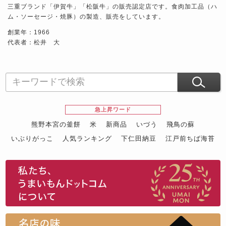
三重ブランド「伊賀牛」「松阪牛」の販売認定店です。食肉加工品（ハ
ム・ソーセージ・焼豚）の製造、販売をしています。
創業年：1966
代表者：松井 大
急上昇ワード
熊野本宮の釜餅
米
新商品
いづう
飛鳥の蘇
いぶりがっこ
人気ランキング
下仁田納豆
江戸前ちば海苔
スイーツ
ウニ
田舎庵の鰻
鮪
グルメギフトカタログ
名店の味