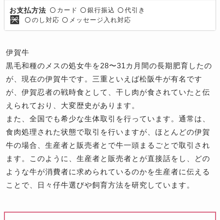
カード
銀行振込
代引き
お支払方法
〇
〇
〇
のし対応
メッセージ入れ対応
〇
〇
伊賀牛
黒毛和種のメスの処女牛を28〜31カ月間の長期肥育したの
が、現在の伊賀牛です。三重といえば松阪牛が有名です
が、伊賀忍者の戦時食として、干し肉が食されていたと伝
えられており、大変歴史があります。
また、全国でも希少な生体取引を行っています。通常は、
食肉処理された状態で取引を行いますが、ほとんどの伊賀
牛の場合、生産者と販売者とで牛一頭まるごとで取引され
ます。このように、生産者と販売者とが直接話をし、どの
ような牛が消費者に求められているのかを生産者に伝える
ことで、日々仔牛選びや飼育方法を研究しています。