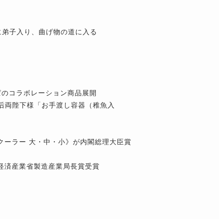
に弟子入り、曲げ物の道に入る
っぱのコラボレーション商品展開
皇后両陛下様「お手渡し容器（稚魚入
ンクーラー 大・中・小》が内閣総理大臣賞
が経済産業省製造産業局長賞受賞