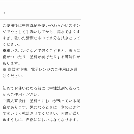
＊
ご使用後は中性洗剤を使いやわらかいスポン
ジでやさしく手洗いしてから、流水でよくす
すぎ、乾いた清潔な布巾で水分を拭きとって
ください。
※粗いスポンジなどで強くこすると、表面に
傷がついたり、塗料が剥げたりする可能性が
あります。
※ 食器洗浄機、電子レンジのご使用はお避
けください。
初めてお使いになる前には中性洗剤で洗って
からご使用ください。
ご購入直後は、塗料のにおいが残っている場
合があります。気になるときは、米のとぎ汁
で洗いよく乾燥させてください。何度が繰り
返すうちに、自然ににおいはなくなります。