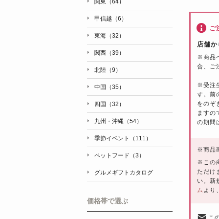
関東（64）
甲信越（6）
ご
東海（32）
店舗か
関西（39）
※
商品
合、ご
北陸（9）
※
受注
中国（35）
す。前
をのぞ
四国（32）
ますの
九州・沖縄（54）
の期間
季節イベント（111）
※
商品
ペットフード（3）
※この
ただけ
グルメギフトカタログ
い。新
ム
より
価格帯で選ぶ
こ