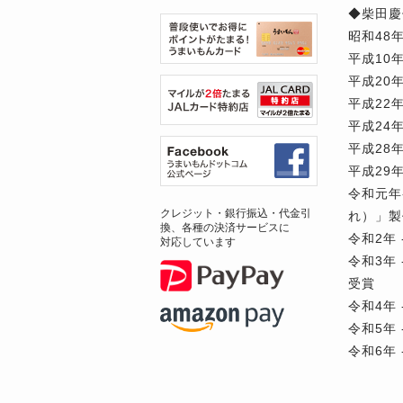
◆柴田慶
昭和48
平成10
平成20
平成22
平成24
平成28
平成29
令和元年
クレジット・銀行振込・代金引
れ）」製
換、各種の決済サービスに
令和2年
対応しています
令和3年
受賞
令和4年
令和5年
令和6年