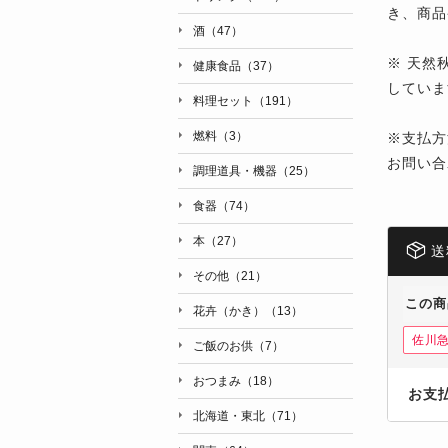
き、
商品
酒（47）
※
天然秋
健康食品（37）
していま
料理セット（191）
燃料（3）
※支払方
お問い合
調理道具・機器（25）
食器（74）
本（27）
送
その他（21）
この商
花卉（かき）（13）
佐川
ご飯のお供（7）
おつまみ（18）
お支
北海道・東北（71）