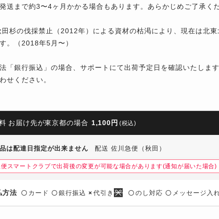
発送まで約3〜4ヶ月
かかる場合もあります。あらかじめご了承く
田杉の伐採禁止（2012年）による資材の枯渇により、現在は北東
す。（2018年5月〜）
法「銀行振込」の場合、サポートにて出荷予定日を確認いたしま
わせください。
料 お届け先が東京都の場合
1,100円
(税込)
品は配達日指定が出来ません
配送 佐川急便（秋田）
急便スマートクラブで出荷後の変更が可能な場合があります(通知が届いた場合)
払方法
カード
銀行振込
代引き
のし対応
メッセージ入
〇
〇
×
〇
〇