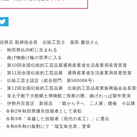
信商店 取締役会長 伝統工芸士 柴田 慶信さん
年- 秋田県比内町に生まれる
年- 曲げ物曲げ輪の世界に入る
年- 第10回全国伝統的工芸品展通商産業省生活産業局長賞受賞
年- 第11回全国伝統的工芸品展 通商産業省生活産業局長賞受賞
年- 伝統工芸士認定（総合部門 第500086号）
年- 第12回全国伝統的工芸品展 伝統的工芸品産業振興協会会長賞
年- 皇太子殿下大館郷土博物館ご視察の際、曲げわっぱ製作実演
年- 伊勢丹百貨店 新宿店 「親から子へ 二人展」開催 ※以
 - 令和2年秋田県優良技能者として表彰
 - 令和3年「卓越した技能者（現代の名工）」に選出
 - 令和6年秋の叙勲にて「瑞宝単光章」受章