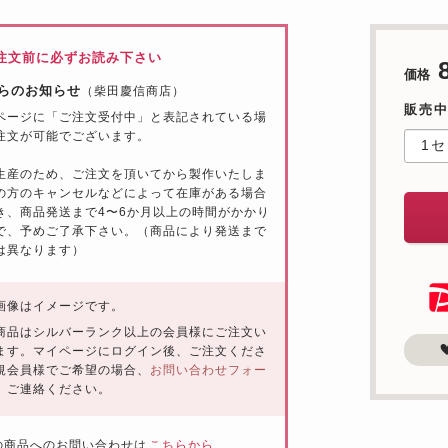
注文前に必ずお読み下さい
価格
らのお知らせ
（柴田慶信商店）
販売
ページに「ご注文受付中」と表記されている場
注文が可能でございます。
生産のため、ご注文を頂いてから製作いたしま
の方のキャンセルなどによって在庫がある場合
き、
商品発送まで4〜6か月以上
の時間がかかり
で、予めご了承下さい。（商品により発送まで
は異なります）
画像はイメージです。
商品はシルバーランク以上の会員様にご注文い
ます。マイページにログイン後、ご注文くださ
規会員様でご希望の場合、
お問い合わせフォー
、ご連絡ください。
の商品へのお問い合わせは
こちらから