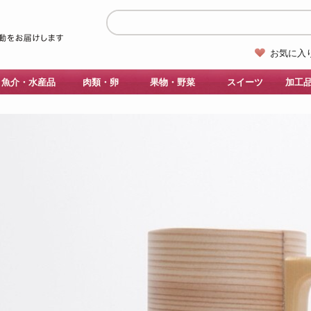
お気に入
魚介・水産品
肉類・卵
果物・野菜
スイーツ
加工