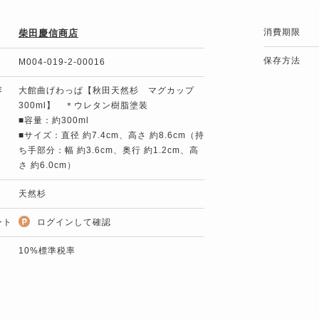
消費期限
柴田慶信商店
保存方法
M004-019-2-00016
容
大館曲げわっぱ【秋田天然杉 マグカップ
300ml】 ＊ウレタン樹脂塗装
■容量：約300ml
■サイズ：直径 約7.4cm、高さ 約8.6cm（持
ち手部分：幅 約3.6cm、奥行 約1.2cm、高
さ 約6.0cm）
天然杉
ント
ログインして確認
10%標準税率