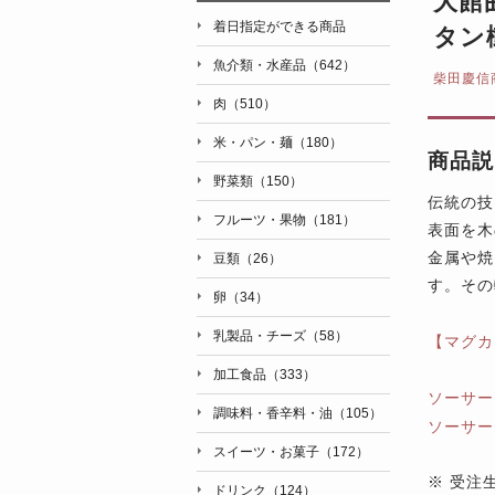
大館
着日指定ができる商品
タン
魚介類・水産品（642）
柴田慶信
肉（510）
米・パン・麺（180）
商品説
野菜類（150）
伝統の技
フルーツ・果物（181）
表面を木
金属や焼
豆類（26）
す。その
卵（34）
乳製品・チーズ（58）
【マグカ
加工食品（333）
ソーサー
調味料・香辛料・油（105）
ソーサー
スイーツ・お菓子（172）
※
受注生
ドリンク（124）