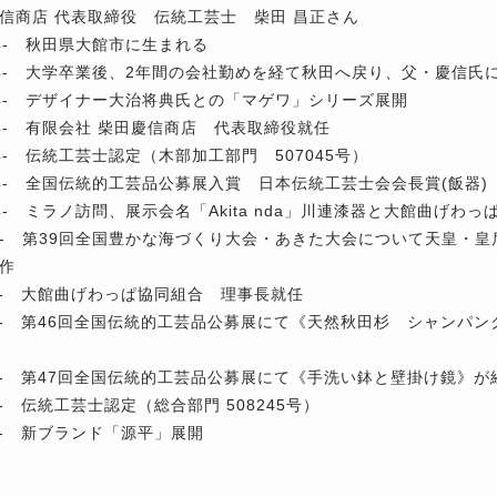
信商店 代表取締役 伝統工芸士 柴田 昌正さん
年- 秋田県大館市に生まれる
年- 大学卒業後、2年間の会社勤めを経て秋田へ戻り、父・慶信氏
年- デザイナー大治将典氏との「マゲワ」シリーズ展開
年- 有限会社 柴田慶信商店 代表取締役就任
年- 伝統工芸士認定（木部加工部門 507045号）
年- 全国伝統的工芸品公募展入賞 日本伝統工芸士会会長賞(飯器)
年- ミラノ訪問、展示会名「Akita nda」川連漆器と大館曲げわ
- 第39回全国豊かな海づくり大会・あきた大会について天皇・
作
 - 大館曲げわっぱ協同組合 理事長就任
 - 第46回全国伝統的工芸品公募展にて《天然秋田杉 シャンパ
 - 第47回全国伝統的工芸品公募展にて《手洗い鉢と壁掛け鏡》
 - 伝統工芸士認定（総合部門 508245号）
 - 新ブランド「源平」展開