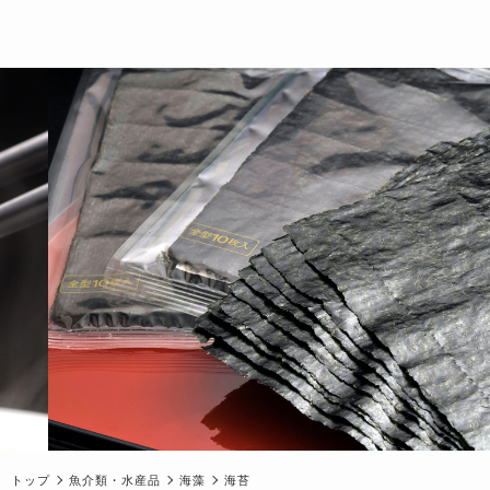
トップ
魚介類・水産品
海藻
海苔