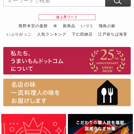
急上昇ワード
熊野本宮の釜餅
米
新商品
いづう
飛鳥の蘇
いぶりがっこ
人気ランキング
下仁田納豆
江戸前ちば海苔
スイーツ
ウニ
田舎庵の鰻
鮪
グルメギフトカタログ
名店の味