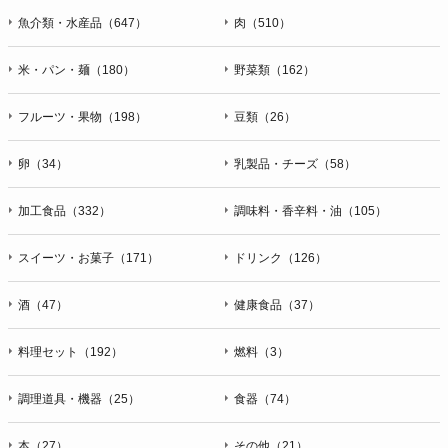
魚介類・水産品（647）
肉（510）
米・パン・麺（180）
野菜類（162）
フルーツ・果物（198）
豆類（26）
卵（34）
乳製品・チーズ（58）
加工食品（332）
調味料・香辛料・油（105）
スイーツ・お菓子（171）
ドリンク（126）
酒（47）
健康食品（37）
料理セット（192）
燃料（3）
調理道具・機器（25）
食器（74）
本（27）
その他（21）