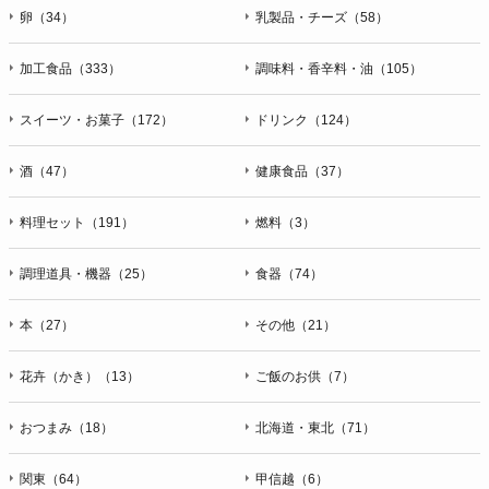
卵（34）
乳製品・チーズ（58）
加工食品（333）
調味料・香辛料・油（105）
スイーツ・お菓子（172）
ドリンク（124）
酒（47）
健康食品（37）
料理セット（191）
燃料（3）
調理道具・機器（25）
食器（74）
本（27）
その他（21）
花卉（かき）（13）
ご飯のお供（7）
おつまみ（18）
北海道・東北（71）
関東（64）
甲信越（6）