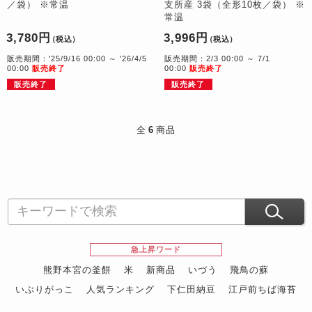
／袋） ※常温
支所産 3袋（全形10枚／袋） ※
常温
3,780円
3,996円
（税込）
（税込）
販売期間：'25/9/16 00:00 ～ '26/4/5
販売期間：2/3 00:00 ～ 7/1
00:00
販売終了
00:00
販売終了
販売終了
販売終了
全
6
商品
急上昇ワード
熊野本宮の釜餅
米
新商品
いづう
飛鳥の蘇
いぶりがっこ
人気ランキング
下仁田納豆
江戸前ちば海苔
スイーツ
ウニ
田舎庵の鰻
鮪
グルメギフトカタログ