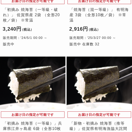
お届け日の指定が可能です
お届け日の指定が可能です
「初摘み 焼海苔（一等級・破
「焼海苔（混一等級）」 有明海
れ）」 佐賀県産 2袋 （全形20
産 3袋 （全形10枚／袋） ※常
枚／袋） ※常温
温
3,240円
2,916円
（税込）
（税込）
販売期間：'24/5/1 00:00 ～
販売期間：'25/3/27 00:00 ～
販売中
販売中 在庫数 32
お届け日の指定が可能です
お届け日の指定が可能です
「初摘み 焼海苔（一等級）」兵
「新物・初摘み 焼海苔（推等
庫県江井ヶ島産 6袋（全形10枚
級）」佐賀県有明海漁協大詫間