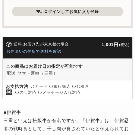
ログインしてお気に入り登録
送料 お届け先が東京都の場合
1,001円
(税込)
お住まいの住所で送料を確認
この商品はお届け日の指定が可能です
配送 ヤマト運輸（三重）
カード
銀行振込
代引き
お支払方法
〇
〇
〇
のし対応
メッセージ入れ対応
〇
〇
■伊賀牛
三重といえば松阪牛が有名ですが、「伊賀牛」は、伊賀忍
者の戦時食として、干し肉が食されていたと伝えられてお