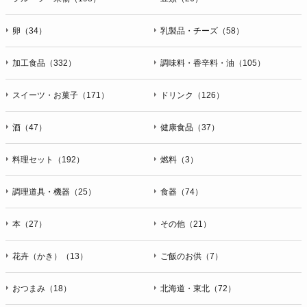
卵（34）
乳製品・チーズ（58）
加工食品（332）
調味料・香辛料・油（105）
スイーツ・お菓子（171）
ドリンク（126）
酒（47）
健康食品（37）
料理セット（192）
燃料（3）
調理道具・機器（25）
食器（74）
本（27）
その他（21）
花卉（かき）（13）
ご飯のお供（7）
おつまみ（18）
北海道・東北（72）