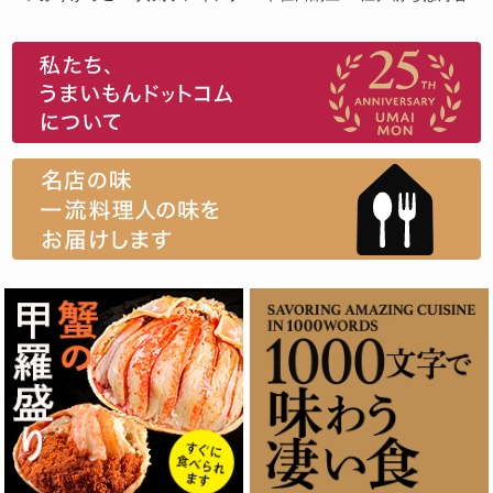
スイーツ
ウニ
田舎庵の鰻
鮪
グルメギフトカタログ
名店の味