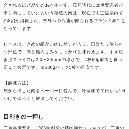
介されるほど歴史のある牛です。江戸時代には伊賀忍者が
干し肉にしていたという秘蔵の肉は、現在でも三重県内で
約8割が消費され、県外への流通が限られるブランド和牛と
なっています。
ロースは、きめの細かい肉にサシが入り、口当たり滑らか
な部位で、肉と脂の甘みをしっかりと味わえます。すき焼
き用スライスは2.0〜2.5mmの厚さで、1枚60g前後と食べ
応えも抜群です。※300gパック5枚が目安です。
【解凍方法】
袋から出した肉をペーパーに包んで、冷蔵庫で半日から1日
かけてゆっくり解凍してください。
目利きの一押し
三重県伊賀市、1966年創業の精肉卸サンショクが、三重の