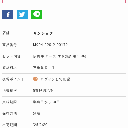
店舗
サンショク
商品番号
M004-229-2-00179
セット内容
伊賀牛 ロース すき焼き用 300g
原材料名
三重県産 牛
獲得ポイント
ログインして確認
消費税率
8%軽減税率
賞味期限
製造日から30日
保存方法
冷凍
出荷期間
'25/3/20 ～