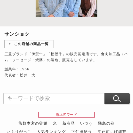
サンショク
この店舗の商品一覧
三重ブランド「伊賀牛」「松阪牛」の販売認定店です。食肉加工品（ハ
ム・ソーセージ・焼豚）の製造、販売をしています。
創業年：1966
代表者：松井 大
急上昇ワード
熊野本宮の釜餅
米
新商品
いづう
飛鳥の蘇
いぶりがっこ
人気ランキング
下仁田納豆
江戸前ちば海苔