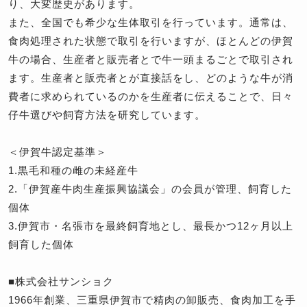
り、大変歴史があります。
また、全国でも希少な生体取引を行っています。通常は、
食肉処理された状態で取引を行いますが、ほとんどの伊賀
牛の場合、生産者と販売者とで牛一頭まるごとで取引され
ます。生産者と販売者とが直接話をし、どのような牛が消
費者に求められているのかを生産者に伝えることで、日々
仔牛選びや飼育方法を研究しています。
＜伊賀牛認定基準＞
1.黒毛和種の雌の未経産牛
2.「伊賀産牛肉生産振興協議会」の会員が管理、飼育した
個体
3.伊賀市・名張市を最終飼育地とし、最長かつ12ヶ月以上
飼育した個体
■株式会社サンショク
1966年創業、三重県伊賀市で精肉の卸販売、食肉加工を手