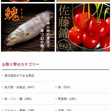
お取り寄せカテゴリー
着日指定ができる商品
魚介類・水産品（647）
肉（510）
米・パン・麺（180）
野菜類（162）
フルーツ・果物（198）
豆類（26）