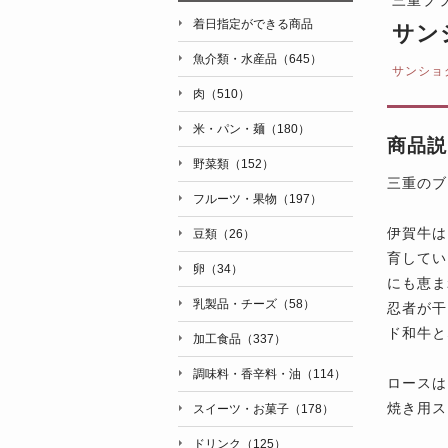
着日指定ができる商品
サン
魚介類・水産品（645）
サンショ
肉（510）
米・パン・麺（180）
商品説
野菜類（152）
三重のブ
フルーツ・果物（197）
伊賀牛は
豆類（26）
育してい
卵（34）
にも恵ま
乳製品・チーズ（58）
忍者が干
ド和牛と
加工食品（337）
調味料・香辛料・油（114）
ロースは
焼き用ス
スイーツ・お菓子（178）
ドリンク（125）