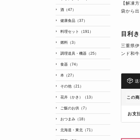
【解凍方
酒（47）
袋から出
健康食品（37）
料理セット（191）
目利き
燃料（3）
三重県伊
ンド和牛
調理道具・機器（25）
食器（74）
本（27）
送
その他（21）
この商
花卉（かき）（13）
ご飯のお供（7）
お支
おつまみ（18）
北海道・東北（71）