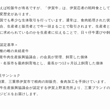
えば松阪牛が有名ですが、「伊賀牛」は、伊賀忍者の戦時食とし
変歴史があります。
国でも希少な生体取引を行っています。通常は、食肉処理された
合、生産者と販売者とで牛一頭まるごとで取引されます。生産者
に求められているのかを生産者に伝えることで、日々仔牛選びや
認定基準＞
和種の雌の未経産牛
賀産牛肉生産振興協議会」の会員が管理、飼育した個体
市・名張市を最終飼育地とし、最長かつ12ヶ月以上飼育した個体
社サンショク
年創業、三重県伊賀市で精肉の卸販売、食肉加工を手掛けています。
牛生産振興協議会が認定する伊賀上野直売所より、三重ブランド
ジビエをお届けします。