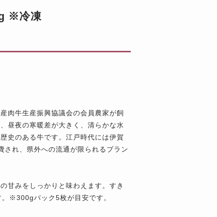
g ※冷凍
賀産肉牛生産振興協議会の会員農家が飼
は、昼夜の寒暖差が大きく、清らかな水
ど歴史のある牛です。江戸時代には伊賀
費され、県外への流通が限られるブラン
脂の甘みをしっかりと味わえます。すき
す。※300gパック5枚が目安です。