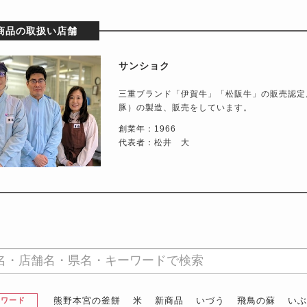
商品の取扱い店舗
サンショク
三重ブランド「伊賀牛」「松阪牛」の販売認定
豚）の製造、販売をしています。
創業年：1966
代表者：松井 大
熊野本宮の釜餅
米
新商品
いづう
飛鳥の蘇
い
昇ワード