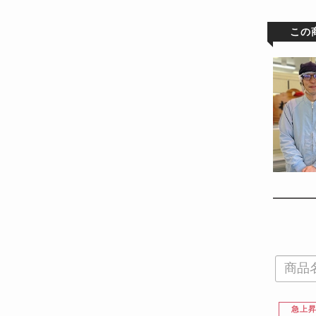
この
急上