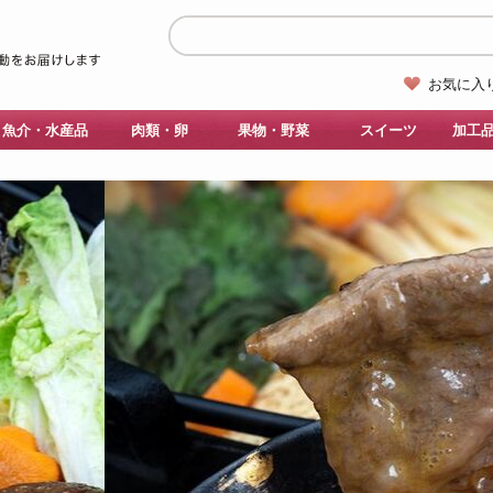
お気に入
魚介・水産品
肉類・卵
果物・野菜
スイーツ
加工