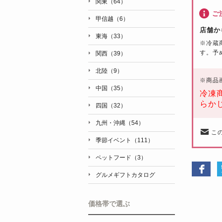
関東（64）
ご
甲信越（6）
店舗か
東海（33）
※冷蔵
す。予
関西（39）
北陸（9）
※
商品
中国（35）
冷凍
らか
四国（32）
九州・沖縄（54）
こ
季節イベント（111）
ペットフード（3）
グルメギフトカタログ
価格帯で選ぶ