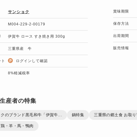
賞味期限
サンショク
保存方法
M004-229-2-00179
出荷期間
容
伊賀牛 ロース すき焼き用 300g
販売情報
三重県産 牛
ント
ログインして確認
8%軽減税率
生産者の特集
クのブランド黒毛和牛「伊賀牛...
鍋特集
三重県の郷土食 お取り
・鶏・羊・馬・鴨肉