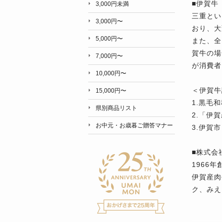
■伊賀牛
3,000円未満
三重とい
3,000円〜
おり、大
5,000円〜
また、全
賀牛の場
7,000円〜
が消費者
10,000円〜
＜伊賀牛
15,000円〜
1.黒毛
県別商品リスト
2.「伊
お中元・お歳暮ご贈答マナー
3.伊賀
■株式会
1966
伊賀産肉
ク、みえ