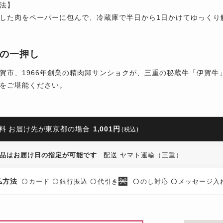
法】
した肉をペーパーに包んで、冷蔵庫で半日から1日かけてゆっくり
の一押し
賀市、1966年創業の精肉卸サンショクが、三重の秘蔵牛「伊賀
をご堪能ください。
料 お届け先が東京都の場合
1,001円
(税込)
品はお届け日の指定が可能です
配送 ヤマト運輸（三重）
払方法
カード
銀行振込
代引き
のし対応
メッセージ入
〇
〇
〇
〇
〇