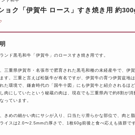
ショク「伊賀牛 ロース」すき焼き用 約300
ク
明
ランド黒毛和牛「伊賀牛」のロースすき焼き用です。
、三重県伊賀市・名張市で肥育された黒毛和種の未経産牛で、伊
ます。三重と言えば松阪牛が有名ですが、伊賀牛の育つ伊賀盆地
れた環境で、鎌倉時代の「国牛十図」にも伊賀牛と紹介されるほ
し肉にしていたという秘蔵の肉は、現在でも三重県内で約8割が消
なっています。
、きめの細かい肉にサシが入り、口当たり滑らかな部位で、肉と
ライスは2.0〜2.5mmの厚さで、1枚60g前後と食べ応えも抜群で