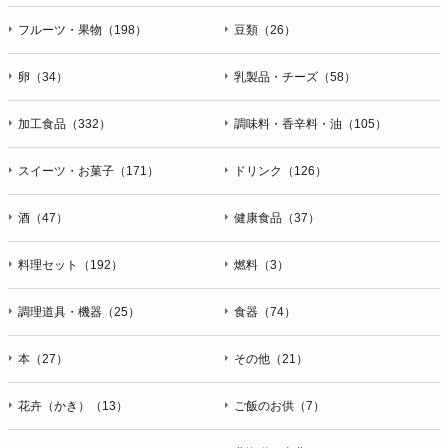
フルーツ・果物（198）
豆類（26）
卵（34）
乳製品・チーズ（58）
加工食品（332）
調味料・香辛料・油（105）
スイーツ・お菓子（171）
ドリンク（126）
酒（47）
健康食品（37）
料理セット（192）
燃料（3）
調理道具・機器（25）
食器（74）
本（27）
その他（21）
花卉（かき）（13）
ご飯のお供（7）