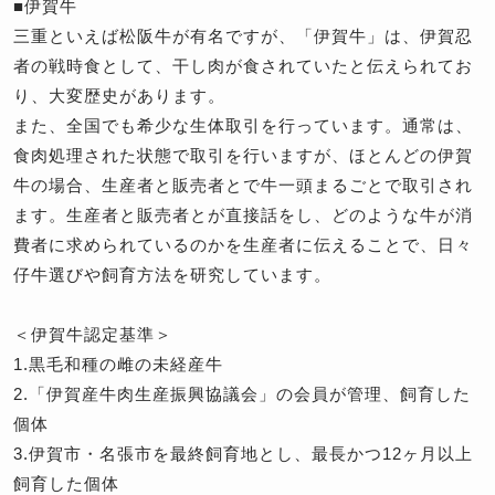
■伊賀牛
三重といえば松阪牛が有名ですが、「伊賀牛」は、伊賀忍
者の戦時食として、干し肉が食されていたと伝えられてお
り、大変歴史があります。
また、全国でも希少な生体取引を行っています。通常は、
食肉処理された状態で取引を行いますが、ほとんどの伊賀
牛の場合、生産者と販売者とで牛一頭まるごとで取引され
ます。生産者と販売者とが直接話をし、どのような牛が消
費者に求められているのかを生産者に伝えることで、日々
仔牛選びや飼育方法を研究しています。
＜伊賀牛認定基準＞
1.黒毛和種の雌の未経産牛
2.「伊賀産牛肉生産振興協議会」の会員が管理、飼育した
個体
3.伊賀市・名張市を最終飼育地とし、最長かつ12ヶ月以上
飼育した個体