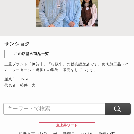
サンショク
この店舗の商品一覧
三重ブランド「伊賀牛」「松阪牛」の販売認定店です。食肉加工品（ハ
ム・ソーセージ・焼豚）の製造、販売をしています。
創業年：1966
代表者：松井 大
急上昇ワード
熊野本宮の釜餅
米
新商品
いづう
飛鳥の蘇