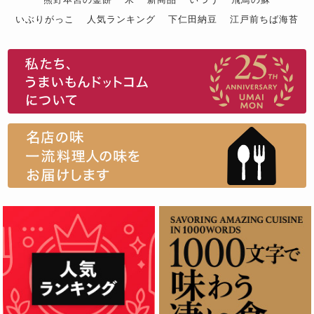
いぶりがっこ
人気ランキング
下仁田納豆
江戸前ちば海苔
スイーツ
ウニ
田舎庵の鰻
鮪
グルメギフトカタログ
名店の味