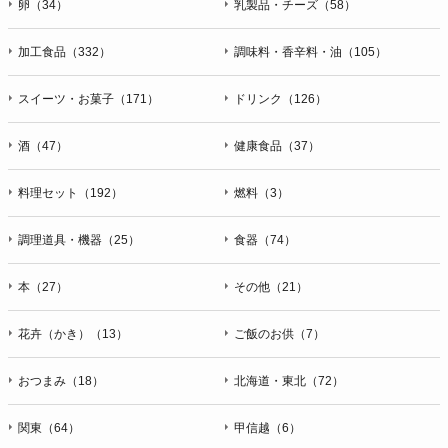
卵（34）
乳製品・チーズ（58）
加工食品（332）
調味料・香辛料・油（105）
スイーツ・お菓子（171）
ドリンク（126）
酒（47）
健康食品（37）
料理セット（192）
燃料（3）
調理道具・機器（25）
食器（74）
本（27）
その他（21）
花卉（かき）（13）
ご飯のお供（7）
おつまみ（18）
北海道・東北（72）
関東（64）
甲信越（6）