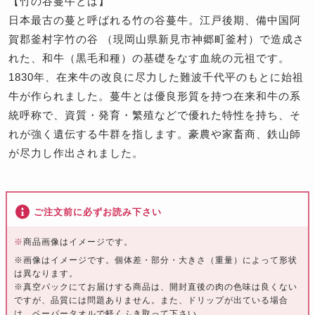
【竹の谷蔓牛とは】
日本最古の蔓と呼ばれる竹の谷蔓牛。江戸後期、備中国阿
賀郡釜村字竹の谷 （現岡山県新見市神郷町釜村）で造成さ
れた、和牛（黒毛和種）の基礎をなす血統の元祖です。
1830年、在来牛の改良に尽力した難波千代平のもとに始祖
牛が作られました。蔓牛とは優良形質を持つ在来和牛の系
統呼称で、資質・発育・繁殖などで優れた特性を持ち、そ
れが強く遺伝する牛群を指します。豪農や家畜商、鉄山師
が尽力し作出されました。
ご注文前に必ずお読み下さい
※
商品画像はイメージです。
※画像はイメージです。個体差・部分・大きさ（重量）によって形状
は異なります。
※真空パックにてお届けする商品は、開封直後の肉の色味は良くない
ですが、品質には問題ありません。また、ドリップが出ている場合
は、ペーパータオルで軽くふき取って下さい。