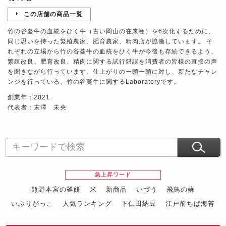
この店舗の商品一覧
竹の谷蔓牛の血統をひく牛（古い岡山の在来種）を6次化するために、
同じ思いを持った繁殖農家、肥育農家、精肉店が協働しています。 そ
れぞれの立場から竹の谷蔓牛の血統をひく牛が今後も存続できるよう、
繁殖改良、肥育改良、精肉に関する試行錯誤を消費者の皆様の直接の声
を聞きながら行っています。仕上がりの一頭一頭に対し、新たなチャレ
ンジを行っている、竹の谷蔓牛に関するLaboratoryです。
創業年：2021
代表者：末澤 未央
急上昇ワード
熊野本宮の釜餅
米
新商品
いづう
飛鳥の蘇
いぶりがっこ
人気ランキング
下仁田納豆
江戸前ちば海苔
スイーツ
ウニ
田舎庵の鰻
鮪
グルメギフトカタログ