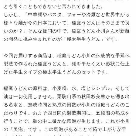
とも引くこともできないと言われてきました。
しかし、「中華麺やパスタ、フォーや冷麺など世界中から
様々な麺が今の日本において、稲庭うどんはそのままで良
いのか？」そんな疑問の中で、稲庭うどん小川さんが新麺
の開発に挑み生まれたのが「極太半生うどん」です。
今回お届けする商品は、稲庭うどん小川の伝統的な手延べ
製法で作られた稲庭うどんと、麺を平たく太い形状に仕上
げた半生タイプの極太半生うどんのセットです。
稲庭うどんの原料は、小麦粉、水、塩とシンプル。そして
油は一切使用しません。栗駒山系の秋田杉美林から湧き出
る名水と、熟成時間と熟成の回数が小川の稲庭うどんのこ
だわりです。およそ四日間の製造期間に、五段階の熟成を
行うことで、麺の中に微かな気泡が生じます。これが小川
の「美泡」です 。この気泡があることで茹で上がりが早