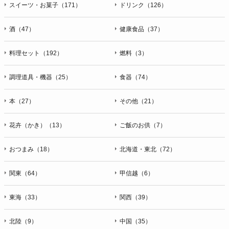
スイーツ・お菓子（171）
ドリンク（126）
酒（47）
健康食品（37）
料理セット（192）
燃料（3）
調理道具・機器（25）
食器（74）
本（27）
その他（21）
花卉（かき）（13）
ご飯のお供（7）
おつまみ（18）
北海道・東北（72）
関東（64）
甲信越（6）
東海（33）
関西（39）
北陸（9）
中国（35）