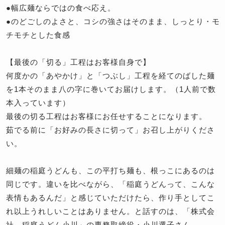
●幅広麺ならではの食べ応え。
●のどごしのよさと、コシの強さはそのまま、しっとり・モ
チモチとした食感
【最後の「切る」工程はお客様自身で】
何度かの「あやかけ」と「つぶし」工程を経てのばした麺
を1本そのまま八の字に巻いてお届けします。（1人前で数
本入っています）
最後の切る工程はお客様にお任せすることになります。
茹でる前に「お好みの長さに切って」お召し上がりくださ
い。
細麺の稲庭うどんも、この平打ち麺も、根っこにあるのは
同じです。違いを比べながら、「稲庭うどんって、こんな
表情もあるんだ」と感じていただけたら、作り手としてこ
れ以上うれしいことはありません。と話すのは、「株式会
社 稲庭うどん小川」の専務取締役・小川選子さん。