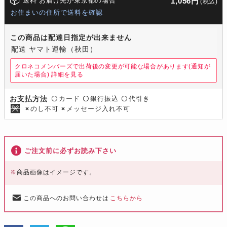
送料 お届け先が東京都の場合
1,056円
(税込)
お住まいの住所で送料を確認
この商品は配達日指定が出来ません
配送 ヤマト運輸（秋田）
クロネコメンバーズで出荷後の変更が可能な場合があります(通知が
届いた場合)
詳細を見る
カード
銀行振込
代引き
お支払方法
〇
〇
〇
のし不可
メッセージ入れ不可
×
×
ご注文前に必ずお読み下さい
※
商品画像はイメージです。
この商品へのお問い合わせは
こちらから