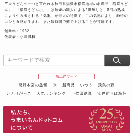
三大うどんの一つと言われる秋田県湯沢市稲庭地域の名産品「稲庭うど
ん」。「稲庭うどん小川」は熟練の職人による2度練りと、5回の熟成
により生み出される「気泡」が最大の特徴で、この気泡により、独特の
コシと食感が生まれ、また短時間で茹で上げることが可能です。
創業年：1982
代表者：小川博和
急上昇ワード
熊野本宮の釜餅
米
新商品
いづう
飛鳥の蘇
いぶりがっこ
人気ランキング
下仁田納豆
江戸前ちば海苔
スイーツ
ウニ
田舎庵の鰻
鮪
グルメギフトカタログ
名店の味