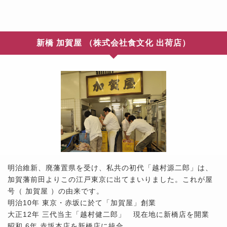
新橋 加賀屋 （株式会社食文化 出荷店）
明治維新、廃藩置県を受け、私共の初代「越村源二郎」は、
加賀藩前田よりこの江戸東京に出てまいりました。これが屋
号（ 加賀屋 ）の由来です。
明治10年 東京・赤坂に於て「加賀屋」創業
大正12年 三代当主「越村健二郎」 現在地に新橋店を開業
昭和 6年 赤坂本店を新橋店に統合