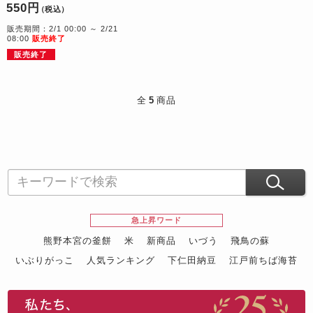
550円
（税込）
販売期間：2/1 00:00 ～ 2/21
08:00
販売終了
販売終了
全
5
商品
急上昇ワード
熊野本宮の釜餅
米
新商品
いづう
飛鳥の蘇
いぶりがっこ
人気ランキング
下仁田納豆
江戸前ちば海苔
スイーツ
ウニ
田舎庵の鰻
鮪
グルメギフトカタログ
名店の味