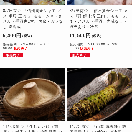
8/7出荷◇ 「信州黄金シャモ メ
8/7出荷◇ 「信州黄金シャモ メ
ス 半羽 正肉 」 モモ・ムネ・さ
ス 1羽 解体済 正肉 」モモ・ム
さみ・手羽先1本、内臓・ガラな
ネ・ささみ・手羽、内臓なし・
し ※冷蔵
ガラあり※冷蔵
6,400円
11,500円
（税込）
（税込）
販売期間：7/14 00:00 ～ 8/3
販売期間：7/14 00:00 ～ 7/30
08:00
販売終了
08:00
販売終了
販売終了
販売終了
11/7出荷◇ 「生しいたけ（菌
11/7出荷◇ 「山葵 真妻種」静
床）」岩手・山形・徳島県産 約
岡県産 1本（約60g）※冷蔵