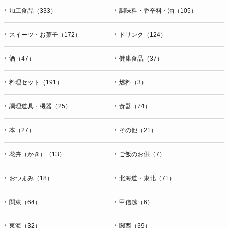
加工食品（333）
調味料・香辛料・油（105）
スイーツ・お菓子（172）
ドリンク（124）
酒（47）
健康食品（37）
料理セット（191）
燃料（3）
調理道具・機器（25）
食器（74）
本（27）
その他（21）
花卉（かき）（13）
ご飯のお供（7）
おつまみ（18）
北海道・東北（71）
関東（64）
甲信越（6）
東海（32）
関西（39）