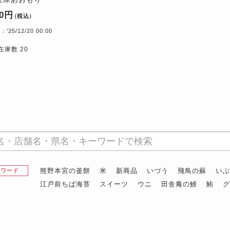
00円
（税込）
25/12/20 00:00
在庫数 20
熊野本宮の釜餅
米
新商品
いづう
飛鳥の蘇
い
昇ワード
江戸前ちば海苔
スイーツ
ウニ
田舎庵の鰻
鮪