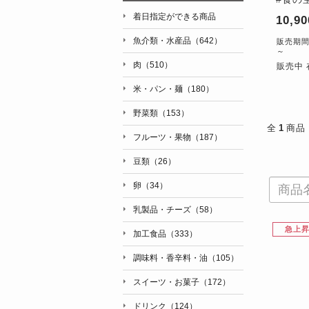
着日指定ができる商品
10,9
魚介類・水産品（642）
販売期間：'
～
肉（510）
販売中 
米・パン・麺（180）
野菜類（153）
全
1
商品
フルーツ・果物（187）
豆類（26）
卵（34）
乳製品・チーズ（58）
急上
加工食品（333）
調味料・香辛料・油（105）
スイーツ・お菓子（172）
ドリンク（124）