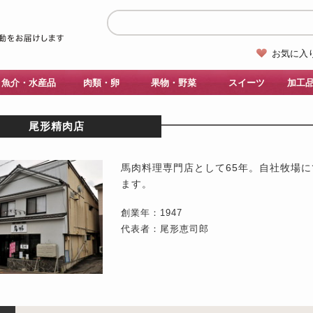
お気に入
魚介・水産品
肉類・卵
果物・野菜
スイーツ
加工
尾形精肉店
馬肉料理専門店として65年。自社牧場
ます。
創業年：1947
代表者：尾形恵司郎