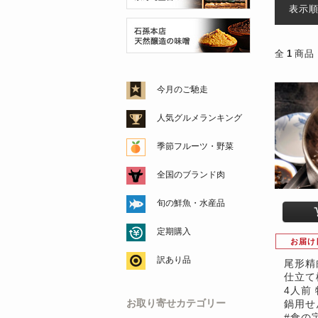
表示
全
1
商品
今月のご馳走
人気グルメランキング
季節フルーツ・野菜
全国のブランド肉
旬の鮮魚・水産品
定期購入
お届け
訳あり品
尾形精
仕立て
4人前
お取り寄せカテゴリー
鍋用せ
#食の