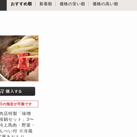
順
おすすめ順
新着順
価格の安い順
価格の高い順
日の指定が可能です
肉店特製「味噌
桜鍋セット」3〜
 特上馬肉・野菜・
んべい付 ※冷蔵
宝庫あおもり