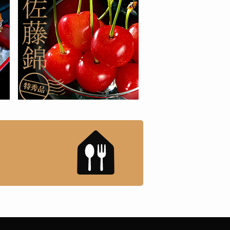
もんドットコム」について
「名店の味」TVメディアで